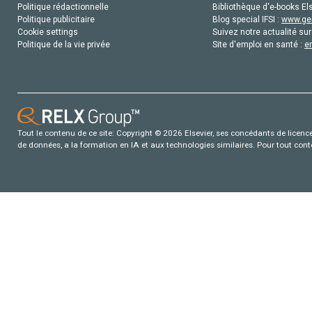
Politique rédactionnelle
Bibliothèque d'e-books Els
Politique publicitaire
Blog special IFSI :
www.gen
Cookie settings
Suivez notre actualité sur
Politique de la vie privée
Site d'emploi en santé :
e
Tout le contenu de ce site: Copyright © 2026 Elsevier, ses concédants de licence e
de données, a la formation en IA et aux technologies similaires. Pour tout con