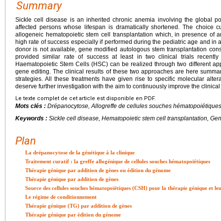
Summary
Sickle cell disease is an inherited chronic anemia involving the global po
affected persons whose lifespan is dramatically shortened. The choice cu
allogeneic hematopoietic stem cell transplantation which, in presence of 
high rate of success especially if performed during the pediatric age and in a
donor is not available, gene modified autologous stem transplantation const
provided similar rate of success at least in two clinical trials recentl
Haematopoietic Stem Cells (HSC) can be realized through two different app
gene editing. The clinical results of these two approaches are here summar
strategies. All these treatments have given rise to specific molecular alte
deserve further investigation with the aim to continuously improve the clinical 
Le texte complet de cet article est disponible en PDF.
Mots clés :
Drépanocytose, Allogreffe de cellules souches hématopoiétique
Keywords :
Sickle cell disease, Hematopoietic stem cell transplantation, Ge
Plan
La drépanocytose de la génétique à la clinique
Traitement curatif : la greffe allogénique de cellules souches hématopoïétiques
Thérapie génique par addition de gènes ou édition du génome
Thérapie génique par addition de gènes
Source des cellules souches hématopoïétiques (CSH) pour la thérapie génique et leu
Le régime de conditionnement
Thérapie génique (TG) par addition de gènes
Thérapie génique par édition du génome