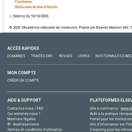
Conclusions
Déclaration de liens d’intérêts
☆
Séance du 10/10/2023.
© 2023 l'Académie nationale de médecine. Publié par Elsevier Masson SAS. To
ACCÈS RAPIDES
DOMAINES
TRAITÉS EMC
REVUES
LIVRES
NOS FORMULES D'AB
MON COMPTE
CRÉER UN COMPTE
AIDE & SUPPORT
PLATEFORMES ELSE
Contactez-nous / FAQ
Site e-commerce :
www.el
Qui sommes-nous ?
Aide à la pratique clinique
Mentions légales
Portail pour les institution
© - Avertissements
Site d'information sur l'E
Termes et conditions d'utilisation
E-learning pour les infirmi