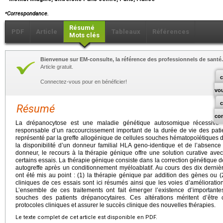
⁎
Correspondance.
Résumé
PDF
Article
Tableaux
Références
Mots clés
Bienvenue sur EM-consulte, la référence des professionnels de santé.
Article gratuit.
c
Connectez-vous pour en bénéficier!
vo
Résumé
co
La drépanocytose est une maladie génétique autosomique récessiv
responsable d’un raccourcissement important de la durée de vie des patient
représenté par la greffe allogénique de cellules souches hématopoïétiques d
la disponibilité d’un donneur familial HLA geno-identique et de l’absence
donneur, le recours à la thérapie génique offre une solution curative avec
certains essais. La thérapie génique consiste dans la correction génétique d
autogreffe après un conditionnement myéloablatif. Au cours des dix derni
ont été mis au point : (1) la thérapie génique par addition des gènes ou (
cliniques de ces essais sont ici résumés ainsi que les voies d’amélioratio
L’ensemble de ces traitements ont fait émerger l’existence d’importantes
souches des patients drépanocytaires. Ces altérations méritent d’être
protocoles cliniques et assurer le succès clinique des nouvelles thérapies.
Le texte complet de cet article est disponible en PDF.