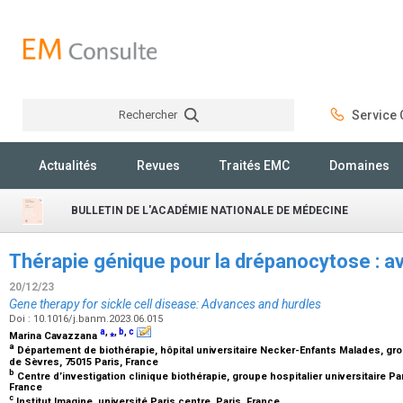
Rechercher
Service C
Rechercher
Actualités
Revues
Traités EMC
Domaines
BULLETIN DE L'ACADÉMIE NATIONALE DE MÉDECINE
Thérapie génique pour la drépanocytose : 
20/12/23
Gene therapy for sickle cell disease: Advances and hurdles
Doi : 10.1016/j.banm.2023.06.015
a
,
⁎
,
b
,
c
Marina Cavazzana
a
Département de biothérapie, hôpital universitaire Necker-Enfants Malades, grou
de Sèvres, 75015 Paris, France
b
Centre d’investigation clinique biothérapie, groupe hospitalier universitaire Pa
France
c
Institut Imagine, université Paris centre, Paris, France