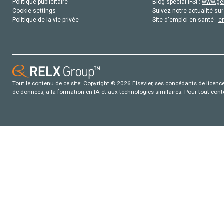
Politique publicitaire
Blog special IFSI :
www.gen
Cookie settings
Suivez notre actualité sur
Politique de la vie privée
Site d'emploi en santé :
e
Tout le contenu de ce site: Copyright © 2026 Elsevier, ses concédants de licence e
de données, a la formation en IA et aux technologies similaires. Pour tout con