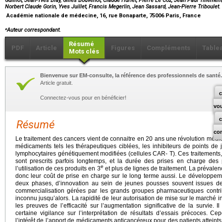
Guilhot, Jean-Yves Blay, Gilles Bouvenot, Claude Huriet, Pierre Le Coz, Jean Paul Tillement,
Norbert Claude Gorin, Yves Juillet, Francis Megerlin, Jean Sassard, Jean-Pierre Triboulet.
Académie nationale de médecine, 16, rue Bonaparte, 75006 Paris, France
⁎
Auteur correspondant.
Résumé
PDF
Article
Figures
Compléments
Table
Mots clés
Bienvenue sur EM-consulte, la référence des professionnels de santé.
Article gratuit.
c
Connectez-vous pour en bénéficier!
vo
Résumé
co
Le traitement des cancers vient de connaitre en 20 ans une révolution médi
médicaments tels les thérapeutiques ciblées, les inhibiteurs de points de 
lymphocytaires génétiquement modifiées (cellules CAR- T). Ces traitements,
sont prescrits parfois longtemps, et la durée des prises en charge des
e
l’utilisation de ces produits en 3
et plus de lignes de traitement. La préval
donc leur coût de prise en charge sur le long terme aussi. Le développ
deux phases, d’innovation au sein de jeunes pousses souvent issues de 
commercialisation gérées par les grands groupes pharmaceutiques contri
inconnu jusqu’alors. La rapidité de leur autorisation de mise sur le marché 
les preuves de l’efficacité sur l’augmentation significative de la survie.
certaine vigilance sur l’interprétation de résultats d’essais précoces. C
l’intérêt de l’apport de médicaments anticancéreux pour des patients atteint