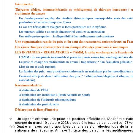
Introduction
Thérapies ciblées, immunothérapies et médicaments de thérapie innovante :
traitement du cancer
Un développement rapide, des résultats thérapeutiques remarquables mais des coû
production à l’échelle clinique en France
Le cas des hémopathies malignes et focus particulier sur le myélome
Les tumeurs solides : un poids financier lui aussi en augmentation
Une réelle préoccupation : la disponibilité des médicaments anti-cancéreux
Une augmentation rapide du prix et du coût des traitements anticancéreux en Fran
Des essais cliniques améliorables et un manque d’études pharmaco économiques
LES INSTANCES « REGULATRICES » l’AMM, la prise en charge et la fixation de
L’AMM : un compromis raisonnable et protecteur, mais encore trop contraignant aux dires 
La prise en charge des médicaments en France : trop frileuse ? Son évaluation préalable
Liste en sus et accès précoces
La fixation des prix : une procédure encadrée mais ne maitrisant pas les revendications e
Comment être juste dans l’attribution des prix ? : éthique déontologique et éthique utili
associations)
Recommandations
À destination de l’État
À destination des institutions (Haute Autorité de Santé)
À destination de l’industrie pharmaceutique
À destination des prescripteurs
Déclaration de liens d’intérêts
☆
Un rapport exprime une prise de position officielle de l’Académie na
séance du mardi 10 octobre 2023, a adopté le texte de ce rapport par 78 voix
☆☆
Quatre annexes sont disponibles dans la version électronique de la rev
nationale de médecine. Annexe 1 : Liste des personnalités auditionnées.