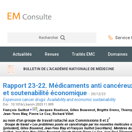
Rechercher
Service C
Rechercher
Actualités
Revues
Traités EMC
Domaines
BULLETIN DE L'ACADÉMIE NATIONALE DE MÉDECINE
Rapport 23-22. Médicaments anti cancéreux 
et soutenabilité économique
- 20/12/23
Expensive cancer drugs: Availability and economic sustainability
Doi : 10.1016/j.banm.2023.11.009
⁎
François Guilhot
, Jacques Rouësse, Gilles Bouvenot, Brigitte Dreno, Thierry
Jean-Yves Blay, Pierre Le Coz, Richard Villet
1
au nom d’un groupe de travail rattaché aux Commissions 8 et 2
Groupe de travail « Les problèmes posés en cancérologie par les nouvelles molécule
(président), Gilles Bouvenot, Jean-Yves Blay et François Guilhot (secrétaire). Membres d