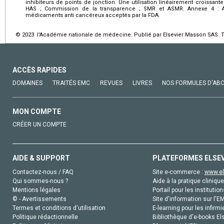
inhibiteurs de points de jonction. Une utilisation linéairement croissan
HAS ; Commission de la transparence ; SMR et ASMR. Annexe 4 : A
médicaments anti cancéreux acceptés par la FDA.
© 2023 l'Académie nationale de médecine. Publié par Elsevier Masson SAS. To
ACCÈS RAPIDES
DOMAINES
TRAITÉS EMC
REVUES
LIVRES
NOS FORMULES D'AB
MON COMPTE
CRÉER UN COMPTE
AIDE & SUPPORT
PLATEFORMES ELSE
Contactez-nous / FAQ
Site e-commerce :
www.el
Qui sommes-nous ?
Aide à la pratique clinique
Mentions légales
Portail pour les institution
© - Avertissements
Site d'information sur l'E
Termes et conditions d'utilisation
E-learning pour les infirmi
Politique rédactionnelle
Bibliothèque d'e-books Els