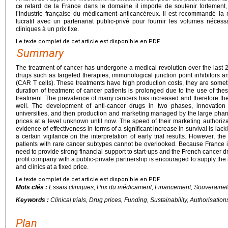
ce retard de la France dans le domaine il importe de soutenir fortement,
l’industrie française du médicament anticancéreux. Il est recommandé la 
lucratif avec un partenariat public-privé pour fournir les volumes néce
cliniques à un prix fixe.
Le texte complet de cet article est disponible en PDF.
Summary
The treatment of cancer has undergone a medical revolution over the last
drugs such as targeted therapies, immunological junction point inhibitors a
(CAR T cells). These treatments have high production costs, they are somet
duration of treatment of cancer patients is prolonged due to the use of the
treatment. The prevalence of many cancers has increased and therefore th
well. The development of anti-cancer drugs in two phases, innovation w
universities, and then production and marketing managed by the large pharm
prices at a level unknown until now. The speed of their marketing authoriz
evidence of effectiveness in terms of a significant increase in survival is lack
a certain vigilance on the interpretation of early trial results. However, th
patients with rare cancer subtypes cannot be overlooked. Because France is
need to provide strong financial support to start-ups and the French cancer d
profit company with a public-private partnership is encouraged to supply the
and clinics at a fixed price.
Le texte complet de cet article est disponible en PDF.
Mots clés :
Essais cliniques, Prix du médicament, Financement, Souveraineté
Keywords :
Clinical trials, Drug prices, Funding, Sustainability, Authorisation
Plan