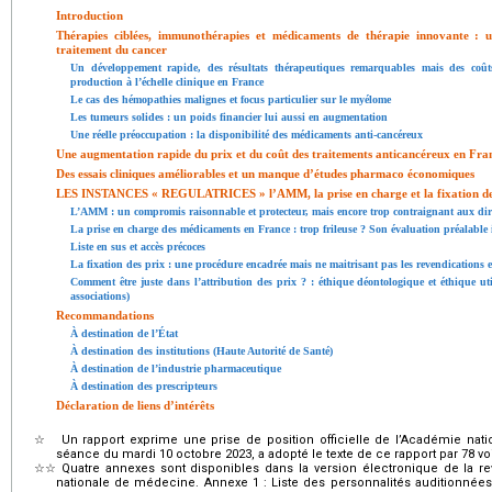
Introduction
Thérapies ciblées, immunothérapies et médicaments de thérapie innovante :
traitement du cancer
Un développement rapide, des résultats thérapeutiques remarquables mais des coû
production à l’échelle clinique en France
Le cas des hémopathies malignes et focus particulier sur le myélome
Les tumeurs solides : un poids financier lui aussi en augmentation
Une réelle préoccupation : la disponibilité des médicaments anti-cancéreux
Une augmentation rapide du prix et du coût des traitements anticancéreux en Fran
Des essais cliniques améliorables et un manque d’études pharmaco économiques
LES INSTANCES « REGULATRICES » l’AMM, la prise en charge et la fixation de
L’AMM : un compromis raisonnable et protecteur, mais encore trop contraignant aux dires 
La prise en charge des médicaments en France : trop frileuse ? Son évaluation préalable
Liste en sus et accès précoces
La fixation des prix : une procédure encadrée mais ne maitrisant pas les revendications e
Comment être juste dans l’attribution des prix ? : éthique déontologique et éthique utili
associations)
Recommandations
À destination de l’État
À destination des institutions (Haute Autorité de Santé)
À destination de l’industrie pharmaceutique
À destination des prescripteurs
Déclaration de liens d’intérêts
☆
Un rapport exprime une prise de position officielle de l’Académie na
séance du mardi 10 octobre 2023, a adopté le texte de ce rapport par 78 voix
☆☆
Quatre annexes sont disponibles dans la version électronique de la rev
nationale de médecine. Annexe 1 : Liste des personnalités auditionnées.