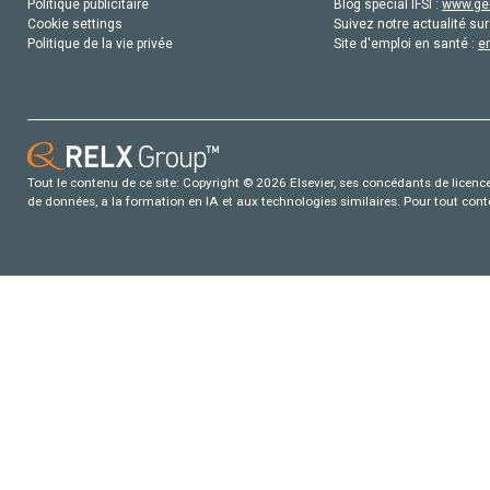
Politique publicitaire
Blog special IFSI :
www.gen
Cookie settings
Suivez notre actualité sur
Politique de la vie privée
Site d'emploi en santé :
e
Tout le contenu de ce site: Copyright © 2026 Elsevier, ses concédants de licence e
de données, a la formation en IA et aux technologies similaires. Pour tout con