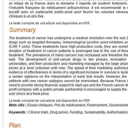
ce retard de la France dans le domaine il importe de soutenir fortement,
l’industrie française du médicament anticancéreux. Il est recommandé la 
lucratif avec un partenariat public-privé pour fournir les volumes néce
cliniques à un prix fixe.
Le texte complet de cet article est disponible en PDF.
Summary
The treatment of cancer has undergone a medical revolution over the last
drugs such as targeted therapies, immunological junction point inhibitors a
(CAR T cells). These treatments have high production costs, they are somet
duration of treatment of cancer patients is prolonged due to the use of the
treatment. The prevalence of many cancers has increased and therefore th
well. The development of anti-cancer drugs in two phases, innovation w
universities, and then production and marketing managed by the large pharm
prices at a level unknown until now. The speed of their marketing authoriz
evidence of effectiveness in terms of a significant increase in survival is lack
a certain vigilance on the interpretation of early trial results. However, th
patients with rare cancer subtypes cannot be overlooked. Because France is
need to provide strong financial support to start-ups and the French cancer d
profit company with a public-private partnership is encouraged to supply the
and clinics at a fixed price.
Le texte complet de cet article est disponible en PDF.
Mots clés :
Essais cliniques, Prix du médicament, Financement, Souveraineté
Keywords :
Clinical trials, Drug prices, Funding, Sustainability, Authorisation
Plan