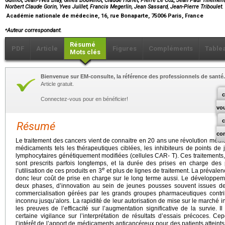
Guilhot, Jean-Yves Blay, Gilles Bouvenot, Claude Huriet, Pierre Le Coz, Jean Paul Tillement,
Norbert Claude Gorin, Yves Juillet, Francis Megerlin, Jean Sassard, Jean-Pierre Triboulet.
Académie nationale de médecine, 16, rue Bonaparte, 75006 Paris, France
⁎
Auteur correspondant.
Résumé
PDF
Article
Figures
Compléments
Table
Mots clés
Bienvenue sur EM-consulte, la référence des professionnels de santé.
Article gratuit.
c
Connectez-vous pour en bénéficier!
vo
Résumé
co
Le traitement des cancers vient de connaitre en 20 ans une révolution médi
médicaments tels les thérapeutiques ciblées, les inhibiteurs de points de 
lymphocytaires génétiquement modifiées (cellules CAR- T). Ces traitements,
sont prescrits parfois longtemps, et la durée des prises en charge des
e
l’utilisation de ces produits en 3
et plus de lignes de traitement. La préval
donc leur coût de prise en charge sur le long terme aussi. Le développ
deux phases, d’innovation au sein de jeunes pousses souvent issues de 
commercialisation gérées par les grands groupes pharmaceutiques contri
inconnu jusqu’alors. La rapidité de leur autorisation de mise sur le marché 
les preuves de l’efficacité sur l’augmentation significative de la survie.
certaine vigilance sur l’interprétation de résultats d’essais précoces. C
l’intérêt de l’apport de médicaments anticancéreux pour des patients atteint