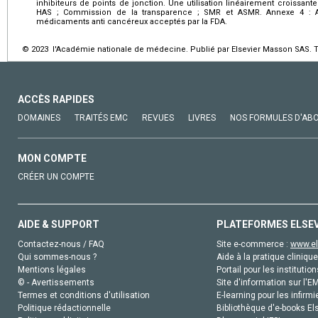
inhibiteurs de points de jonction. Une utilisation linéairement croissan
HAS ; Commission de la transparence ; SMR et ASMR. Annexe 4 : A
médicaments anti cancéreux acceptés par la FDA.
© 2023 l'Académie nationale de médecine. Publié par Elsevier Masson SAS. To
ACCÈS RAPIDES
DOMAINES
TRAITÉS EMC
REVUES
LIVRES
NOS FORMULES D'AB
MON COMPTE
CRÉER UN COMPTE
AIDE & SUPPORT
PLATEFORMES ELSE
Contactez-nous / FAQ
Site e-commerce :
www.el
Qui sommes-nous ?
Aide à la pratique clinique
Mentions légales
Portail pour les institution
© - Avertissements
Site d'information sur l'E
Termes et conditions d'utilisation
E-learning pour les infirmi
Politique rédactionnelle
Bibliothèque d'e-books Els