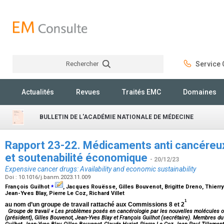
Rechercher
Service C
Rechercher
Actualités
Revues
Traités EMC
Domaines
BULLETIN DE L'ACADÉMIE NATIONALE DE MÉDECINE
Rapport 23-22. Médicaments anti cancéreux 
et soutenabilité économique
- 20/12/23
Expensive cancer drugs: Availability and economic sustainability
Doi : 10.1016/j.banm.2023.11.009
⁎
François Guilhot
, Jacques Rouësse, Gilles Bouvenot, Brigitte Dreno, Thierry
Jean-Yves Blay, Pierre Le Coz, Richard Villet
1
au nom d’un groupe de travail rattaché aux Commissions 8 et 2
Groupe de travail « Les problèmes posés en cancérologie par les nouvelles molécule
(président), Gilles Bouvenot, Jean-Yves Blay et François Guilhot (secrétaire). Membres d