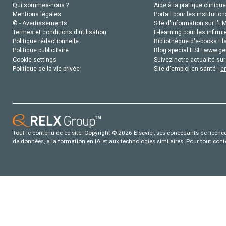
Qui sommes-nous ?
Aide à la pratique clinique
Mentions légales
Portail pour les institution
© - Avertissements
Site d'information sur l'E
Termes et conditions d'utilisation
E-learning pour les infirmi
Politique rédactionnelle
Bibliothèque d'e-books Els
Politique publicitaire
Blog special IFSI :
www.gen
Cookie settings
Suivez notre actualité sur
Politique de la vie privée
Site d'emploi en santé :
e
Tout le contenu de ce site: Copyright © 2026 Elsevier, ses concédants de licence e
de données, a la formation en IA et aux technologies similaires. Pour tout con