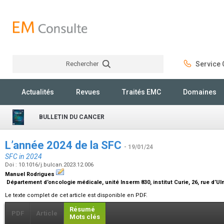
Rechercher
Service C
Rechercher
Actualités
Revues
Traités EMC
Domaines
BULLETIN DU CANCER
L’année 2024 de la SFC
- 19/01/24
SFC in 2024
Doi : 10.1016/j.bulcan.2023.12.006
Manuel Rodrigues
Département d’oncologie médicale, unité Inserm 830, institut Curie, 26, rue d’Ul
Le texte complet de cet article est disponible en PDF.
Résumé
PDF
Article
Mots clés