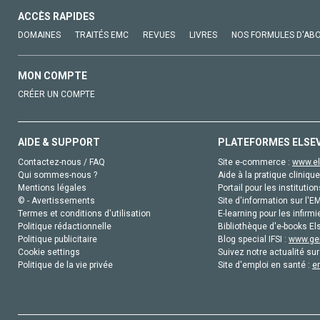
ACCÈS RAPIDES
DOMAINES
TRAITÉS EMC
REVUES
LIVRES
NOS FORMULES D'AB
MON COMPTE
CRÉER UN COMPTE
AIDE & SUPPORT
PLATEFORMES ELSE
Contactez-nous / FAQ
Site e-commerce :
www.el
Qui sommes-nous ?
Aide à la pratique clinique
Mentions légales
Portail pour les institution
© - Avertissements
Site d'information sur l'E
Termes et conditions d'utilisation
E-learning pour les infirmi
Politique rédactionnelle
Bibliothèque d'e-books Els
Politique publicitaire
Blog special IFSI :
www.gen
Cookie settings
Suivez notre actualité sur
Politique de la vie privée
Site d'emploi en santé :
e