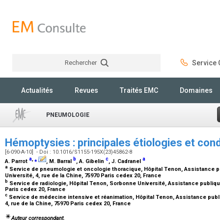
Rechercher
Service C
Rechercher
Actualités
Revues
Traités EMC
Domaines
PNEUMOLOGIE
Hémoptysies : principales étiologies et cond
[6-090-A-10] - Doi : 10.1016/S1155-195X(23)45862-8
a
,
⁎
b
c
a
A. Parrot
, M. Barral
, A. Gibelin
, J. Cadranel
a
Service de pneumologie et oncologie thoracique, Hôpital Tenon, Assistance p
Université, 4, rue de la Chine, 75970 Paris cedex 20, France
b
Service de radiologie, Hôpital Tenon, Sorbonne Université, Assistance publique
Paris cedex 20, France
c
Service de médecine intensive et réanimation, Hôpital Tenon, Assistance publ
4, rue de la Chine, 75970 Paris cedex 20, France
Auteur correspondant.