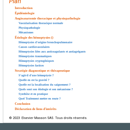
Plan
Introduction
Épidémiologie
Angioanatomie thoracique et physiopathologie
Vascularisation thoracique normale
Physiopathologie
Mécanismes
Étiologie des hémoptysies ()
Hémoptysies d'origine bronchopulmonaire
Causes cardiovasculaires
Hémoptysies liées aux anticoagulants et antiagrégants
Hémoptysies traumatiques
Hémoptysies cryptogéniques
Hémoptysies factices
Stratégie diagnostique et thérapeutique
S'agit-il d'une hémoptysie ?
Quelle en est la gravité ?
Quelle est la localisation du saignement ?
Quels sont son étiologie et son mécanisme ?
Synthèse et en pratique
Quel Traitement mettre en route ?
Conclusion
Déclaration de liens d'intérêts
© 2023 Elsevier Masson SAS. Tous droits réservés.