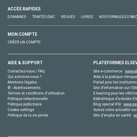
ACCÈS RAPIDES
DOMAINES
TRAITÉS EMC
REVUES
LIVRES
NOS FORMULES D'AB
MON COMPTE
CRÉER UN COMPTE
AIDE & SUPPORT
PLATEFORMES ELSE
Contactez-nous / FAQ
Site e-commerce :
www.el
Qui sommes-nous ?
Aide à la pratique clinique
Mentions légales
Portail pour les institution
© - Avertissements
Site d'information sur l'E
Termes et conditions d'utilisation
E-learning pour les infirmi
Politique rédactionnelle
Bibliothèque d'e-books Els
Politique publicitaire
Blog special IFSI :
www.gen
Cookie settings
Suivez notre actualité sur
Politique de la vie privée
Site d'emploi en santé :
e