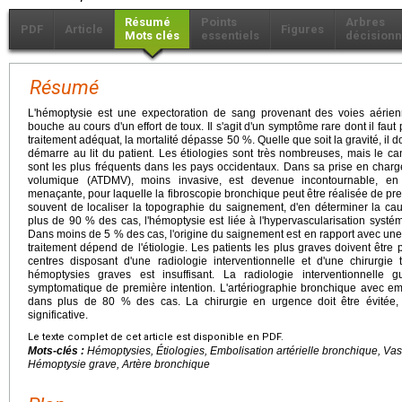
Résumé
Points
Arbres
PDF
Article
Figures
Mots clés
essentiels
décisionn
Résumé
L'hémoptysie est une expectoration de sang provenant des voies aérienne
bouche au cours d'un effort de toux. Il s'agit d'un symptôme rare dont il faut 
traitement adéquat, la mortalité dépasse 50 %. Quelle que soit la gravité, il 
démarre au lit du patient. Les étiologies sont très nombreuses, mais le c
sont les plus fréquents dans les pays occidentaux. Dans sa prise en charg
volumique (ATDMV), moins invasive, est devenue incontournable, en 
menaçante, pour laquelle la fibroscopie bronchique peut être réalisée de pr
souvent de localiser la topographie du saignement, d'en déterminer la c
plus de 90 % des cas, l'hémoptysie est liée à l'hypervascularisation syst
Dans moins de 5 % des cas, l'origine du saignement est en rapport avec une a
traitement dépend de l'étiologie. Les patients les plus graves doivent êtr
centres disposant d'une radiologie interventionnelle et d'une chirurgie
hémoptysies graves est insuffisant. La radiologie interventionnelle 
symptomatique de première intention. L'artériographie bronchique avec em
dans plus de 80 % des cas. La chirurgie en urgence doit être évitée, 
significative.
Le texte complet de cet article est disponible en PDF.
Mots-clés :
Hémoptysies, Étiologies, Embolisation artérielle bronchique, Vas
Hémoptysie grave, Artère bronchique