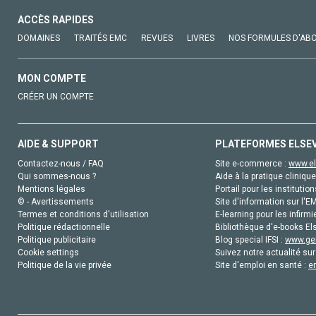
ACCÈS RAPIDES
DOMAINES
TRAITÉS EMC
REVUES
LIVRES
NOS FORMULES D'AB
MON COMPTE
CRÉER UN COMPTE
AIDE & SUPPORT
PLATEFORMES ELSE
Contactez-nous / FAQ
Site e-commerce :
www.el
Qui sommes-nous ?
Aide à la pratique clinique
Mentions légales
Portail pour les institution
© - Avertissements
Site d'information sur l'E
Termes et conditions d'utilisation
E-learning pour les infirmi
Politique rédactionnelle
Bibliothèque d'e-books Els
Politique publicitaire
Blog special IFSI :
www.gen
Cookie settings
Suivez notre actualité sur
Politique de la vie privée
Site d'emploi en santé :
e