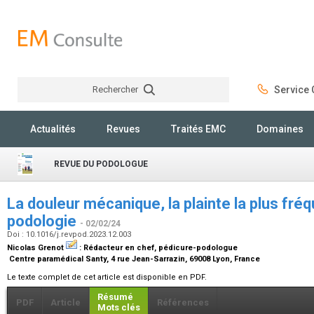
Rechercher
Service C
Rechercher
Actualités
Revues
Traités EMC
Domaines
REVUE DU PODOLOGUE
La douleur mécanique, la plainte la plus fré
podologie
- 02/02/24
Doi : 10.1016/j.revpod.2023.12.003
Nicolas Grenot
:
Rédacteur en chef, pédicure-podologue
Centre paramédical Santy, 4 rue Jean-Sarrazin, 69008 Lyon, France
Le texte complet de cet article est disponible en PDF.
Résumé
PDF
Article
Références
Mots clés