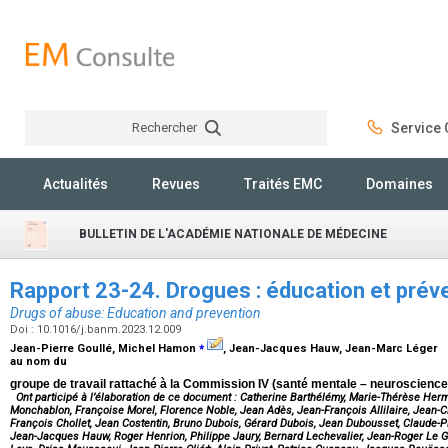
Rechercher
Service C
Rechercher
Actualités
Revues
Traités EMC
Domaines
BULLETIN DE L'ACADÉMIE NATIONALE DE MÉDECINE
Rapport 23-24. Drogues : éducation et prév
Drugs of abuse: Education and prevention
Doi : 10.1016/j.banm.2023.12.009
⁎
Jean-Pierre Goullé, Michel Hamon
, Jean-Jacques Hauw, Jean-Marc Léger
au nom du
groupe de travail rattaché à la Commission IV (santé mentale – neuroscience
Ont participé à l’élaboration de ce document : Catherine Barthélémy, Marie-Thérèse H
Monchablon, Françoise Morel, Florence Noble, Jean Adès, Jean-François Allilaire, Jean-Cl
François Chollet, Jean Costentin, Bruno Dubois, Gérard Dubois, Jean Dubousset, Claude-Pi
Jean-Jacques Hauw, Roger Henrion, Philippe Jaury, Bernard Lechevalier, Jean-Roger Le Ga