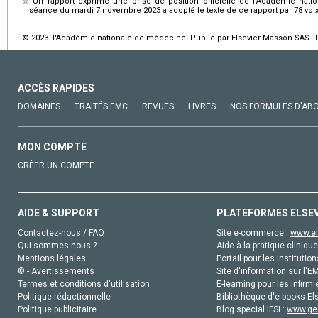
☆
Un rapport exprime une prise de position officielle de l’Académie na
séance du mardi 7 novembre 2023 a adopté le texte de ce rapport par 78 voix 
© 2023 l'Académie nationale de médecine. Publié par Elsevier Masson SAS. To
ACCÈS RAPIDES
DOMAINES
TRAITÉS EMC
REVUES
LIVRES
NOS FORMULES D'AB
MON COMPTE
CRÉER UN COMPTE
AIDE & SUPPORT
PLATEFORMES ELSE
Contactez-nous / FAQ
Site e-commerce :
www.el
Qui sommes-nous ?
Aide à la pratique clinique
Mentions légales
Portail pour les institution
© - Avertissements
Site d'information sur l'E
Termes et conditions d'utilisation
E-learning pour les infirmi
Politique rédactionnelle
Bibliothèque d'e-books Els
Politique publicitaire
Blog special IFSI :
www.gen