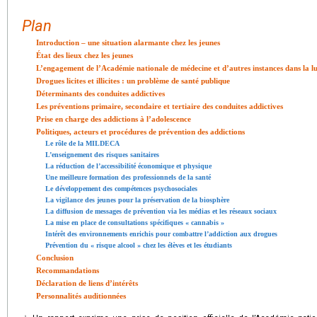
Plan
Introduction – une situation alarmante chez les jeunes
État des lieux chez les jeunes
L’engagement de l’Académie nationale de médecine et d’autres instances dans la lu
Drogues licites et illicites : un problème de santé publique
Déterminants des conduites addictives
Les préventions primaire, secondaire et tertiaire des conduites addictives
Prise en charge des addictions à l’adolescence
Politiques, acteurs et procédures de prévention des addictions
Le rôle de la MILDECA
L’enseignement des risques sanitaires
La réduction de l’accessibilité économique et physique
Une meilleure formation des professionnels de la santé
Le développement des compétences psychosociales
La vigilance des jeunes pour la préservation de la biosphère
La diffusion de messages de prévention via les médias et les réseaux sociaux
La mise en place de consultations spécifiques « cannabis »
Intérêt des environnements enrichis pour combattre l’addiction aux drogues
Prévention du « risque alcool » chez les élèves et les étudiants
Conclusion
Recommandations
Déclaration de liens d’intérêts
Personnalités auditionnées