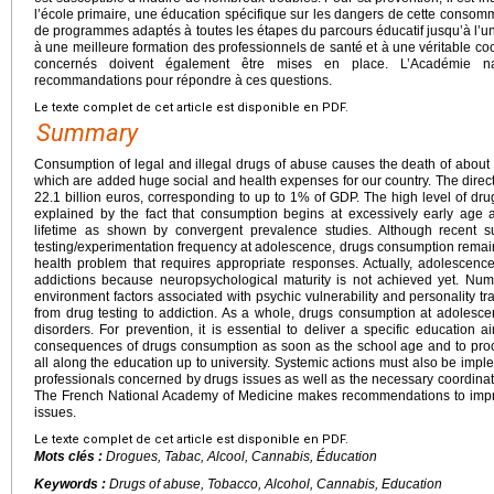
l’école primaire, une éducation spécifique sur les dangers de cette consomm
de programmes adaptés à toutes les étapes du parcours éducatif jusqu’à l’un
à une meilleure formation des professionnels de santé et à une véritable co
concernés doivent également être mises en place. L’Académie n
recommandations pour répondre à ces questions.
Le texte complet de cet article est disponible en PDF.
Summary
Consumption of legal and illegal drugs of abuse causes the death of about
which are added huge social and health expenses for our country. The direct
22.1 billion euros, corresponding to up to 1% of GDP. The high level of dr
explained by the fact that consumption begins at excessively early age 
lifetime as shown by convergent prevalence studies. Although recent
testing/experimentation frequency at adolescence, drugs consumption remains 
health problem that requires appropriate responses. Actually, adolescence
addictions because neuropsychological maturity is not achieved yet. Nu
environment factors associated with psychic vulnerability and personality tra
from drug testing to addiction. As a whole, drugs consumption at adolesce
disorders. For prevention, it is essential to deliver a specific education a
consequences of drugs consumption as soon as the school age and to proc
all along the education up to university. Systemic actions must also be impl
professionals concerned by drugs issues as well as the necessary coordinati
The French National Academy of Medicine makes recommendations to impro
issues.
Le texte complet de cet article est disponible en PDF.
Mots clés :
Drogues, Tabac, Alcool, Cannabis, Éducation
Keywords :
Drugs of abuse, Tobacco, Alcohol, Cannabis, Education