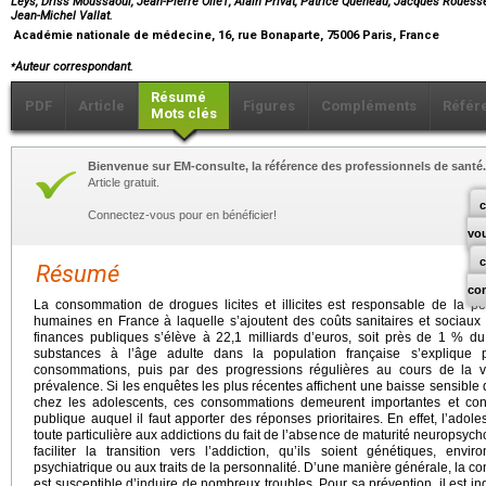
Leys, Driss Moussaoui, Jean-Pierre Olié†, Alain Privat, Patrice Queneau, Jacques Rouëssé
Jean-Michel Vallat.
Académie nationale de médecine, 16, rue Bonaparte, 75006 Paris, France
⁎
Auteur correspondant.
Résumé
PDF
Article
Figures
Compléments
Référ
Mots clés
Bienvenue sur EM-consulte, la référence des professionnels de santé.
Article gratuit.
c
Connectez-vous pour en bénéficier!
vo
Résumé
co
La consommation de drogues licites et illicites est responsable de la 
humaines en France à laquelle s’ajoutent des coûts sanitaires et sociaux
finances publiques s’élève à 22,1 milliards d’euros, soit près de 1 % 
substances à l’âge adulte dans la population française s’explique
consommations, puis par des progressions régulières au cours de la 
prévalence. Si les enquêtes les plus récentes affichent une baisse sensibl
chez les adolescents, ces consommations demeurent importantes et con
publique auquel il faut apporter des réponses prioritaires. En effet, l’adol
toute particulière aux addictions du fait de l’absence de maturité neuropsy
faciliter la transition vers l’addiction, qu’ils soient génétiques, envi
psychiatrique ou aux traits de la personnalité. D’une manière générale, la
est susceptible d’induire de nombreux troubles. Pour sa prévention, il est 