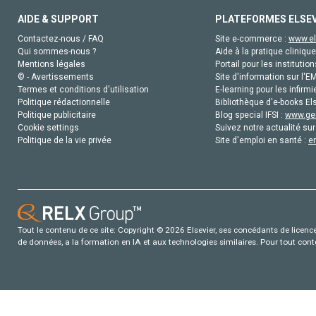
AIDE & SUPPORT
PLATEFORMES ELSE
Contactez-nous / FAQ
Site e-commerce :
www.el
Qui sommes-nous ?
Aide à la pratique clinique
Mentions légales
Portail pour les institution
© - Avertissements
Site d'information sur l'E
Termes et conditions d'utilisation
E-learning pour les infirmi
Politique rédactionnelle
Bibliothèque d'e-books Els
Politique publicitaire
Blog special IFSI :
www.gen
Cookie settings
Suivez notre actualité sur
Politique de la vie privée
Site d'emploi en santé :
e
Tout le contenu de ce site: Copyright © 2026 Elsevier, ses concédants de licence e
de données, a la formation en IA et aux technologies similaires. Pour tout con