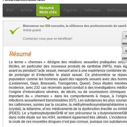
Résumé
PDF
Article
Figures
Tableaux
Référence
Mots clés
Bienvenue sur EM-consulte, la référence des professionnels de santé.
Article gratuit.
c
Connectez-vous pour en bénéficier!
vo
Résumé
co
Le terme « chemsex » désigne des relations sexuelles pratiquées sous l
illicites, en particulier des nouveaux produits de synthèse (NPS), mai
avant ou pendant l’acte sexuel, menant ainsi à une expérience combinée de d
de prolonger et d’intensifier le plaisir sexuel. Ce phénomène se rép
population comme les hommes ayant des rapports sexuels avec des ho
(Lesbiennes, Gays, Bisexuels, Transgenres, Queer). Deux études menées
incidence, avec 232 cas recensés ayant conduit à des investigations médic
l’origine d’intoxications sévères, de décès, ou de soumissions chimiques
important du « chemsex » dans les comportements à risque, à l’orig
infections sexuellement transmissibles (IST). Les substances les plus coura
les cathinones, suivies par la cocaïne, la méthylènedioxymétamphétamin
(crystal), la kétamine, et les médicaments de la dysfonction érectile ou inhi
(PDE5). Le γ-hydroxybutyrate/GHB et son précurseur la γ-butyrolactone/GB
dans notre étude sur les HSH, semblent également très utilisés. L’incidence 
la route de ces nouvelles drogues n’est pas connue, puisque ces substances