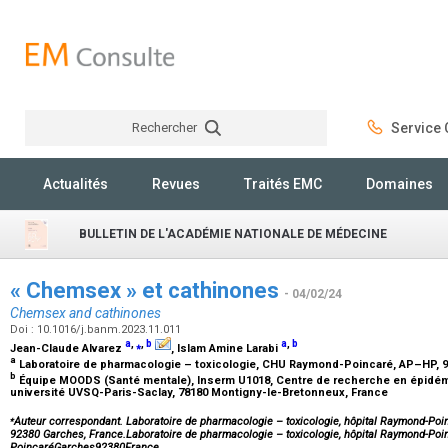
Rechercher
Service C
Rechercher
Actualités
Revues
Traités EMC
Domaines
BULLETIN DE L'ACADÉMIE NATIONALE DE MÉDECINE
« Chemsex » et cathinones
- 04/02/24
Chemsex and cathinones
Doi : 10.1016/j.banm.2023.11.011
a
,
⁎
,
b
a
,
b
Jean-Claude Alvarez
, Islam Amine Larabi
a
Laboratoire de pharmacologie – toxicologie, CHU Raymond-Poincaré, AP–HP, 
b
Équipe MOODS (Santé mentale), Inserm U1018, Centre de recherche en épidémi
université UVSQ-Paris-Saclay, 78180 Montigny-le-Bretonneux, France
⁎
Auteur correspondant. Laboratoire de pharmacologie – toxicologie, hôpital Raymond-Po
92380 Garches, France.Laboratoire de pharmacologie – toxicologie, hôpital Raymond-Po
PoincaréGarches92380France