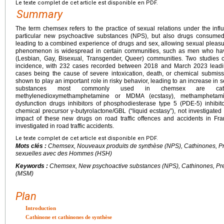
Le texte complet de cet article est disponible en PDF.
Summary
The term chemsex refers to the practice of sexual relations under the influe
particular new psychoactive substances (NPS), but also drugs consumed 
leading to a combined experience of drugs and sex, allowing sexual pleasur
phenomenon is widespread in certain communities, such as men who h
(Lesbian, Gay, Bisexual, Transgender, Queer) communities. Two studies 
incidence, with 232 cases recorded between 2018 and March 2023 leading
cases being the cause of severe intoxication, death, or chemical sub
shown to play an important role in risky behavior, leading to an increase in s
substances most commonly used in chemsex are cathi
methylenedioxymethamphetamine or MDMA (ecstasy), methamphetamine
dysfunction drugs inhibitors of phosphodiesterase type 5 (PDE-5) inhibit
chemical precursor γ-butyrolactone/GBL (“liquid ecstasy”), not investigated
impact of these new drugs on road traffic offences and accidents in Fran
investigated in road traffic accidents.
Le texte complet de cet article est disponible en PDF.
Mots clés :
Chemsex, Nouveaux produits de synthèse (NPS), Cathinones, P
sexuelles avec des Hommes (HSH)
Keywords :
Chemsex, New psychoactive substances (NPS), Cathinones, Pr
(MSM)
Plan
Introduction
Cathinone et cathinones de synthèse