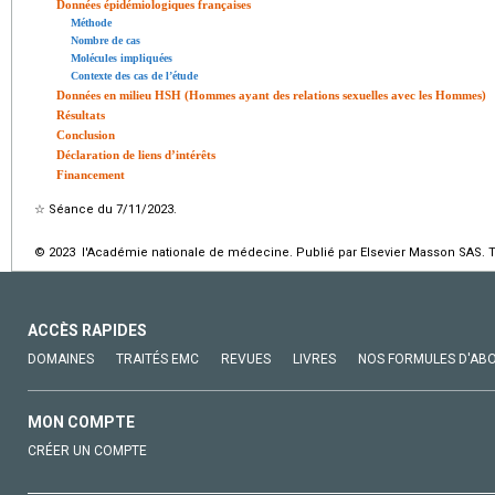
Données épidémiologiques françaises
Méthode
Nombre de cas
Molécules impliquées
Contexte des cas de l’étude
Données en milieu HSH (Hommes ayant des relations sexuelles avec les Hommes)
Résultats
Conclusion
Déclaration de liens d’intérêts
Financement
☆
Séance du 7/11/2023.
© 2023 l'Académie nationale de médecine. Publié par Elsevier Masson SAS. To
ACCÈS RAPIDES
DOMAINES
TRAITÉS EMC
REVUES
LIVRES
NOS FORMULES D'AB
MON COMPTE
CRÉER UN COMPTE