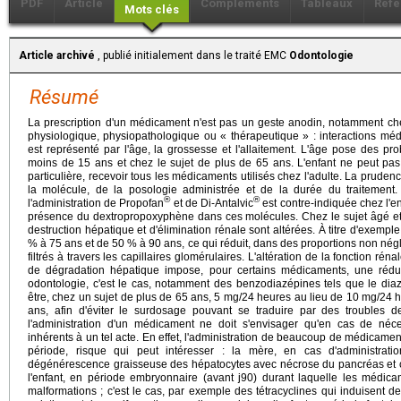
PDF
Article
Compléments
Tableaux
Réfé
Mots clés
Article archivé
, publié initialement dans le traité EMC
Odontologie
Résumé
La prescription d'un médicament n'est pas un geste anodin, notamment che
physiologique, physiopathologique ou « thérapeutique » : interactions mé
est représenté par l'âge, la grossesse et l'allaitement. L'âge pose des pr
moins de 15 ans et chez le sujet de plus de 65 ans. L'enfant ne peut pas
particulière, recevoir tous les médicaments utilisés chez l'adulte. La prude
la molécule, de la posologie administrée et de la durée du traitement
®
®
l'administration de Propofan
et de Di-Antalvic
est contre-indiquée chez l'e
présence du dextropropoxyphène dans ces molécules. Chez le sujet âgé et 
destruction hépatique et d'élimination rénale sont altérées. À titre d'exemple
% à 75 ans et de 50 % à 90 ans, ce qui réduit, dans des proportions non nég
filtrés à travers les capillaires glomérulaires. L'altération de la fonction ré
de dégradation hépatique impose, pour certains médicaments, une réduc
odontologie, c'est le cas, notamment des benzodiazépines tels que le di
être, chez un sujet de plus de 65 ans, 5 mg/24 heures au lieu de 10 mg/24
ans, afin d'éviter le surdosage pouvant se traduire par des troubles d
l'administration d'un médicament ne doit s'envisager qu'en cas de né
inhérents à un tel acte. En effet, l'administration de beaucoup de médicamen
période, risque qui peut intéresser : la mère, en cas d'administrati
dégénérescence graisseuse des hépatocytes avec nécrose du pancréas et coll
l'enfant, en période embryonnaire (avant j90) durant laquelle les médic
malformations ; c'est le cas, par exemple des tétracyclines qui induisent 