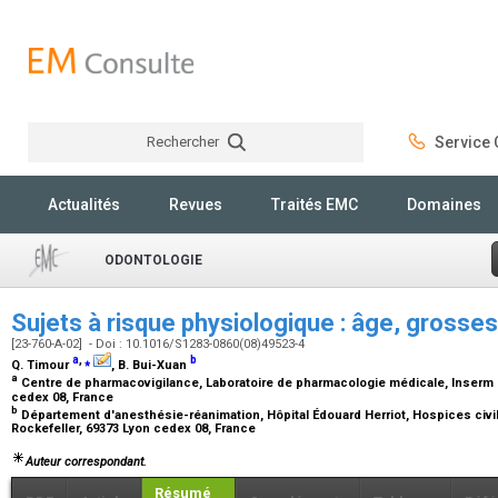
Rechercher
Service C
Rechercher
Actualités
Revues
Traités EMC
Domaines
ODONTOLOGIE
Sujets à risque physiologique : âge, grosse
[23-760-A-02] - Doi : 10.1016/S1283-0860(08)49523-4
a
,
⁎
b
Q. Timour
, B. Bui-Xuan
a
Centre de pharmacovigilance, Laboratoire de pharmacologie médicale, Inserm ER
cedex 08, France
b
Département d'anesthésie-réanimation, Hôpital Édouard Herriot, Hospices civil
Rockefeller, 69373 Lyon cedex 08, France
Auteur correspondant.
Résumé