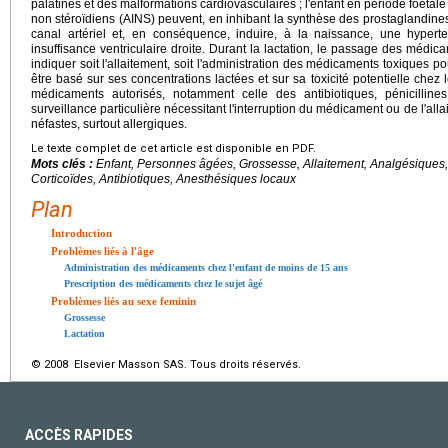
palatines et des malformations cardiovasculaires ; l'enfant en période foetale
non stéroïdiens (AINS) peuvent, en inhibant la synthèse des prostaglandine
canal artériel et, en conséquence, induire, à la naissance, une hyperte
insuffisance ventriculaire droite. Durant la lactation, le passage des médic
indiquer soit l'allaitement, soit l'administration des médicaments toxiques p
être basé sur ses concentrations lactées et sur sa toxicité potentielle chez l
médicaments autorisés, notamment celle des antibiotiques, pénicillines 
surveillance particulière nécessitant l'interruption du médicament ou de l'al
néfastes, surtout allergiques.
Le texte complet de cet article est disponible en PDF.
Mots clés :
Enfant, Personnes âgées, Grossesse, Allaitement, Analgésiques, 
Corticoïdes, Antibiotiques, Anesthésiques locaux
Plan
Introduction
Problèmes liés à l'âge
Administration des médicaments chez l'enfant de moins de 15 ans
Prescription des médicaments chez le sujet âgé
Problèmes liés au sexe feminin
Grossesse
Lactation
© 2008 Elsevier Masson SAS. Tous droits réservés.
ACCÈS RAPIDES