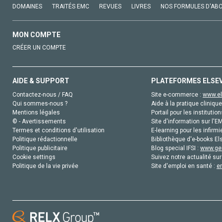
DOMAINES
TRAITÉS EMC
REVUES
LIVRES
NOS FORMULES D'AB
MON COMPTE
CRÉER UN COMPTE
AIDE & SUPPORT
PLATEFORMES ELSE
Contactez-nous / FAQ
Site e-commerce :
www.el
Qui sommes-nous ?
Aide à la pratique clinique
Mentions légales
Portail pour les institution
© - Avertissements
Site d'information sur l'E
Termes et conditions d'utilisation
E-learning pour les infirmi
Politique rédactionnelle
Bibliothèque d'e-books Els
Politique publicitaire
Blog special IFSI :
www.gen
Cookie settings
Suivez notre actualité sur
Politique de la vie privée
Site d'emploi en santé :
e