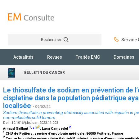
Rechercher
Service C
Rechercher
Actualités
Revues
Traités EMC
Domaines
BULLETIN DU CANCER
Le thiosulfate de sodium en prévention de l’o
cisplatine dans la population pédiatrique ay
localisée
- 09/02/24
Sodium thiosulfate in preventing ototoxicity associated with cisplatin in ped
non-metastatic solid tumors
Doi : 10.1016/j.bulcan.2023.11.003
1
,
⁎
2
Arnaud Saillant
, Luca Campedel
1
CHU de Poitiers, service d’oncologie médicale, 86000 Poitiers, France
2
Centre hospitalier universitaire Gabriel-Montpied, service d’oncologie médica