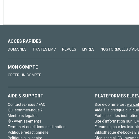
ACCÈS RAPIDES
DOMAINES
TRAITÉS EMC
REVUES
LIVRES
NOS FORMULES D'AB
MON COMPTE
CRÉER UN COMPTE
AIDE & SUPPORT
PLATEFORMES ELSE
Contactez-nous / FAQ
Site e-commerce :
www.el
Qui sommes-nous ?
Aide à la pratique clinique
Mentions légales
Portail pour les institution
© - Avertissements
Site d'information sur l'E
Termes et conditions d'utilisation
E-learning pour les infirmi
Politique rédactionnelle
Bibliothèque d'e-books Els
Politique publicitaire
Blog special IFSI :
www.gen