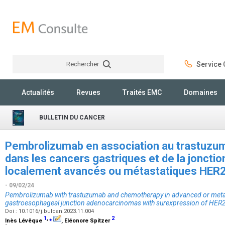
Rechercher
Service C
Rechercher
Actualités
Revues
Traités EMC
Domaines
BULLETIN DU CANCER
Pembrolizumab en association au trastuzum
dans les cancers gastriques et de la joncti
localement avancés ou métastatiques HER2
- 09/02/24
Pembrolizumab with trastuzumab and chemotherapy in advanced or metast
gastroesophageal junction adenocarcinomas with surexpression of HER
Doi : 10.1016/j.bulcan.2023.11.004
1
,
⁎
2
Inès Lévêque
, Eléonore Spitzer