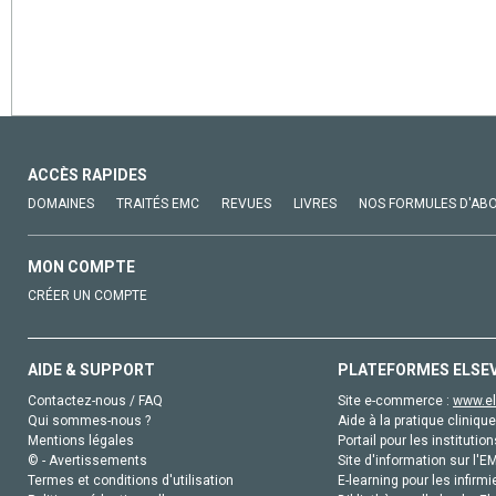
ACCÈS RAPIDES
DOMAINES
TRAITÉS EMC
REVUES
LIVRES
NOS FORMULES D'AB
MON COMPTE
CRÉER UN COMPTE
AIDE & SUPPORT
PLATEFORMES ELSE
Contactez-nous / FAQ
Site e-commerce :
www.el
Qui sommes-nous ?
Aide à la pratique clinique
Mentions légales
Portail pour les institution
© - Avertissements
Site d'information sur l'E
Termes et conditions d'utilisation
E-learning pour les infirmi