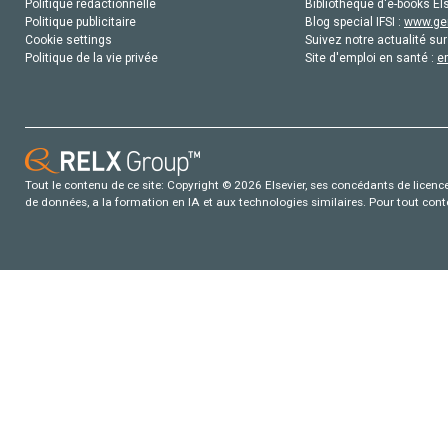
Politique rédactionnelle
Bibliothèque d'e-books Els
Politique publicitaire
Blog special IFSI :
www.gen
Cookie settings
Suivez notre actualité sur
Politique de la vie privée
Site d'emploi en santé :
e
Tout le contenu de ce site: Copyright © 2026 Elsevier, ses concédants de licence e
de données, a la formation en IA et aux technologies similaires. Pour tout con