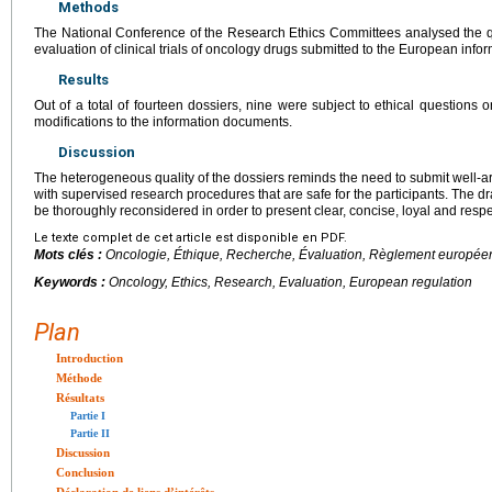
Methods
The National Conference of the Research Ethics Committees analysed the q
evaluation of clinical trials of oncology drugs submitted to the European info
Results
Out of a total of fourteen dossiers, nine were subject to ethical questions 
modifications to the information documents.
Discussion
The heterogeneous quality of the dossiers reminds the need to submit well-a
with supervised research procedures that are safe for the participants. The d
be thoroughly reconsidered in order to present clear, concise, loyal and respec
Le texte complet de cet article est disponible en PDF.
Mots clés :
Oncologie, Éthique, Recherche, Évaluation, Règlement europée
Keywords :
Oncology, Ethics, Research, Evaluation, European regulation
Plan
Introduction
Méthode
Résultats
Partie I
Partie II
Discussion
Conclusion
Déclaration de liens d’intérêts