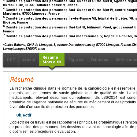
Comité de protection des personnes Sud-Ouest et Outre-Mer II, Agence régiona
bureau 1048, 31050 Toulouse cedex 9, France
4
Comité de protection des personnes Sud-Ouest et Outre-Mer IV, centre hospita
Marclanda, 87000 Limoges, France
5
Comité de protection des personnes Île-de-France VII, hôpital de Bicêtre, 78, 
Bicêtre, France
6
Comité de protection des personnes Sud Est III, bâtiment Pinel, groupement hosp
France
7
Comité de protection des personnes Sud méditerranée IV, hôpital Saint-Eloi, 3
⁎
Claire Bahans, CHU de Limoges, 8, avenue Dominique-Larrey, 87000 Limoges, France.C
LarreyLimoges87000France
Résumé
PDF
Article
Figures
Tableaux
Référence
Mots clés
Résumé
La recherche clinique dans le domaine de la cancérologie est essentielle 
patients, tant en termes de survie globale que de qualité de vie. La 
médicaments, relevant désormais du règlement UE 536/2014, est conditi
préalable de l’Agence nationale de sécurité du médicament et des produit
favorable d’un comité de protection des personnes.
Objectif
L’objectif de ce travail est de rapporter les principales problématiques rencon
de protection des personnes des dossiers relevant de l’oncologie afin de p
d’optimiser les procédures d’évaluation.