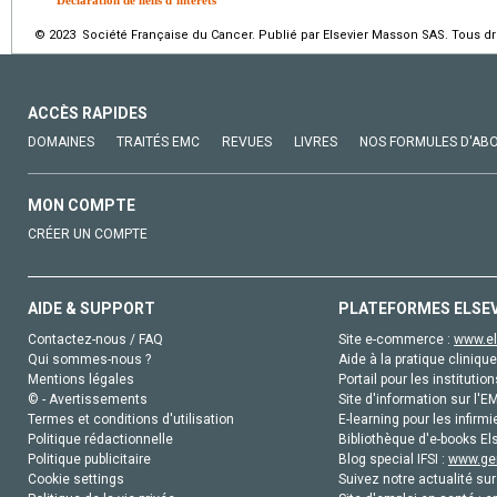
© 2023 Société Française du Cancer. Publié par Elsevier Masson SAS. Tous dro
ACCÈS RAPIDES
DOMAINES
TRAITÉS EMC
REVUES
LIVRES
NOS FORMULES D'AB
MON COMPTE
CRÉER UN COMPTE
AIDE & SUPPORT
PLATEFORMES ELSE
Contactez-nous / FAQ
Site e-commerce :
www.el
Qui sommes-nous ?
Aide à la pratique clinique
Mentions légales
Portail pour les institution
© - Avertissements
Site d'information sur l'E
Termes et conditions d'utilisation
E-learning pour les infirmi
Politique rédactionnelle
Bibliothèque d'e-books Els
Politique publicitaire
Blog special IFSI :
www.gen
Cookie settings
Suivez notre actualité sur