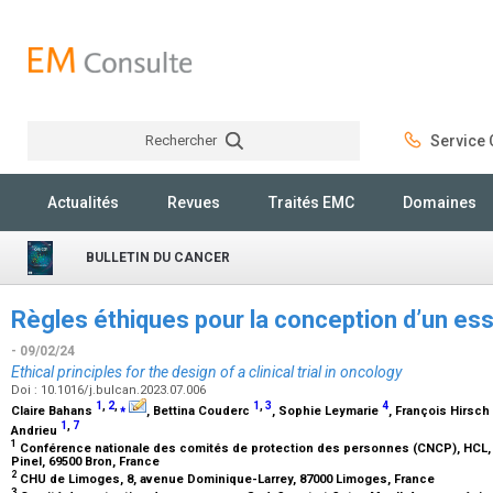
Rechercher
Service C
Rechercher
Actualités
Revues
Traités EMC
Domaines
BULLETIN DU CANCER
Règles éthiques pour la conception d’un ess
- 09/02/24
Ethical principles for the design of a clinical trial in oncology
Doi : 10.1016/j.bulcan.2023.07.006
1
,
2
,
⁎
1
,
3
4
Claire Bahans
, Bettina Couderc
, Sophie Leymarie
, François Hirsch
1
,
7
Andrieu
1
Conférence nationale des comités de protection des personnes (CNCP), HCL, g
Pinel, 69500 Bron, France
2
CHU de Limoges, 8, avenue Dominique-Larrey, 87000 Limoges, France
3