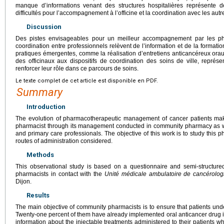
manque d’informations venant des structures hospitalières représente 
difficultés pour l’accompagnement à l’officine et la coordination avec les autr
Discussion
Des pistes envisageables pour un meilleur accompagnement par les pha
coordination entre professionnels relèvent de l’information et de la formati
pratiques émergentes, comme la réalisation d’entretiens anticancéreux oraux 
des officinaux aux dispositifs de coordination des soins de ville, repré
renforcer leur rôle dans ce parcours de soins.
Le texte complet de cet article est disponible en PDF.
Summary
Introduction
The evolution of pharmacotherapeutic management of cancer patients mak
pharmacist through its management conducted in community pharmacy as well
and primary care professionals. The objective of this work is to study this
routes of administration considered.
Methods
This observational study is based on a questionnaire and semi-structur
pharmacists in contact with the
Unité médicale ambulatoire de cancérolog
Dijon.
Results
The main objective of community pharmacists is to ensure that patients und
Twenty-one percent of them have already implemented oral anticancer drug int
information about the injectable treatments administered to their patients