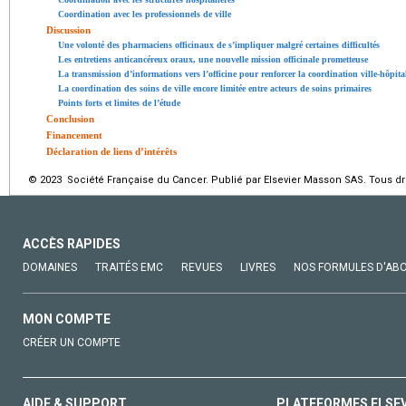
Coordination avec les professionnels de ville
Discussion
Une volonté des pharmaciens officinaux de s’impliquer malgré certaines difficultés
Les entretiens anticancéreux oraux, une nouvelle mission officinale prometteuse
La transmission d’informations vers l’officine pour renforcer la coordination ville-hôpita
La coordination des soins de ville encore limitée entre acteurs de soins primaires
Points forts et limites de l’étude
Conclusion
Financement
Déclaration de liens d’intérêts
© 2023 Société Française du Cancer. Publié par Elsevier Masson SAS. Tous dro
ACCÈS RAPIDES
DOMAINES
TRAITÉS EMC
REVUES
LIVRES
NOS FORMULES D'AB
MON COMPTE
CRÉER UN COMPTE
AIDE & SUPPORT
PLATEFORMES ELSE