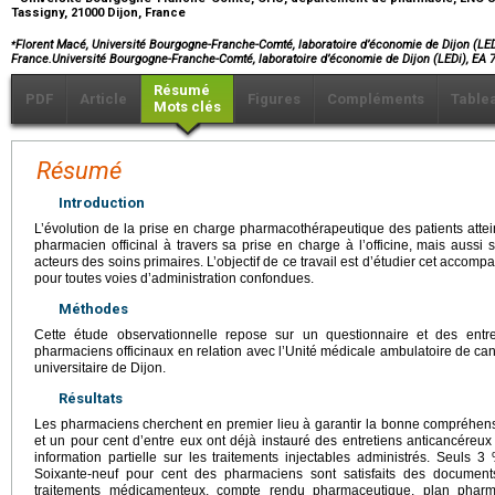
Tassigny, 21000 Dijon, France
⁎
Florent Macé, Université Bourgogne-Franche-Comté, laboratoire d’économie de Dijon (LEDi
France.Université Bourgogne-Franche-Comté, laboratoire d’économie de Dijon (LEDi), EA
Résumé
PDF
Article
Figures
Compléments
Table
Mots clés
Résumé
Introduction
L’évolution de la prise en charge pharmacothérapeutique des patients attei
pharmacien officinal à travers sa prise en charge à l’officine, mais aussi s
acteurs des soins primaires. L’objectif de ce travail est d’étudier cet acco
pour toutes voies d’administration confondues.
Méthodes
Cette étude observationnelle repose sur un questionnaire et des entr
pharmaciens officinaux en relation avec l’Unité médicale ambulatoire de ca
universitaire de Dijon.
Résultats
Les pharmaciens cherchent en premier lieu à garantir la bonne compréhensi
et un pour cent d’entre eux ont déjà instauré des entretiens anticancéreux
information partielle sur les traitements injectables administrés. Seuls
Soixante-neuf pour cent des pharmaciens sont satisfaits des documen
traitements médicamenteux, compte rendu pharmaceutique, plan pharmac