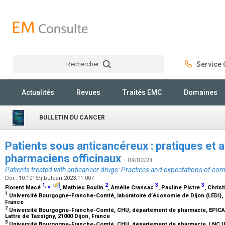
Rechercher
Service C
Rechercher
Actualités
Revues
Traités EMC
Domaines
BULLETIN DU CANCER
Patients sous anticancéreux : pratiques et 
pharmaciens officinaux
- 09/02/24
Patients treated with anticancer drugs: Practices and expectations of c
Doi : 10.1016/j.bulcan.2023.11.007
1
,
⁎
2
3
3
Florent Macé
, Mathieu Boulin
, Amélie Cransac
, Pauline Pistre
, Chris
1
Université Bourgogne-Franche-Comté, laboratoire d’économie de Dijon (LEDi), EA
France
2
Université Bourgogne-Franche-Comté, CHU, département de pharmacie, EPICAD
Lattre de Tassigny, 21000 Dijon, France
3
Université Bourgogne-Franche-Comté, CHU, département de pharmacie, LNC UMR