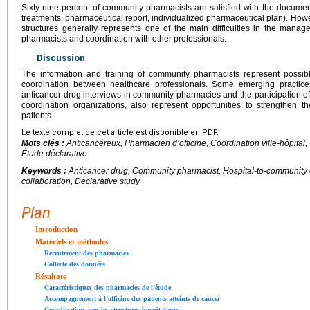
Sixty-nine percent of community pharmacists are satisfied with the docum
treatments, pharmaceutical report, individualized pharmaceutical plan). Howev
structures generally represents one of the main difficulties in the mana
pharmacists and coordination with other professionals.
Discussion
The information and training of community pharmacists represent possib
coordination between healthcare professionals. Some emerging practice
anticancer drug interviews in community pharmacies and the participation o
coordination organizations, also represent opportunities to strengthen 
patients.
Le texte complet de cet article est disponible en PDF.
Mots clés :
Anticancéreux, Pharmacien d’officine, Coordination ville-hôpital,
Étude déclarative
Keywords :
Anticancer drug, Community pharmacist, Hospital-to-community c
collaboration, Declarative study
Plan
Introduction
Matériels et méthodes
Recrutement des pharmacies
Collecte des données
Résultats
Caractéristiques des pharmacies de l’étude
Accompagnement à l’officine des patients atteints de cancer
Coordination avec les structures hospitalières