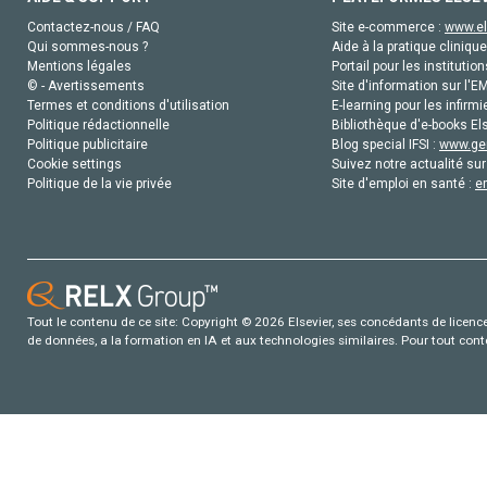
Contactez-nous / FAQ
Site e-commerce :
www.el
Qui sommes-nous ?
Aide à la pratique clinique
Mentions légales
Portail pour les institution
© - Avertissements
Site d'information sur l'E
Termes et conditions d'utilisation
E-learning pour les infirmi
Politique rédactionnelle
Bibliothèque d'e-books Els
Politique publicitaire
Blog special IFSI :
www.gen
Cookie settings
Suivez notre actualité sur
Politique de la vie privée
Site d'emploi en santé :
e
Tout le contenu de ce site: Copyright © 2026 Elsevier, ses concédants de licence e
de données, a la formation en IA et aux technologies similaires. Pour tout con