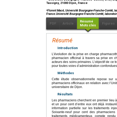
Tassigny, 21000 Dijon, France
⁎
Florent Macé, Université Bourgogne-Franche-Comté, labo
France.Université Bourgogne-Franche-Comté, laboratoir
Résumé
PDF
Article
Figures
Mots clés
Résumé
Introduction
L’évolution de la prise en charge pharmacoth
pharmacien officinal à travers sa prise en cha
acteurs des soins primaires. L’objectif de ce
pour toutes voies d’administration confondues
Méthodes
Cette étude observationnelle repose sur u
pharmaciens officinaux en relation avec l’Un
universitaire de Dijon.
Résultats
Les pharmaciens cherchent en premier lieu à 
et un pour cent d’entre eux ont déjà instaur
information partielle sur les traitements i
Soixante-neuf pour cent des pharmaciens 
traitements médicamenteux, compte rendu 