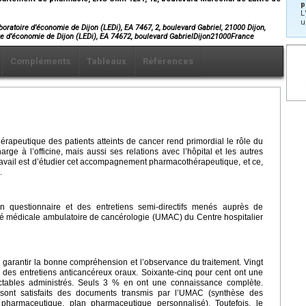
p
L
u
ratoire d’économie de Dijon (LEDi), EA 7467, 2, boulevard Gabriel, 21000 Dijon,
e d’économie de Dijon (LEDi), EA 74672, boulevard GabrielDijon21000France
Compléments
Tableaux
Références
érapeutique des patients atteints de cancer rend primordial le rôle du
rge à l’officine, mais aussi ses relations avec l’hôpital et les autres
 travail est d’étudier cet accompagnement pharmacothérapeutique, et ce,
.
n questionnaire et des entretiens semi-directifs menés auprès de
ité médicale ambulatoire de cancérologie (UMAC) du Centre hospitalier
garantir la bonne compréhension et l’observance du traitement. Vingt
é des entretiens anticancéreux oraux. Soixante-cinq pour cent ont une
njectables administrés. Seuls 3 % en ont une connaissance complète.
sont satisfaits des documents transmis par l’UMAC (synthèse des
pharmaceutique, plan pharmaceutique personnalisé). Toutefois, le