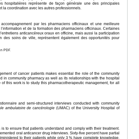
es hospitalières représente de façon générale une des principales
et la coordination avec les autres professionnels.
r accompagnement par les pharmaciens officinaux et une meilleure
 l’information et de la formation des pharmaciens officinaux. Certaines
entretiens anticancéreux oraux en officine, mais aussi la participation
ion des soins de ville, représentent également des opportunités pour
en PDF.
ement of cancer patients makes essential the role of the community
in community pharmacy as well as its relationships with the hospital
 of this work is to study this pharmacotherapeutic management, for all
stionnaire and semi-structured interviews conducted with community
le ambulatoire de cancérologie
(UMAC) of the University Hospital of
is to ensure that patients understand and comply with their treatment.
mented oral anticancer drug interviews. Sixty-five percent have partial
administered to their patients while only 3 % have complete knowledge.