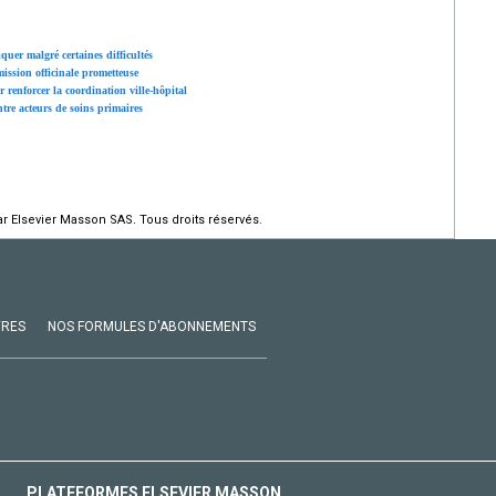
uer malgré certaines difficultés
ission officinale prometteuse
 renforcer la coordination ville-hôpital
ntre acteurs de soins primaires
r Elsevier Masson SAS. Tous droits réservés.
VRES
NOS FORMULES D'ABONNEMENTS
PLATEFORMES ELSEVIER MASSON