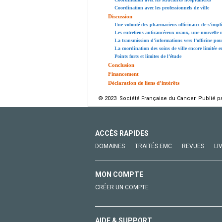
Coordination avec les professionnels de ville
Discussion
Une volonté des pharmaciens officinaux de s’impliq
Les entretiens anticancéreux oraux, une nouvelle m
La transmission d’informations vers l’officine pour
La coordination des soins de ville encore limitée e
Points forts et limites de l’étude
Conclusion
Financement
Déclaration de liens d’intérêts
© 2023 Société Française du Cancer. Publié pa
ACCÈS RAPIDES
DOMAINES
TRAITÉS EMC
REVUES
LI
MON COMPTE
CRÉER UN COMPTE
AIDE & SUPPORT