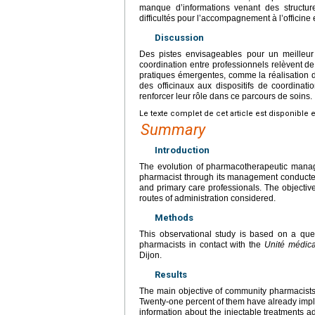
manque d’informations venant des structur
difficultés pour l’accompagnement à l’officine 
Discussion
Des pistes envisageables pour un meilleu
coordination entre professionnels relèvent de
pratiques émergentes, comme la réalisation d’
des officinaux aux dispositifs de coordinat
renforcer leur rôle dans ce parcours de soins.
Le texte complet de cet article est disponible 
Summary
Introduction
The evolution of pharmacotherapeutic manag
pharmacist through its management conducted 
and primary care professionals. The objective
routes of administration considered.
Methods
This observational study is based on a que
pharmacists in contact with the
Unité médica
Dijon.
Results
The main objective of community pharmacists 
Twenty-one percent of them have already imple
information about the injectable treatments 