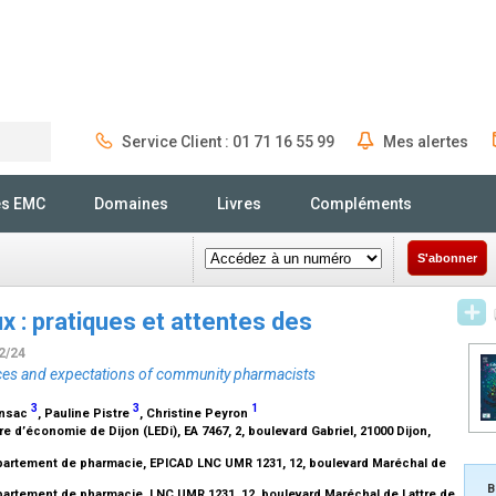
Service Client : 01 71 16 55 99
Mes alertes
Rechercher
és EMC
Domaines
Livres
Compléments
S'abonner
x : pratiques et attentes des
2/24
tices and expectations of community pharmacists
3
3
1
ansac
, Pauline Pistre
, Christine Peyron
d’économie de Dijon (LEDi), EA 7467, 2, boulevard Gabriel, 21000 Dijon,
artement de pharmacie, EPICAD LNC UMR 1231, 12, boulevard Maréchal de
B
rtement de pharmacie, LNC UMR 1231, 12, boulevard Maréchal de Lattre de