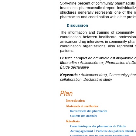
Sixty-nine percent of community pharmacists
treatments, pharmaceutical report, individuali
structures generally represents one of the 
pharmacists and coordination with other profe
Discussion
The information and training of community 
coordination between healthcare professio
anticancer drug interviews in community phar
coordination organizations, also represent
patients.
Le texte complet de cet article est disponible 
Mots clés :
Anticancéreux, Pharmacien d’offici
Étude déclarative
Keywords :
Anticancer drug, Community pharm
collaboration, Declarative study
Plan
Introduction
Matériels et méthodes
Recrutement des pharmacies
Collecte des données
Résultats
Caractéristiques des pharmacies de l’étude
Accompagnement à l’officine des patients atteints 
Coordination avec les structures hospitalières