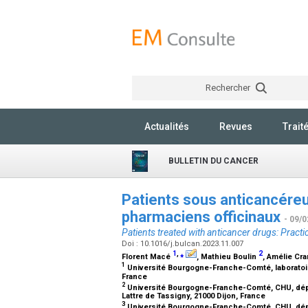
Rechercher
Actualités
Revues
Trait
BULLETIN DU CANCER
Patients sous anticancéreu
pharmaciens officinaux
- 09/0
Patients treated with anticancer drugs: Prac
Doi : 10.1016/j.bulcan.2023.11.007
1
,
⁎
2
Florent Macé
, Mathieu Boulin
, Amélie Cr
1
Université Bourgogne-Franche-Comté, laboratoire 
France
2
Université Bourgogne-Franche-Comté, CHU, dép
Lattre de Tassigny, 21000 Dijon, France
3
Université Bourgogne-Franche-Comté, CHU, dépa