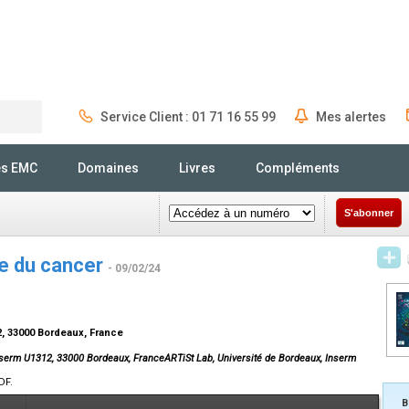
Service Client : 01 71 16 55 99
Mes alertes
Rechercher
és EMC
Domaines
Livres
Compléments
S'abonner
de du cancer
- 09/02/24
2, 33000 Bordeaux, France
Inserm U1312, 33000 Bordeaux, FranceARTiSt Lab, Université de Bordeaux, Inserm
DF.
B