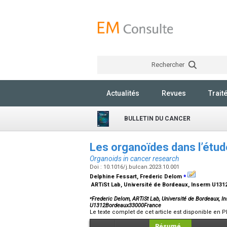
Rechercher
Actualités
Revues
Trait
BULLETIN DU CANCER
Les organoïdes dans l’étu
Organoids in cancer research
Doi : 10.1016/j.bulcan.2023.10.001
⁎
Delphine Fessart, Frederic Delom
ARTiSt Lab, Université de Bordeaux, Inserm U131
⁎
Frederic Delom, ARTiSt Lab, Université de Bordeaux, 
U1312Bordeaux33000France
Le texte complet de cet article est disponible en P
Résumé