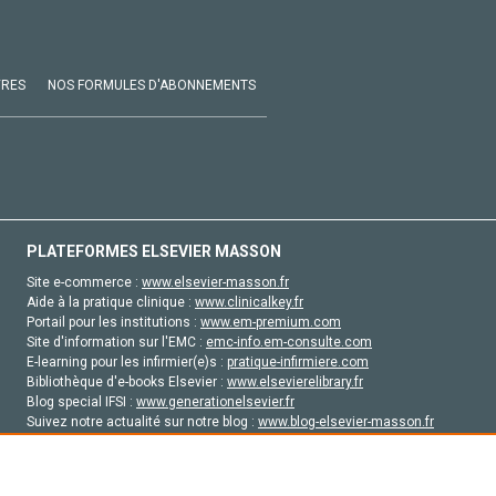
VRES
NOS FORMULES D'ABONNEMENTS
PLATEFORMES ELSEVIER MASSON
Site e-commerce :
www.elsevier-masson.fr
Aide à la pratique clinique :
www.clinicalkey.fr
Portail pour les institutions :
www.em-premium.com
Site d'information sur l'EMC :
emc-info.em-consulte.com
E-learning pour les infirmier(e)s :
pratique-infirmiere.com
Bibliothèque d'e-books Elsevier :
www.elsevierelibrary.fr
Blog special IFSI :
www.generationelsevier.fr
Suivez notre actualité sur notre blog :
www.blog-elsevier-masson.fr
Site d'emploi en santé :
emploisante.com