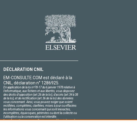
DÉCLARATION CNIL
EM-CONSULTE.COM est déclaré à la
CNIL, déclaration n° 1286925.
En application de la loi nº78-17 du 6 janvier 1978 relative à
l'informatique, aux fichiers et aux libertés, vous disposez
des droits d'opposition (art.26 de la loi), d'accès (art.34 à 38
de la loi), et de rectification (art.36 de la loi) des données
vous concernant. Ainsi, vous pouvez exiger que soient
rectifiées, complétées, clarifiées, mises à jour ou effacées
les informations vous concernant qui sont inexactes,
incomplètes, équivoques, périmées ou dont la collecte ou
l'utilisation ou la conservation est interdite.
Les informations personnelles concernant les visiteurs de
notre site, y compris leur identité, sont confidentielles.
Le responsable du site s'engage sur l'honneur à respecter
les conditions légales de confidentialité applicables en
France et à ne pas divulguer ces informations à des tiers.