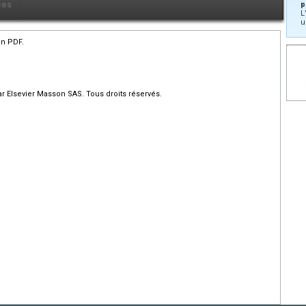
ces
p
L
u
en PDF.
r Elsevier Masson SAS. Tous droits réservés.