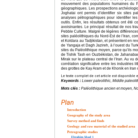
mouvement des populations humaines du Pl
géographiques. Les prospections archéologiqu
Joghatai ont permis d’identifier six sites p
analyses pétrographiques pour identifier les
outils. Enfin, les résultats obtenus ont été
avoisinantes. Le principal résultat de nos tra
Pebble Culture. Malgré de légères différences,
sites paléolithiques du Nord-Est de l’Iran,
et Koldara au Tadjikistan, et présentent en re
de Yangaja et Dagh Jazireh, à l’ouest du Tur
sites du Paléolithique moyen, parce qu’ils mon
de Tishik Tash en Ouzbékistan, de Jahanabad, 
Mirak sur le plateau central de l’Iran. Au vu
corrélation significative entre les industries
des grottes de Kay Aram et de Khonik en Iran o
Le texte complet de cet article est disponible 
Keywords :
Lower paleolithic, Middle paleolit
Mots clés :
Paléolithique ancien et moyen, No
Plan
Introduction
Geography of the study area
Survey method and finds
Geology and raw material of the studied area
Petrographic studies
Ebrahim Abad 1