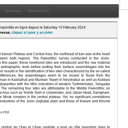
Tableaux
Références
Disponible en ligne depuis le Saturday 10 February 2024
 revue,
cliquez ici pour y accéder
Iranian Plateau and Central Asia, the northeast of Iran was at the heart
ween both regions. The Paleolithic survey conducted in the Jovin-
. In this paper, these newfound sites are introduced and the raw material
etrographic tests before putting their surface assemblages into the
er results in the identification of two sites characterized by the so-called
 differences, the assemblages seem to be closed to those from the
 Abarvan in Kashafrud and Mushan Tepeh in Neyshabur as well as Kuldara
 disparities with the lithic industries of western Turkmenistan, Yangadja
 The remaining four sites are attributable to the Middle Paleolithic on
ntral Asia such as Teshik-Tash in Uzbekistan, and Jahan Abad, Damghani,
 Mirak complex in the central plateau. Yet, no significant correlations
 industries of the Jovin-Joghatai plain and those of Kiaram and Khunik
en PDF.
 central de l’Iran et l’Asie centrale a joué un rôle important dans le