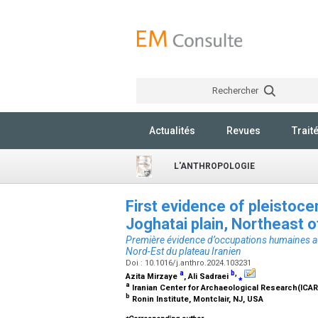
Rechercher
Actualités
Revues
Trait
L'ANTHROPOLOGIE
First evidence of pleistoce
Joghatai plain, Northeast o
Première évidence d’occupations humaines au 
Nord-Est du plateau Iranien
Doi : 10.1016/j.anthro.2024.103231
a
b
,
Azita Mirzaye
, Ali Sadraei
⁎
a
Iranian Center for Archaeological Research(ICAR)
b
Ronin Institute, Montclair, NJ, USA
⁎