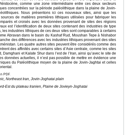
éistocène, comme une zone intermédiaire entre ces deux secteurs
es concentrées sur la période paléolithique dans la plaine de Jovin-
aléolithiques. Nous présentons ici ces nouveaux sites, ainsi que les
 sources de matières premières lithiques utilisées pour fabriquer les
 comparés et croisés avec les données provenant de sites des régions
vaux est l’identification de deux sites contenant des industries de type
 les industries lithiques de ces deux sites sont comparables à certains
 comme Abravan dans le basin du Kashaf Rud, Moushan Tepe à Nishabor
vanche des différences avec les industries lithiques provenant des sites
kménistan. Les quatre autres sites peuvent être considérés comme des
trent des affinités avec certains sites d’Asie centrale, comme les sites
Damghani et Kalate Shur dans l’est de l’Iran, ainsi qu’avec le site de
 des données actuelles, il n’est pas possible de mettre en évidence une
 lithiques du Paléolithique moyen de la plaine de Jovin-Jaghtai et celles
riental.
en PDF.
hic, Northeast Iran, Jovin-Joghatai plain
rd-Est du plateau Iranien, Plaine de Jovieyn-Joghatai