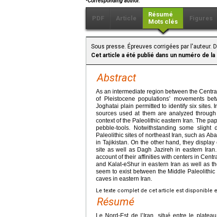
Corresponding author.
Résumé
PDF
Article
Figures
Mots clés
Sous presse. Épreuves corrigées par l'auteur. 
Cet article a été publié dans un numéro de la
Abstract
As an intermediate region between the Central 
of Pleistocene populations’ movements bet
Joghatai plain permitted to identify six sites
sources used at them are analyzed through p
context of the Paleolithic eastern Iran. The pap
pebble-tools. Notwithstanding some slight
Paleolithic sites of northeast Iran, such as
in Tajikistan. On the other hand, they display
site as well as Dagh Jazireh in eastern Iran.
account of their affinities with centers in Ce
and Kalat-eShur in eastern Iran as well as the
seem to exist between the Middle Paleolithic
caves in eastern Iran.
Le texte complet de cet article est disponible 
Résumé
Le Nord-Est de l’Iran, situé entre le plateau