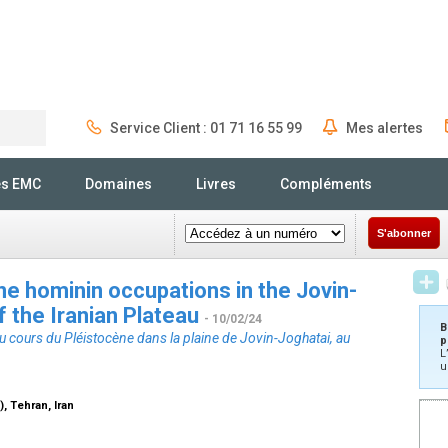
Service Client : 01 71 16 55 99
Mes alertes
Rechercher
és EMC
Domaines
Livres
Compléments
S'abonner
ne hominin occupations in the Jovin-
f the Iranian Plateau
- 10/02/24
B
cours du Pléistocène dans la plaine de Jovin-Joghatai, au
p
L
u
, Tehran, Iran