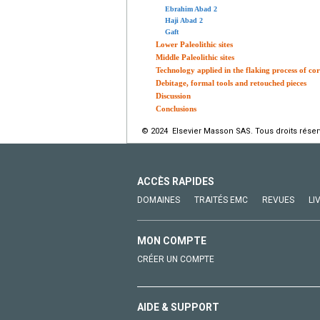
Ebrahim Abad 2
Haji Abad 2
Gaft
Lower Paleolithic sites
Middle Paleolithic sites
Technology applied in the flaking process of cor
Debitage, formal tools and retouched pieces
Discussion
Conclusions
© 2024 Elsevier Masson SAS. Tous droits réser
ACCÈS RAPIDES
DOMAINES
TRAITÉS EMC
REVUES
LI
MON COMPTE
CRÉER UN COMPTE
AIDE & SUPPORT