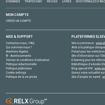
DOMAINES
TRAITÉS EMC
REVUES
LIVRES
NOS FORMULES D'AB
MON COMPTE
CRÉER UN COMPTE
AIDE & SUPPORT
PLATEFORMES ELSE
Contactez-nous / FAQ
Site e-commerce :
www.el
Qui sommes-nous ?
Aide à la pratique clinique
Mentions légales
Portail pour les institution
© - Avertissements
Site d'information sur l'E
Termes et conditions d'utilisation
E-learning pour les infirmi
Politique rédactionnelle
Bibliothèque d'e-books Els
Politique publicitaire
Blog special IFSI :
www.gen
Cookie settings
Suivez notre actualité sur
Politique de la vie privée
Site d'emploi en santé :
e