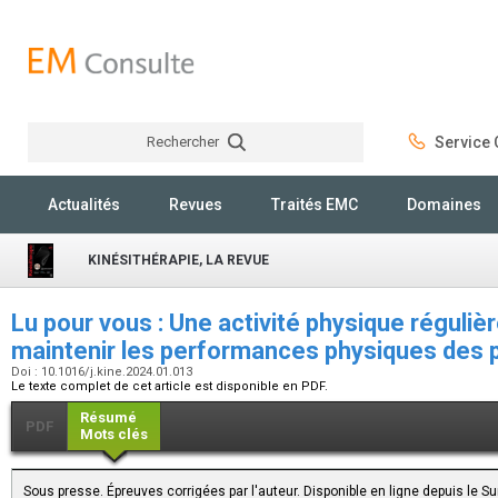
Rechercher
Service C
Rechercher
Actualités
Revues
Traités EMC
Domaines
KINÉSITHÉRAPIE, LA REVUE
Lu pour vous : Une activité physique réguliè
maintenir les performances physiques des
Doi : 10.1016/j.kine.2024.01.013
Le texte complet de cet article est disponible en PDF.
Résumé
PDF
Mots clés
Sous presse. Épreuves corrigées par l'auteur. Disponible en ligne depuis le 