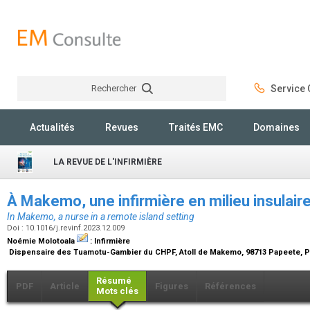
Rechercher
Service C
Rechercher
Actualités
Revues
Traités EMC
Domaines
LA REVUE DE L'INFIRMIÈRE
À Makemo, une infirmière en milieu insulair
In Makemo, a nurse in a remote island setting
Doi : 10.1016/j.revinf.2023.12.009
Noémie Molotoala
:
Infirmière
Dispensaire des Tuamotu-Gambier du CHPF, Atoll de Makemo, 98713 Papeete, P
Résumé
PDF
Article
Figures
Références
Mots clés