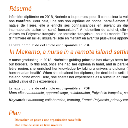
Résumé
Infirmière diplômée en 2018, Noémie a toujours eu pour fil conducteur la vol
nos frontières. Pour cela, une fois son diplôme en poche, parallèlement 
natale de l’Isère, elle a enrichi ses connaissances en suivant un dipl
internationale action en santé humanitaire”. À l’obtention de celui-ci, el
valises en Polynésie française, ce territoire français du bout du monde. El
d’infirmière en milieu insulaire isolé en mettant en avant la plus-value appor
Le texte complet de cet article est disponible en PDF.
In Makemo, a nurse in a remote island setti
A nurse graduating in 2018, Noémie’s guiding principle has always been her
our borders. To this end, once she had her diploma in hand, and in parallel
Isère region, she enriched her knowledge by taking a university diploma (DU
humanitarian health”. When she obtained her diploma, she decided to settle i
the end of the world. Here, she shares her experiences as a nurse in an isol
added value of this experience.
Le texte complet de cet article est disponible en PDF.
Mots clés :
autonomie, apprentissage, collaboration, Polynésie française, so
Keywords :
autonomy, collaboration, learning, French Polynesia, primary ca
Plan
Décrocher un poste : une organisation sans faille
Une offre de soins en trois niveaux