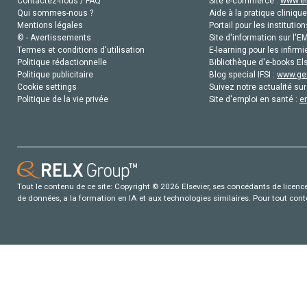
Contactez-nous / FAQ
Site e-commerce :
www.el
Qui sommes-nous ?
Aide à la pratique clinique
Mentions légales
Portail pour les institution
© - Avertissements
Site d'information sur l'E
Termes et conditions d'utilisation
E-learning pour les infirmi
Politique rédactionnelle
Bibliothèque d'e-books Els
Politique publicitaire
Blog special IFSI :
www.gen
Cookie settings
Suivez notre actualité sur
Politique de la vie privée
Site d'emploi en santé :
e
Tout le contenu de ce site: Copyright © 2026 Elsevier, ses concédants de licence e
de données, a la formation en IA et aux technologies similaires. Pour tout con