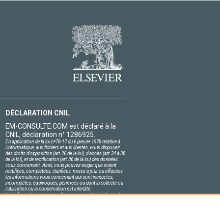
DÉCLARATION CNIL
EM-CONSULTE.COM est déclaré à la
CNIL, déclaration n° 1286925.
En application de la loi nº78-17 du 6 janvier 1978 relative à
l'informatique, aux fichiers et aux libertés, vous disposez
des droits d'opposition (art.26 de la loi), d'accès (art.34 à 38
de la loi), et de rectification (art.36 de la loi) des données
vous concernant. Ainsi, vous pouvez exiger que soient
rectifiées, complétées, clarifiées, mises à jour ou effacées
les informations vous concernant qui sont inexactes,
incomplètes, équivoques, périmées ou dont la collecte ou
l'utilisation ou la conservation est interdite.
Les informations personnelles concernant les visiteurs de
notre site, y compris leur identité, sont confidentielles.
Le responsable du site s'engage sur l'honneur à respecter
les conditions légales de confidentialité applicables en
France et à ne pas divulguer ces informations à des tiers.