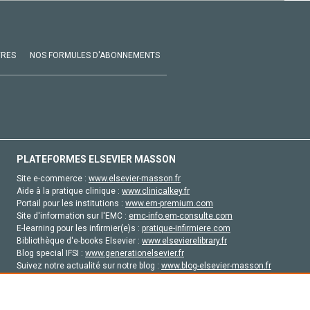
VRES
NOS FORMULES D'ABONNEMENTS
PLATEFORMES ELSEVIER MASSON
Site e-commerce :
www.elsevier-masson.fr
Aide à la pratique clinique :
www.clinicalkey.fr
Portail pour les institutions :
www.em-premium.com
Site d'information sur l'EMC :
emc-info.em-consulte.com
E-learning pour les infirmier(e)s :
pratique-infirmiere.com
Bibliothèque d'e-books Elsevier :
www.elsevierelibrary.fr
Blog special IFSI :
www.generationelsevier.fr
Suivez notre actualité sur notre blog :
www.blog-elsevier-masson.fr
Site d'emploi en santé :
emploisante.com