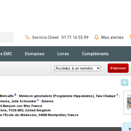
Service Client : 01 71 16 55 99
Mes alertes
Rechercher
és EMC
Domaines
Livres
Compléments
S'abonner
b
c
l Metcalfe
:
Médecin généraliste (Programme Hippokrates)
, Tara Chalaye
:
c
xterne
, Julie Schneider
:
Externe
650 Banyuls-sur-Mer, France
shire, YO26 6RG, United Kingdom
e l’École-de-Médecine, 34000 Montpellier, France
B