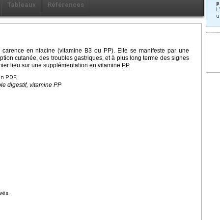
p
Tableaux
Références
L
u
e carence en niacine (vitamine B3 ou PP). Elle se manifeste par une
ption cutanée, des troubles gastriques, et à plus long terme des signes
ier lieu sur une supplémentation en vitamine PP.
en PDF.
le digestif, vitamine PP
vés.