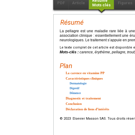
Résumé
PDF
Article
Figures
Mots clés
Résumé
La pellagre est une maladie rare liée à un
association clinique : essentiellement une éru
neurologiques. Le traitement s’appuie en prem
Le texte complet de cet article est disponible 
Mots-clés :
carence, érythème, pellagre, troub
Plan
La carence en vitamine PP
Caractéristiques cliniques
Dermatologie
Digestif
Démence
Diagnostic et traitement
Conclusion
Déclaration de liens d’intérêts
© 2023 Elsevier Masson SAS. Tous droits réser