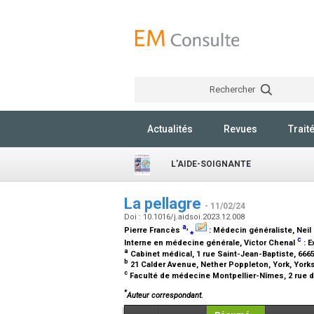
Rechercher
Actualités
Revues
Trait
L'AIDE-SOIGNANTE
La pellagre
- 11/02/24
Doi : 10.1016/j.aidsoi.2023.12.008
a
,
Pierre Francès
⁎
:
Médecin généraliste
, Nei
c
Interne en médecine générale
, Victor Chenal
:
E
a
Cabinet médical, 1 rue Saint-Jean-Baptiste, 66
b
21 Calder Avenue, Nether Poppleton, York, York
c
Faculté de médecine Montpellier-Nîmes, 2 rue d
*
Auteur correspondant.