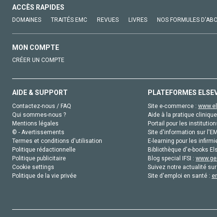
ACCÈS RAPIDES
DOMAINES
TRAITÉS EMC
REVUES
LIVRES
NOS FORMULES D'AB
MON COMPTE
CRÉER UN COMPTE
AIDE & SUPPORT
PLATEFORMES ELSE
Contactez-nous / FAQ
Site e-commerce :
www.el
Qui sommes-nous ?
Aide à la pratique clinique
Mentions légales
Portail pour les institution
© - Avertissements
Site d'information sur l'E
Termes et conditions d'utilisation
E-learning pour les infirmi
Politique rédactionnelle
Bibliothèque d'e-books Els
Politique publicitaire
Blog special IFSI :
www.gen
Cookie settings
Suivez notre actualité sur
Politique de la vie privée
Site d'emploi en santé :
e