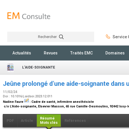
Rechercher
Service C
Rechercher
Actualités
Revues
Traités EMC
Domaines
L'AIDE-SOIGNANTE
Jeûne prolongé d’une aide-soignante dans 
11/02/24
Doi : 10.1016/j.aidsoi.2023.12.011
Nadine Faure
:
Cadre de santé, infirmière anesthésiste
c/o L’Aide-soignante, Elsevier Masson, 65 rue Camille-Desmoulins, 92442 Issy
Résumé
PDF
Article
Références
Mots clés