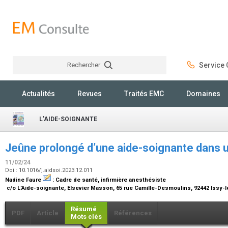
Rechercher
Service C
Rechercher
Actualités
Revues
Traités EMC
Domaines
L'AIDE-SOIGNANTE
Jeûne prolongé d’une aide-soignante dans 
11/02/24
Doi : 10.1016/j.aidsoi.2023.12.011
Nadine Faure
:
Cadre de santé, infirmière anesthésiste
c/o L’Aide-soignante, Elsevier Masson, 65 rue Camille-Desmoulins, 92442 Issy
Résumé
PDF
Article
Références
Mots clés