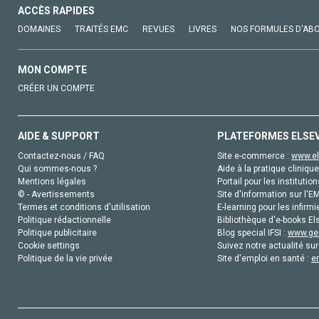
ACCÈS RAPIDES
DOMAINES
TRAITÉS EMC
REVUES
LIVRES
NOS FORMULES D'AB
MON COMPTE
CRÉER UN COMPTE
AIDE & SUPPORT
PLATEFORMES ELSE
Contactez-nous / FAQ
Site e-commerce :
www.el
Qui sommes-nous ?
Aide à la pratique clinique
Mentions légales
Portail pour les institution
© - Avertissements
Site d'information sur l'E
Termes et conditions d'utilisation
E-learning pour les infirmi
Politique rédactionnelle
Bibliothèque d'e-books Els
Politique publicitaire
Blog special IFSI :
www.gen
Cookie settings
Suivez notre actualité sur
Politique de la vie privée
Site d'emploi en santé :
e