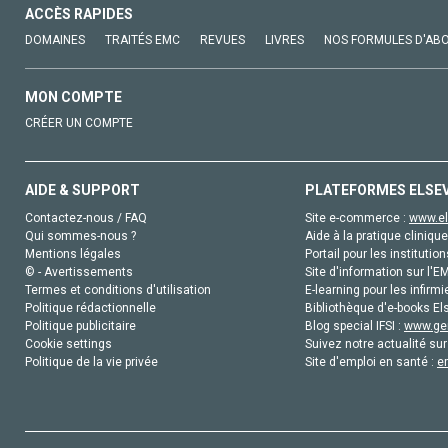
ACCÈS RAPIDES
DOMAINES
TRAITÉS EMC
REVUES
LIVRES
NOS FORMULES D'AB
MON COMPTE
CRÉER UN COMPTE
AIDE & SUPPORT
PLATEFORMES ELSE
Contactez-nous / FAQ
Site e-commerce :
www.el
Qui sommes-nous ?
Aide à la pratique clinique
Mentions légales
Portail pour les institution
© - Avertissements
Site d'information sur l'E
Termes et conditions d'utilisation
E-learning pour les infirmi
Politique rédactionnelle
Bibliothèque d'e-books Els
Politique publicitaire
Blog special IFSI :
www.gen
Cookie settings
Suivez notre actualité sur
Politique de la vie privée
Site d'emploi en santé :
e