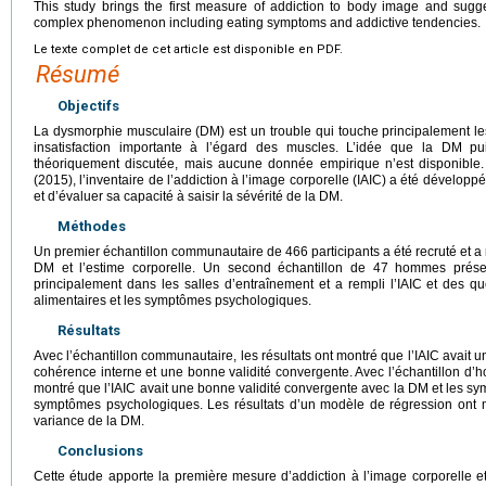
This study brings the first measure of addiction to body image and sug
complex phenomenon including eating symptoms and addictive tendencies.
Le texte complet de cet article est disponible en PDF.
Résumé
Objectifs
La dysmorphie musculaire (DM) est un trouble qui touche principalement l
insatisfaction importante à l’égard des muscles. L’idée que la DM pu
théoriquement discutée, mais aucune donnée empirique n’est disponible.
(2015), l’inventaire de l’addiction à l’image corporelle (IAIC) a été développé
et d’évaluer sa capacité à saisir la sévérité de la DM.
Méthodes
Un premier échantillon communautaire de 466 participants a été recruté et a r
DM et l’estime corporelle. Un second échantillon de 47 hommes prés
principalement dans les salles d’entraînement et a rempli l’IAIC et des 
alimentaires et les symptômes psychologiques.
Résultats
Avec l’échantillon communautaire, les résultats ont montré que l’IAIC avait un
cohérence interne et une bonne validité convergente. Avec l’échantillon d’
montré que l’IAIC avait une bonne validité convergente avec la DM et les s
symptômes psychologiques. Les résultats d’un modèle de régression ont m
variance de la DM.
Conclusions
Cette étude apporte la première mesure d’addiction à l’image corporelle 