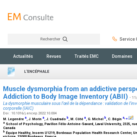
Rechercher
Service C
Rechercher
Actualités
Revues
Traités EMC
Domaines
L'ENCÉPHALE
Muscle dysmorphia from an addictive perspec
Addiction to Body Image Inventory (ABII)
- 11
La dysmorphie musculaire sous l’œil de la dépendance : validation de l’inv
corporelle (IAIC)
Doi : 10.1016/j.encep.2022.10.004
a
a
b
a
b
a
,
⁎
M. Legendre
, J. Morin
, J. Cuadrado
, M. Côté
, G. Michel
, C. Bégin
a
School of Psychology, Pavillon Félix-Antoine-Savard, Laval University, 2325, r
Canada
b
Équipe Healthy, Inserm U1219, Bordeaux Population Health Research Center, Uni
victoire, 33000 Bordeaux, France