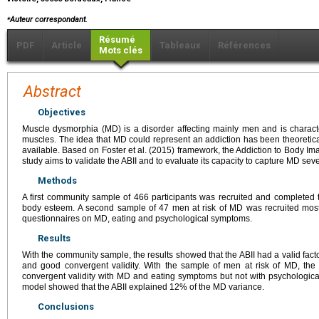
⁎
Auteur correspondant.
Résumé
PDF
Article
Tableaux
Références
Mots clés
Abstract
Objectives
Muscle dysmorphia (MD) is a disorder affecting mainly men and is character
muscles. The idea that MD could represent an addiction has been theoretica
available. Based on Foster et al. (2015) framework, the Addiction to Body Im
study aims to validate the ABII and to evaluate its capacity to capture MD sever
Methods
A first community sample of 466 participants was recruited and completed
body esteem. A second sample of 47 men at risk of MD was recruited mos
questionnaires on MD, eating and psychological symptoms.
Results
With the community sample, the results showed that the ABII had a valid factor
and good convergent validity. With the sample of men at risk of MD, the
convergent validity with MD and eating symptoms but not with psychologica
model showed that the ABII explained 12% of the MD variance.
Conclusions