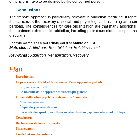
dimensions have to be defined by the concerned person.
Conclusions
The “rehab” approach is particularly relevant in addiction medicine. It rep
that conceives the recovery of social and physiological functioning as a co
persons. The consequences for care organization are that many additional 
the treatment schemes for addiction, including peer counselors, occupational 
dieticians.
Le texte complet de cet article est disponible en PDF.
Mots clés :
Addictions, Réhabilitation, Rétablissement
Keywords :
Addiction, Rehabilitation, Recovery
Plan
Introduction
Le processus addictif et la nécessité d’une approche globale
Le processus addictif
La nécessité d’une approche thérapeutique globale
La réhabilitation psychosociale en santé mentale
Principes généraux
Étapes du processus de soin
Les outils thérapeutiques utilisés en réhabilitation psychosociale en addictologie
Conclusion
Déclaration de liens d’intérêts
Financement
Contribution des auteurs