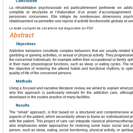
Conclusion
La réhabilitation psychosociale est particulièrement pertinente en addic
complète et structurée et l’élaboration d’un projet d’accompagnement 
personnes concernées. Elle intègre de nombreuses dimensions psycho
rétablissement va permettre une reprise d’activité fonctionnelle globale et une
Le texte complet de cet article est disponible en PDF.
Abstract
Objectives
Addictive behaviors constitute complex behaviors that are usually related 
gambling or gaming activities, or sexual or physical activity. They progressivel
the concerned individuals, for example within their occupational or family spher
in their main physiological functions, such as sleep or eating cycles. The r
the objective of restoring the altered habits and functional rhythms, to op
quality of life of the concerned persons.
Methods
Using a focused and narrative literature review, we aimed to explain what psy
why this approach is particularly relevant for the addiction care, althoug
developed in the routine practice of many facilities.
Results
The “rehab” approach, is first based on a structured and comprehensive as
aspects of the patient, which secondarily allows to frame an individualized proj
with the patient. This project of care can integrate classical pharmacotherap
also emphasizes wider approaches for restoring some basic social and ph
person, such as sleep, eating, social functioning, physical activity, or spiritu