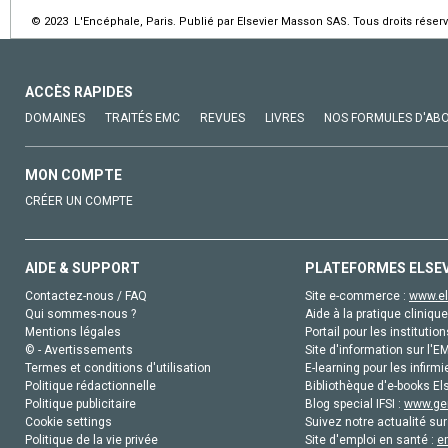
© 2023 L'Encéphale, Paris. Publié par Elsevier Masson SAS. Tous droits réserv
ACCÈS RAPIDES
DOMAINES
TRAITÉS EMC
REVUES
LIVRES
NOS FORMULES D'AB
MON COMPTE
CRÉER UN COMPTE
AIDE & SUPPORT
PLATEFORMES ELSE
Contactez-nous / FAQ
Site e-commerce :
www.el
Qui sommes-nous ?
Aide à la pratique clinique
Mentions légales
Portail pour les institution
© - Avertissements
Site d'information sur l'E
Termes et conditions d'utilisation
E-learning pour les infirmi
Politique rédactionnelle
Bibliothèque d'e-books Els
Politique publicitaire
Blog special IFSI :
www.gen
Cookie settings
Suivez notre actualité sur
Politique de la vie privée
Site d'emploi en santé :
e