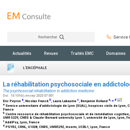
Rechercher
Service C
Rechercher
Actualités
Revues
Traités EMC
Domaines
L'ENCÉPHALE
La réhabilitation psychosociale en addictol
The psychosocial rehabilitation in addiction medicine
Doi : 10.1016/j.encep.2023.07.001
a
b
c
a
,
⁎
,
d
Eric Peyron
, Nicolas Franck
, Laura Labaume
, Benjamin Rolland
a
Service universitaire d’addictologie de Lyon (SUAL), hospices civils de Lyon, CH
France
b
Centre ressource de réhabilitation psychosociale et de remédiation cognitive, p
UMR 5229, CNRS & Claude-Bernard university Lyon 1, université de Lyon, Lyon, F
c
AddiPsy, Lyon, France
d
PSYR2, CRNL, U1028, CNRS, UMR5292, Inserm, UCBL1, Lyon, France