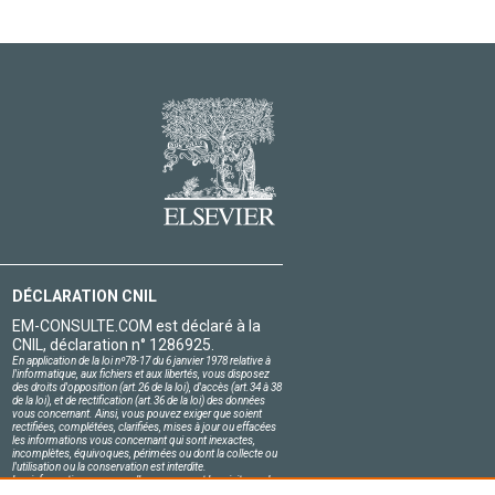
DÉCLARATION CNIL
EM-CONSULTE.COM est déclaré à la
CNIL, déclaration n° 1286925.
En application de la loi nº78-17 du 6 janvier 1978 relative à
l'informatique, aux fichiers et aux libertés, vous disposez
des droits d'opposition (art.26 de la loi), d'accès (art.34 à 38
de la loi), et de rectification (art.36 de la loi) des données
vous concernant. Ainsi, vous pouvez exiger que soient
rectifiées, complétées, clarifiées, mises à jour ou effacées
les informations vous concernant qui sont inexactes,
incomplètes, équivoques, périmées ou dont la collecte ou
l'utilisation ou la conservation est interdite.
Les informations personnelles concernant les visiteurs de
notre site, y compris leur identité, sont confidentielles.