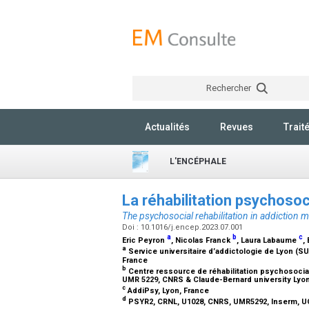
Rechercher
Actualités
Revues
Trait
L'ENCÉPHALE
La réhabilitation psychosoc
The psychosocial rehabilitation in addiction 
Doi : 10.1016/j.encep.2023.07.001
a
b
c
Eric Peyron
, Nicolas Franck
, Laura Labaume
,
a
Service universitaire d’addictologie de Lyon (SUA
France
b
Centre ressource de réhabilitation psychosociale
UMR 5229, CNRS & Claude-Bernard university Lyon 
c
AddiPsy, Lyon, France
d
PSYR2, CRNL, U1028, CNRS, UMR5292, Inserm, U