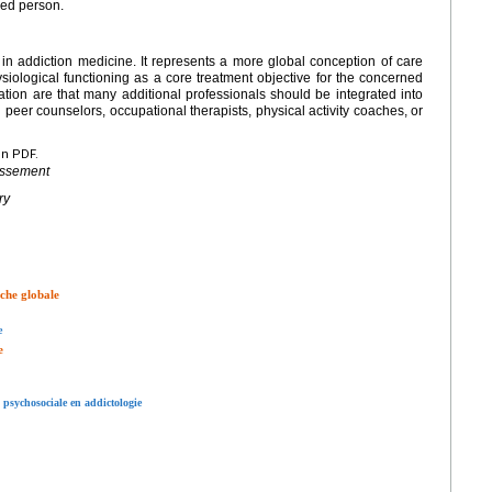
ned person.
 in addiction medicine. It represents a more global conception of care
siological functioning as a core treatment objective for the concerned
ion are that many additional professionals should be integrated into
 peer counselors, occupational therapists, physical activity coaches, or
en PDF.
lissement
ry
oche globale
e
e
n psychosociale en addictologie