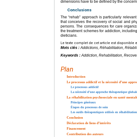
dimensions have to be defined by the concer
Conclusions
The “rehab” approach is particularly relevant
that conceives the recovery of social and phy
persons. The consequences for care organizat
the treatment schemes for addiction, including
dieticians.
Le texte complet de cet article est disponible 
Mots clés :
Addictions, Réhabilitation, Rétab
Keywords :
Addiction, Rehabilitation, Recove
Plan
Introduction
Le processus addictif et la nécessité d’une appr
Le processus addictif
La nécessité d’une approche thérapeutique global
La réhabilitation psychosociale en santé mental
Principes généraux
Étapes du processus de soin
Les outils thérapeutiques utilisés en réhabilitatio
Conclusion
Déclaration de liens d’intérêts
Financement
Contribution des auteurs