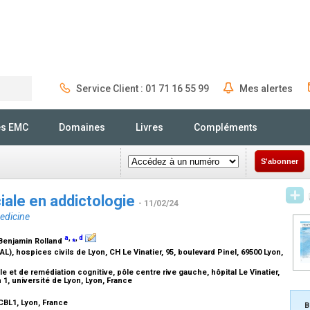
Service Client : 01 71 16 55 99
Mes alertes
Rechercher
és EMC
Domaines
Livres
Compléments
S'abonner
iale en addictologie
- 11/02/24
medicine
a
,
⁎
,
d
 Benjamin Rolland
L), hospices civils de Lyon, CH Le Vinatier, 95, boulevard Pinel, 69500 Lyon,
 et de remédiation cognitive, pôle centre rive gauche, hôpital Le Vinatier,
1, université de Lyon, Lyon, France
CBL1, Lyon, France
B