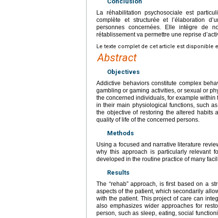
Conclusion
La réhabilitation psychosociale est particu
complète et structurée et l’élaboration d
personnes concernées. Elle intègre de n
rétablissement va permettre une reprise d’activ
Le texte complet de cet article est disponible 
Abstract
Objectives
Addictive behaviors constitute complex behav
gambling or gaming activities, or sexual or phys
the concerned individuals, for example within th
in their main physiological functions, such as
the objective of restoring the altered habits
quality of life of the concerned persons.
Methods
Using a focused and narrative literature revie
why this approach is particularly relevant f
developed in the routine practice of many facili
Results
The “rehab” approach, is first based on a st
aspects of the patient, which secondarily allows
with the patient. This project of care can int
also emphasizes wider approaches for resto
person, such as sleep, eating, social functionin