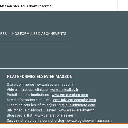
 Masson SAS. Tous droits réservés.
VRES
NOS FORMULES D'ABONNEMENTS
PLATEFORMES ELSEVIER MASSON
Site e-commerce :
www.elsevier-masson.fr
Aide à la pratique clinique :
www.clinicalkey.fr
Portail pour les institutions :
www.em-premium.com
Site d'information sur l'EMC :
emc-info.em-consulte.com
E-learning pour les infirmier(e)s :
pratique-infirmiere.com
Bibliothèque d'e-books Elsevier :
www.elsevierelibrary.fr
Blog special IFSI :
www.generationelsevier.fr
Suivez notre actualité sur notre blog :
www.blog-elsevier-masson.fr
Site d'emploi en santé :
emploisante.com