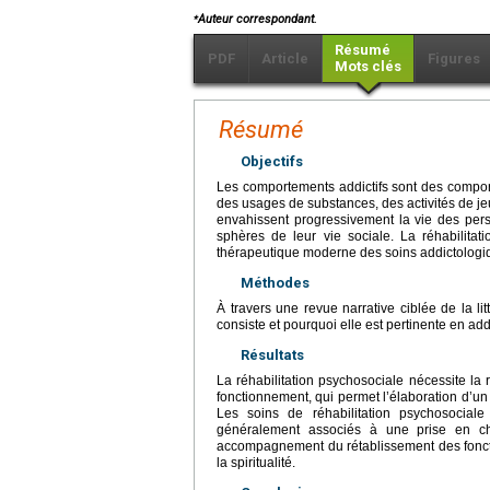
⁎
Auteur correspondant.
Résumé
PDF
Article
Figures
Mots clés
Résumé
Objectifs
Les comportements addictifs sont des comport
des usages de substances, des activités de j
envahissent progressivement la vie des per
sphères de leur vie sociale. La réhabilitati
thérapeutique moderne des soins addictologi
Méthodes
À travers une revue narrative ciblée de la litté
consiste et pourquoi elle est pertinente en add
Résultats
La réhabilitation psychosociale nécessite la r
fonctionnement, qui permet l’élaboration d’un
Les soins de réhabilitation psychosociale 
généralement associés à une prise en ch
accompagnement du rétablissement des fonctio
la spiritualité.