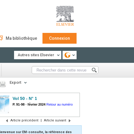
Ma bibliothèque
Connexion
Autres sites Elsevier
Export
Vol 50 - N° 1
P. 91-98
-
février 2024
Retour au numéro
Article précédent
|
Article suivant
ienvenue sur EM-consulte, la référence des