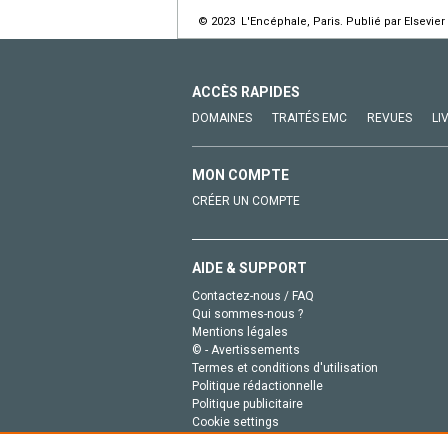
© 2023 L'Encéphale, Paris. Publié par Elsevier
ACCÈS RAPIDES
DOMAINES
TRAITÉS EMC
REVUES
LI
MON COMPTE
CRÉER UN COMPTE
AIDE & SUPPORT
Contactez-nous / FAQ
Qui sommes-nous ?
Mentions légales
© - Avertissements
Termes et conditions d'utilisation
Politique rédactionnelle
Politique publicitaire
Cookie settings
Politique de la vie privée