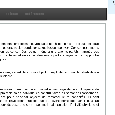
p
L
u
Tableaux
Références
ements complexes, souvent rattachés à des plaisirs sociaux, tels que
eu, ou encore des conduites sexuelles ou sportives. Ces comportements
sonnes concernées, ce qui mène à une atteinte parfois marquée des
on de telles atteintes fait désormais partie intégrante de l’approche
ques.
rature, cet article a pour objectif d’expliciter en quoi la réhabilitation
ictologie.
éalisation d’un inventaire complet et très large de l’état clinique et du
 projet de soins individuel co-construit avec les personnes concernées.
ont pour principal objectif de renforcer leurs capacités. Ils sont
arge psychopharmacologique et psychothérapique, ainsi qu’à un
ns de base que sont le sommeil, l’alimentation, l’activité physique et