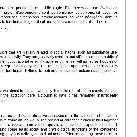
lièrement pertinente en addictologie. Elle nécessite une évaluation
’un projet d’accompagnement personnalisé et co-construit avec les
ombreuses dimensions psychosociales souvent négligées, dont le
ité fonctionnelle globale et une optimisation de la qualité de vie.
en PDF.
iors that are usually related to social habits, such as substance use,
ical activity. They progressively overrun and stifle the routine habits of
eir occupational or family spheres of life, as well as in their hobbies or
 sleep or eating cycles. The rehabilitation approach of care integrates
 and functional rhythms, to optimize the clinical outcomes and improve
w, we aimed to explain what psychosocial rehabilitation consists in, and
or the addiction care, although to date it has remained insufficiently
ties.
ructured and comprehensive assessment of the clinical and functional
 to frame an individualized project of care that is closely built together
egrate classical pharmacotherapeutic and psychotherapeutic tools, but it
ring some basic social and physiological functions of the concerned
g, physical activity, or spiritual needs. Priorities among these different