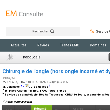
Rechercher
Service C
Rechercher
Actualités
Revues
Traités EMC
Domaines
PODOLOGIE
Chirurgie de l'ongle (hors ongle incarné et 
13/02/24
[27-070-A-55] - Doi : 10.1016/S0292-062X(23)46291-5
a
,
⁎
b
M. Delaplace
, C. Le Helloco
a
15, place Gaston Paillhou, 37000 Tours, France
b
Service de dermatologie, Hôpital Trousseau, CHRU de Tours, avenue de la Rép
Auteur correspondant.
Résumé
Arbres