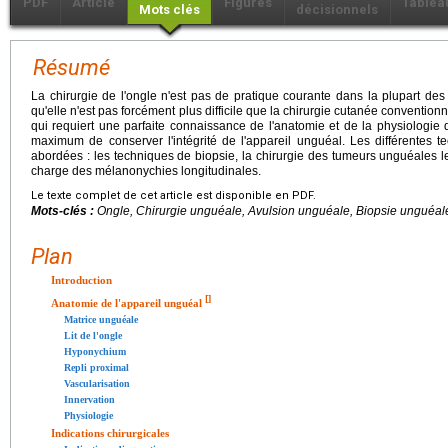
PDF
Article
Figures
Tablea
Mots clés
décisionnels
Résumé
La chirurgie de l'ongle n'est pas de pratique courante dans la plupart des
qu'elle n'est pas forcément plus difficile que la chirurgie cutanée convention
qui requiert une parfaite connaissance de l'anatomie et de la physiologie 
maximum de conserver l'intégrité de l'appareil unguéal. Les différentes te
abordées : les techniques de biopsie, la chirurgie des tumeurs unguéales le
charge des mélanonychies longitudinales.
Le texte complet de cet article est disponible en PDF.
Mots-clés :
Ongle, Chirurgie unguéale, Avulsion unguéale, Biopsie unguéale
Plan
Introduction
[
]
Anatomie de l'appareil unguéal
Matrice unguéale
Lit de l'ongle
Hyponychium
Repli proximal
Vascularisation
Innervation
Physiologie
Indications chirurgicales