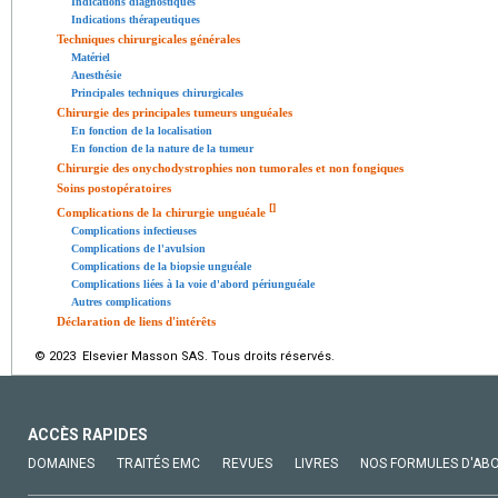
Indications diagnostiques
Indications thérapeutiques
Techniques chirurgicales générales
Matériel
Anesthésie
Principales techniques chirurgicales
Chirurgie des principales tumeurs unguéales
En fonction de la localisation
En fonction de la nature de la tumeur
Chirurgie des onychodystrophies non tumorales et non fongiques
Soins postopératoires
[
]
Complications de la chirurgie unguéale
Complications infectieuses
Complications de l'avulsion
Complications de la biopsie unguéale
Complications liées à la voie d'abord périunguéale
Autres complications
Déclaration de liens d'intérêts
© 2023 Elsevier Masson SAS. Tous droits réservés.
ACCÈS RAPIDES
DOMAINES
TRAITÉS EMC
REVUES
LIVRES
NOS FORMULES D'AB