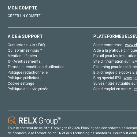
MON COMPTE
CRÉER UN COMPTE
AIDE & SUPPORT
PLATEFORMES ELSE
Contactez-nous / FAQ
Site e-commerce :
www.el
Qui sommes-nous ?
Aide à la pratique clinique
Mentions légales
Portail pour les institution
© - Avertissements
Site d'information sur l'E
Termes et conditions d'utilisation
E-learning pour les infirmi
Politique rédactionnelle
Bibliothèque d'e-books Els
Politique publicitaire
Blog special IFSI :
www.gen
Cookie settings
Suivez notre actualité sur
Politique de la vie privée
Site d'emploi en santé :
e
Tout le contenu de ce site: Copyright © 2026 Elsevier, ses concédants de licence e
de données, a la formation en IA et aux technologies similaires. Pour tout con