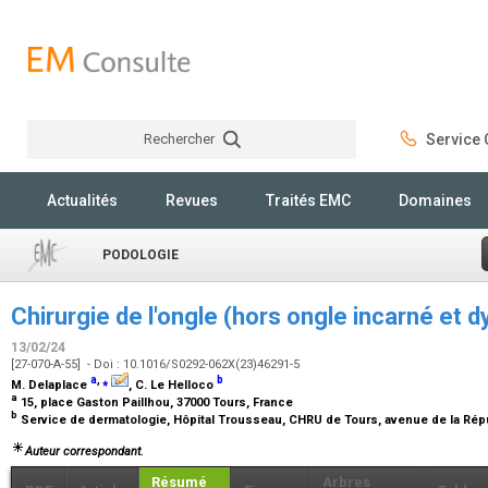
Rechercher
Service C
Rechercher
Actualités
Revues
Traités EMC
Domaines
PODOLOGIE
Chirurgie de l'ongle (hors ongle incarné et 
13/02/24
[27-070-A-55] - Doi : 10.1016/S0292-062X(23)46291-5
a
,
⁎
b
M. Delaplace
, C. Le Helloco
a
15, place Gaston Paillhou, 37000 Tours, France
b
Service de dermatologie, Hôpital Trousseau, CHRU de Tours, avenue de la Rép
Auteur correspondant.
Résumé
Arbres