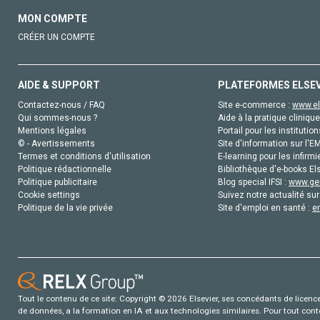
MON COMPTE
CRÉER UN COMPTE
AIDE & SUPPORT
PLATEFORMES ELSE
Contactez-nous / FAQ
Site e-commerce :
www.el
Qui sommes-nous ?
Aide à la pratique clinique
Mentions légales
Portail pour les institution
© - Avertissements
Site d'information sur l'E
Termes et conditions d'utilisation
E-learning pour les infirmi
Politique rédactionnelle
Bibliothèque d'e-books Els
Politique publicitaire
Blog special IFSI :
www.gen
Cookie settings
Suivez notre actualité sur
Politique de la vie privée
Site d'emploi en santé :
e
Tout le contenu de ce site: Copyright © 2026 Elsevier, ses concédants de licence e
de données, a la formation en IA et aux technologies similaires. Pour tout con