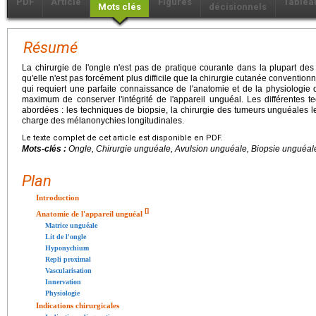
PDF
Article
Figures
Tablea
Mots clés
décisionnels
Résumé
La chirurgie de l'ongle n'est pas de pratique courante dans la plupart des
qu'elle n'est pas forcément plus difficile que la chirurgie cutanée convention
qui requiert une parfaite connaissance de l'anatomie et de la physiologie 
maximum de conserver l'intégrité de l'appareil unguéal. Les différentes te
abordées : les techniques de biopsie, la chirurgie des tumeurs unguéales le
charge des mélanonychies longitudinales.
Le texte complet de cet article est disponible en PDF.
Mots-clés :
Ongle, Chirurgie unguéale, Avulsion unguéale, Biopsie unguéale
Plan
Introduction
[
]
Anatomie de l'appareil unguéal
Matrice unguéale
Lit de l'ongle
Hyponychium
Repli proximal
Vascularisation
Innervation
Physiologie
Indications chirurgicales