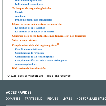
Indications diagnostiques
Indications thérapeutiques
Techniques chirurgicales générales
Matériel
Anesthésie
Principales techniques chirurgicales
Chirurgie des principales tumeurs unguéales
En fonction de la localisation
En fonction de la nature de la tumeur
Chirurgie des onychodystrophies non tumorales et non fongiques
Soins postopératoires
[
]
Complications de la chirurgie unguéale
Complications infectieuses
Complications de l'avulsion
Complications de la biopsie unguéale
Complications liées à la voie d'abord périunguéale
Autres complications
Déclaration de liens d'intérêts
© 2023 Elsevier Masson SAS. Tous droits réservés.
ACCÈS RAPIDES
DOMAINES
TRAITÉS EMC
REVUES
LIVRES
NOS FORMULES D'AB