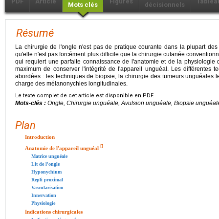
PDF
Article
Figures
Tablea
Mots clés
décisionnels
Résumé
La chirurgie de l'ongle n'est pas de pratique courante dans la plupart des
qu'elle n'est pas forcément plus difficile que la chirurgie cutanée convention
qui requiert une parfaite connaissance de l'anatomie et de la physiologie 
maximum de conserver l'intégrité de l'appareil unguéal. Les différentes te
abordées : les techniques de biopsie, la chirurgie des tumeurs unguéales le
charge des mélanonychies longitudinales.
Le texte complet de cet article est disponible en PDF.
Mots-clés :
Ongle, Chirurgie unguéale, Avulsion unguéale, Biopsie unguéale
Plan
Introduction
[
]
Anatomie de l'appareil unguéal
Matrice unguéale
Lit de l'ongle
Hyponychium
Repli proximal
Vascularisation
Innervation
Physiologie
Indications chirurgicales