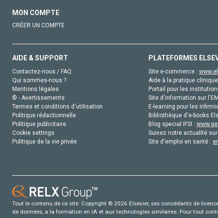
MON COMPTE
CRÉER UN COMPTE
AIDE & SUPPORT
PLATEFORMES ELSE
Contactez-nous / FAQ
Site e-commerce :
www.el
Qui sommes-nous ?
Aide à la pratique clinique
Mentions légales
Portail pour les institution
© - Avertissements
Site d'information sur l'E
Termes et conditions d'utilisation
E-learning pour les infirmi
Politique rédactionnelle
Bibliothèque d'e-books Els
Politique publicitaire
Blog special IFSI :
www.gen
Cookie settings
Suivez notre actualité sur
Politique de la vie privée
Site d'emploi en santé :
e
Tout le contenu de ce site: Copyright © 2026 Elsevier, ses concédants de licence e
de données, a la formation en IA et aux technologies similaires. Pour tout con