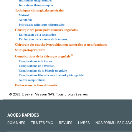
Indications diagnostiques
Indications thérapeutiques
Techniques chirurgicales générales
Matériel
Anesthésie
Principales techniques chirurgicales
Chirurgie des principales tumeurs unguéales
En fonction de la localisation
En fonction de la nature de la tumeur
Chirurgie des onychodystrophies non tumorales et non fongiques
Soins postopératoires
[
]
Complications de la chirurgie unguéale
Complications infectieuses
Complications de l'avulsion
Complications de la biopsie unguéale
Complications liées à la voie d'abord périunguéale
Autres complications
Déclaration de liens d'intérêts
© 2023 Elsevier Masson SAS. Tous droits réservés.
ACCÈS RAPIDES
DOMAINES
TRAITÉS EMC
REVUES
LIVRES
NOS FORMULES D'AB