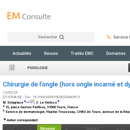
Rechercher
Service C
Rechercher
Actualités
Revues
Traités EMC
Domaines
PODOLOGIE
Chirurgie de l'ongle (hors ongle incarné et 
13/02/24
[27-070-A-55] - Doi : 10.1016/S0292-062X(23)46291-5
a
,
⁎
b
M. Delaplace
, C. Le Helloco
a
15, place Gaston Paillhou, 37000 Tours, France
b
Service de dermatologie, Hôpital Trousseau, CHRU de Tours, avenue de la Rép
Auteur correspondant.
Résumé
Arbres