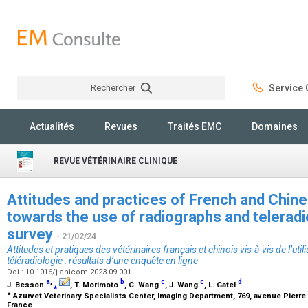
Rechercher
Service C
Rechercher
Actualités
Revues
Traités EMC
Domaines
REVUE VÉTÉRINAIRE CLINIQUE
Attitudes and practices of French and Chine
towards the use of radiographs and teleradi
survey
- 21/02/24
Attitudes et pratiques des vétérinaires français et chinois vis-à-vis de l’uti
téléradiologie : résultats d’une enquête en ligne
Doi : 10.1016/j.anicom.2023.09.001
a
,
b
c
c
d
J. Besson
⁎
, T. Morimoto
, C. Wang
, J. Wang
, L. Gatel
a
Azurvet Veterinary Specialists Center, Imaging Department, 769, avenue Pierre 
France