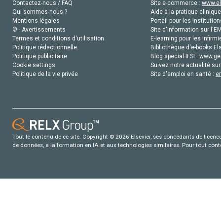
Contactez-nous / FAQ
Site e-commerce :
www.el
Qui sommes-nous ?
Aide à la pratique clinique
Mentions légales
Portail pour les institution
© - Avertissements
Site d'information sur l'E
Termes et conditions d'utilisation
E-learning pour les infirmi
Politique rédactionnelle
Bibliothèque d'e-books Els
Politique publicitaire
Blog special IFSI :
www.gen
Cookie settings
Suivez notre actualité sur
Politique de la vie privée
Site d'emploi en santé :
e
Tout le contenu de ce site: Copyright © 2026 Elsevier, ses concédants de licence e
de données, a la formation en IA et aux technologies similaires. Pour tout con