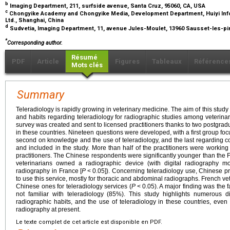
b
Imaging Department, 211, surfside avenue, Santa Cruz, 95060, CA, USA
c
Chongyike Academy and Chongyike Media, Development Department, Huiyi Info
Ltd., Shanghai, China
d
Sudvetia, Imaging Department, 11, avenue Jules-Moulet, 13960 Sausset-les-pi
*
Corresponding author.
Résumé
PDF
Article
Figures
Tableaux
Référence
Mots clés
Summary
Teleradiology is rapidly growing in veterinary medicine. The aim of this study
and habits regarding teleradiology for radiographic studies among veterin
survey was created and sent to licensed practitioners thanks to two postgrad
in these countries. Nineteen questions were developed, with a first group fo
second on knowledge and the use of teleradiology, and the last regarding cos
and included in the study. More than half of the practitioners were working 
practitioners. The Chinese respondents were significantly younger than the 
veterinarians owned a radiographic device (with digital radiography 
radiography in France [
P
<
0.05]). Concerning teleradiology use, Chinese pra
to use this service, mostly for thoracic and abdominal radiographs. French ve
Chinese ones for teleradiology services (
P
<
0.05). A major finding was the
not familiar with teleradiology (85%). This study highlights numerous di
radiographic habits, and the use of teleradiology in these countries, even i
radiography at present.
Le texte complet de cet article est disponible en PDF.