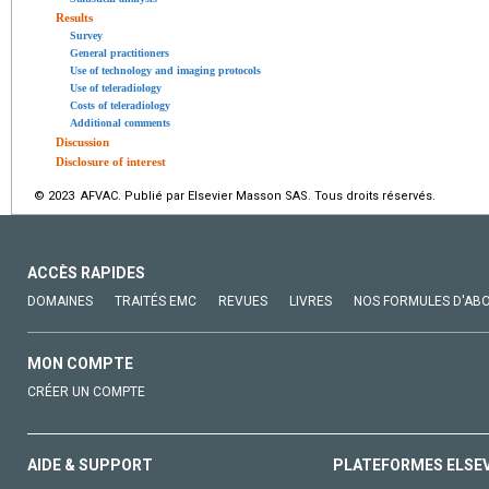
Results
Survey
General practitioners
Use of technology and imaging protocols
Use of teleradiology
Costs of teleradiology
Additional comments
Discussion
Disclosure of interest
© 2023 AFVAC. Publié par Elsevier Masson SAS. Tous droits réservés.
ACCÈS RAPIDES
DOMAINES
TRAITÉS EMC
REVUES
LIVRES
NOS FORMULES D'AB
MON COMPTE
CRÉER UN COMPTE
AIDE & SUPPORT
PLATEFORMES ELSE