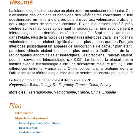
Résumé
La téléradiologie est un service en plein essor en médecine vétérinaire. Cet
d’ensemble des opinions et habitudes des vétérinaires concernant la tél
questionnaire en ligne a été créé, puis envoyé aux vétérinaires praticien
deux organismes de formation continue. Dix-neuf questions ont été pré
centrée sur les habitudes concernant la radiographie, une seconde centrée 
téléradiologie et une dernière centrée sur les coûts. Sept cent soixante-sept 
dans l’étude. Plus de la moitié des vétérinaires interrogés travaillaient dans 
vétérinaires chinois étaient significativement plus jeunes que les Français
interrogés possédaient un appareil de radiographie (le capteur plan étant
praticiens chinois étaient beaucoup plus enclins à l’utilisation de la t
radiographies abdominales et thoraciques. Les praticiens Français étaien
pour un service de téléradiologie (
p
<
0,05). Le fait que la plupart des vé
familier avec la téléradiologie a été une découverte majeure (85 %). Cet
différences entre la France et la Chine concernant la pratique général
l’utilisation de la téléradiologie, bien que ce service soit encore peu appliq
Le texte complet de cet article est disponible en PDF.
Keywords :
Teleradiology, Radiography, France, China, Survey
Mots clés :
Téléradiologie, Radiographie, France, Chine, Enquête
Plan
Introduction
Materials and methods
General practitioners’ enrolment
Data collection
Statistical analysis