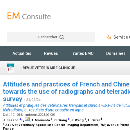
Rechercher
Service C
Rechercher
Actualités
Revues
Traités EMC
Domaines
REVUE VÉTÉRINAIRE CLINIQUE
Attitudes and practices of French and Chine
towards the use of radiographs and teleradi
survey
- 21/02/24
Attitudes et pratiques des vétérinaires français et chinois vis-à-vis de l’uti
téléradiologie : résultats d’une enquête en ligne
Doi : 10.1016/j.anicom.2023.09.001
a
,
b
c
c
d
J. Besson
⁎
, T. Morimoto
, C. Wang
, J. Wang
, L. Gatel
a
Azurvet Veterinary Specialists Center, Imaging Department, 769, avenue Pierre 
France