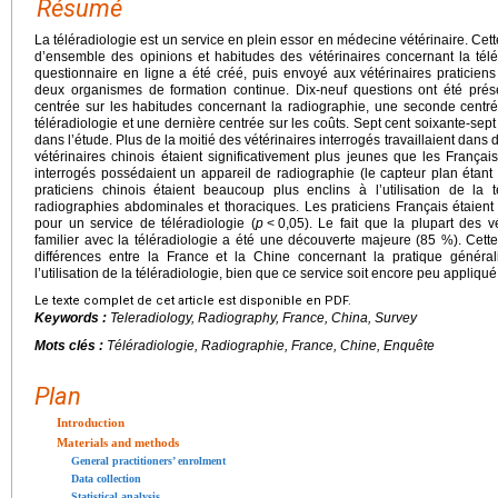
Résumé
La téléradiologie est un service en plein essor en médecine vétérinaire. Cet
d’ensemble des opinions et habitudes des vétérinaires concernant la tél
questionnaire en ligne a été créé, puis envoyé aux vétérinaires praticien
deux organismes de formation continue. Dix-neuf questions ont été pré
centrée sur les habitudes concernant la radiographie, une seconde centrée 
téléradiologie et une dernière centrée sur les coûts. Sept cent soixante-sept 
dans l’étude. Plus de la moitié des vétérinaires interrogés travaillaient dans 
vétérinaires chinois étaient significativement plus jeunes que les Français
interrogés possédaient un appareil de radiographie (le capteur plan étant
praticiens chinois étaient beaucoup plus enclins à l’utilisation de la t
radiographies abdominales et thoraciques. Les praticiens Français étaien
pour un service de téléradiologie (
p
<
0,05). Le fait que la plupart des vé
familier avec la téléradiologie a été une découverte majeure (85 %). Cet
différences entre la France et la Chine concernant la pratique général
l’utilisation de la téléradiologie, bien que ce service soit encore peu appliq
Le texte complet de cet article est disponible en PDF.
Keywords :
Teleradiology, Radiography, France, China, Survey
Mots clés :
Téléradiologie, Radiographie, France, Chine, Enquête
Plan
Introduction
Materials and methods
General practitioners’ enrolment
Data collection
Statistical analysis