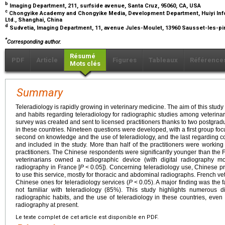
b
Imaging Department, 211, surfside avenue, Santa Cruz, 95060, CA, USA
c
Chongyike Academy and Chongyike Media, Development Department, Huiyi Info
Ltd., Shanghai, China
d
Sudvetia, Imaging Department, 11, avenue Jules-Moulet, 13960 Sausset-les-pi
*
Corresponding author.
Résumé
PDF
Article
Figures
Tableaux
Référence
Mots clés
Summary
Teleradiology is rapidly growing in veterinary medicine. The aim of this study
and habits regarding teleradiology for radiographic studies among veterin
survey was created and sent to licensed practitioners thanks to two postgrad
in these countries. Nineteen questions were developed, with a first group fo
second on knowledge and the use of teleradiology, and the last regarding cos
and included in the study. More than half of the practitioners were working 
practitioners. The Chinese respondents were significantly younger than the 
veterinarians owned a radiographic device (with digital radiography 
radiography in France [
P
<
0.05]). Concerning teleradiology use, Chinese pra
to use this service, mostly for thoracic and abdominal radiographs. French ve
Chinese ones for teleradiology services (
P
<
0.05). A major finding was the
not familiar with teleradiology (85%). This study highlights numerous di
radiographic habits, and the use of teleradiology in these countries, even i
radiography at present.
Le texte complet de cet article est disponible en PDF.