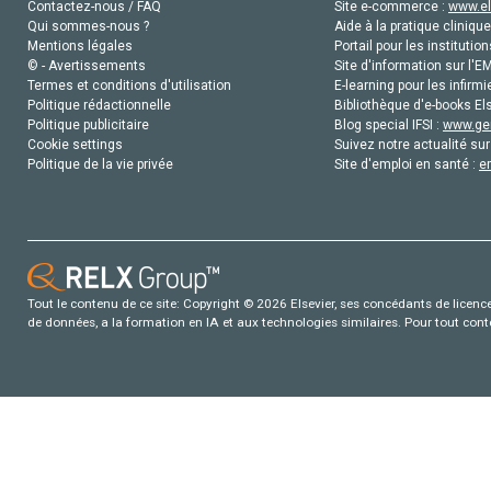
Contactez-nous / FAQ
Site e-commerce :
www.el
Qui sommes-nous ?
Aide à la pratique clinique
Mentions légales
Portail pour les institution
© - Avertissements
Site d'information sur l'E
Termes et conditions d'utilisation
E-learning pour les infirmi
Politique rédactionnelle
Bibliothèque d'e-books Els
Politique publicitaire
Blog special IFSI :
www.gen
Cookie settings
Suivez notre actualité sur
Politique de la vie privée
Site d'emploi en santé :
e
Tout le contenu de ce site: Copyright © 2026 Elsevier, ses concédants de licence e
de données, a la formation en IA et aux technologies similaires. Pour tout con