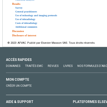
Results
Survey
General practitioners
Use of technology and imaging protocols
Use of teleradiology
Costs of teleradiology
Additional comments
Discussion
Disclosure of interest
© 2023 AFVAC. Publié par Elsevier Masson SAS. Tous droits réservés.
ACCÈS RAPIDES
DOMAINES
TRAITÉS EMC
REVUES
LIVRES
NOS FORMULES D'AB
MON COMPTE
CRÉER UN COMPTE
AIDE & SUPPORT
PLATEFORMES ELSE