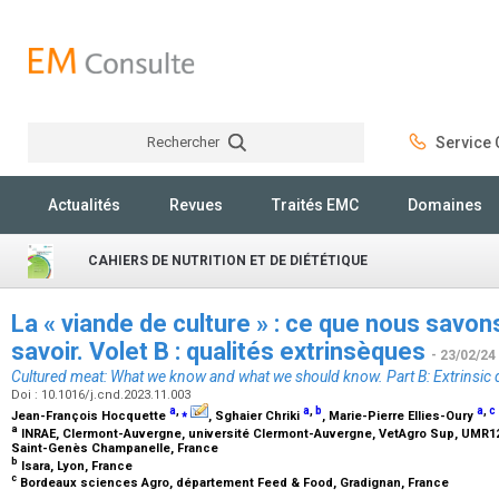
Rechercher
Service C
Rechercher
Actualités
Revues
Traités EMC
Domaines
CAHIERS DE NUTRITION ET DE DIÉTÉTIQUE
La « viande de culture » : ce que nous savons 
savoir. Volet B : qualités extrinsèques
- 23/02/24
Cultured meat: What we know and what we should know. Part B: Extrinsic q
Doi : 10.1016/j.cnd.2023.11.003
a
,
⁎
a
,
b
a
,
c
Jean-François Hocquette
, Sghaier Chriki
, Marie-Pierre Ellies-Oury
a
INRAE, Clermont-Auvergne, université Clermont-Auvergne, VetAgro Sup, UMR121
Saint-Genès Champanelle, France
b
Isara, Lyon, France
c
Bordeaux sciences Agro, département Feed & Food, Gradignan, France