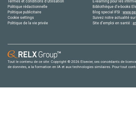
Termes et conditions d'utilisation
E-learning pour les infirmi
Politique rédactionnelle
Bibliothèque d'e-books Els
Politique publicitaire
Blog special IFSI :
www.gen
Cookie settings
Suivez notre actualité sur
Politique de la vie privée
Site d'emploi en santé :
e
Tout le contenu de ce site: Copyright © 2026 Elsevier, ses concédants de licence e
de données, a la formation en IA et aux technologies similaires. Pour tout con