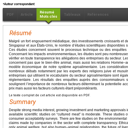
⁎
Auteur correspondant.
Résumé
PDF
Article
Tableaux
Références
Mots clés
Résumé
Malgré un fort engouement médiatique, des investissements croissants et de
Singapour et aux États-Unis, le nombre d’études scientifiques disponibles s
Ces études concernent souvent le processus technique ou des enquêtes d
Concernant les impacts environnementaux, les études sont peu nombreuses
vérifier en toute transparence les allégations des entreprises du secteur. L
concernent pas que le bien-être animal, mais aussi les relations Homme–ani
modèle économique de notre système agroalimentaire. Les considérations
nombreux débats notamment par les experts des religions juive et musul
entreprises qui utilisent le vocabulaire du secteur agroalimentaire sont ég
réglementaire. Les résultats des enquêtes auprès des consommateurs s
soulignent l’importance de nombreux facteurs déterminant la potentielle acce
prix mais aussi les facteurs culturels étant prépondérants.
Le texte complet de cet article est disponible en PDF.
Summary
Despite strong media interest, growing investment and marketing approvals 
available scientific studies on “cultured meat” is moderate. These studies 
consumer acceptability surveys. There are few studies on the environmental i
claims made by companies in the sector with complete transparency. Ethic
only animal welfare, but also human–animal relationships, the future of live