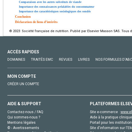
Comparaison avec les autres substituts de viande
Importance des connaissances préalables du consommateur
Importance des caractéristiques sociologiques des sondés
Conclusion
Déclaration de liens d’intérêts
© 2023 Société française de nutrition. Publié par Elsevier Masson SAS. Tous d
ACCÈS RAPIDES
DOMAINES
TRAITÉS EMC
REVUES
LIVRES
NOS FORMULES D'AB
MON COMPTE
CRÉER UN COMPTE
AIDE & SUPPORT
PLATEFORMES ELSE
Contactez-nous / FAQ
Site e-commerce :
www.el
Qui sommes-nous ?
Aide à la pratique clinique
Mentions légales
Portail pour les institution
© - Avertissements
Site d'information sur l'E