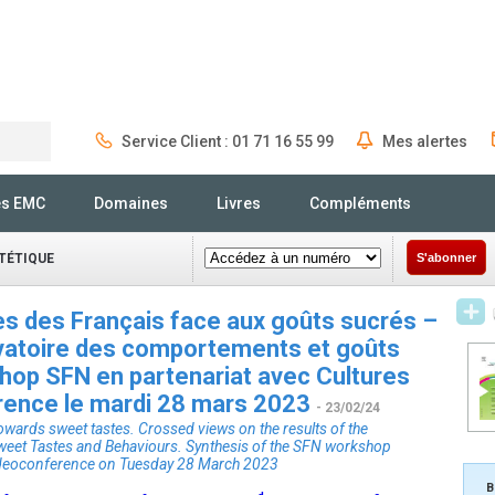
Service Client : 01 71 16 55 99
Mes alertes
Rechercher
és EMC
Domaines
Livres
Compléments
ÉTÉTIQUE
S'abonner
es des Français face aux goûts sucrés –
vatoire des comportements et goûts
hop SFN en partenariat avec Cultures
rence le mardi 28 mars 2023
- 23/02/24
owards sweet tastes. Crossed views on the results of the
Sweet Tastes and Behaviours. Synthesis of the SFN workshop
 videoconference on Tuesday 28 March 2023
B