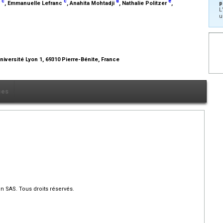
c
c
d
e
l
, Emmanuelle Lefranc
, Anahita Mohtadji
, Nathalie Politzer
,
p
L
u
niversité Lyon 1, 69310 Pierre-Bénite, France
ces
n SAS. Tous droits réservés.