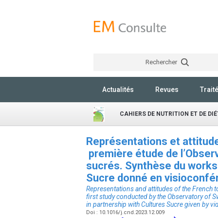
Rechercher
Actualités
Revues
Trait
CAHIERS DE NUTRITION ET DE DI
Représentations et attitud
première étude de l’Obser
sucrés. Synthèse du works
Sucre donné en visioconfé
Representations and attitudes of the French t
first study conducted by the Observatory of 
in partnership with Cultures Sucre given by
Doi : 10.1016/j.cnd.2023.12.009