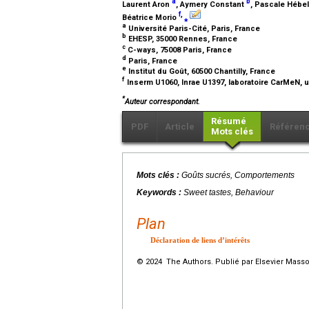
a
b
Laurent Aron
, Aymery Constant
, Pascale Hébe
f
,
Béatrice Morio
⁎
a
Université Paris-Cité, Paris, France
b
EHESP, 35000 Rennes, France
c
C-ways, 75008 Paris, France
d
Paris, France
e
Institut du Goût, 60500 Chantilly, France
f
Inserm U1060, Inrae U1397, laboratoire CarMeN, u
*
Auteur correspondant.
Résumé
PDF
Article
Référen
Mots clés
Mots clés :
Goûts sucrés, Comportements
Keywords :
Sweet tastes, Behaviour
Plan
Déclaration de liens d’intérêts
© 2024 The Authors. Publié par Elsevier Masso