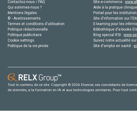
Contactez-nous / FAQ
Site e-commerce :
www.el
Qui sommes-nous ?
Aide à la pratique clinique
Mentions légales
Portail pour les institution
© - Avertissements
Site d'information sur l'E
Termes et conditions d'utilisation
E-learning pour les infirmi
Politique rédactionnelle
Bibliothèque d'e-books Els
Politique publicitaire
Blog special IFSI :
www.gen
Cookie settings
Suivez notre actualité sur
Politique de la vie privée
Site d'emploi en santé :
e
Tout le contenu de ce site: Copyright © 2026 Elsevier, ses concédants de licence e
de données, a la formation en IA et aux technologies similaires. Pour tout con