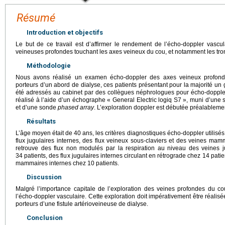
Résumé
Introduction et objectifs
Le but de ce travail est d’affirmer le rendement de l’écho-doppler vascu
veineuses profondes touchant les axes veineux du cou, et notamment les tr
Méthodologie
Nous avons réalisé un examen écho-doppler des axes veineux profonds
porteurs d’un abord de dialyse, ces patients présentant pour la majorité un
été adressés au cabinet par des collègues néphrologues pour écho-dopple
réalisé à l’aide d’un échographe « General Electric logiq S7 », muni d’une
et d’une sonde
phased array
. L’exploration doppler est débutée préalableme
Résultats
L’âge moyen était de 40 ans, les critères diagnostiques écho-doppler utilisés s
flux jugulaires internes, des flux veineux sous-claviers et des veines ma
retrouve des flux non modulés par la respiration au niveau des veines ju
34 patients, des flux jugulaires internes circulant en rétrograde chez 14 patie
mammaires internes chez 10 patients.
Discussion
Malgré l’importance capitale de l’exploration des veines profondes du c
l’écho-doppler vasculaire. Cette exploration doit impérativement être réalisé
porteurs d’une fistule artérioveineuse de dialyse.
Conclusion