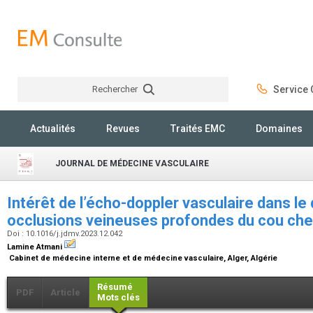
Rechercher
Service C
Rechercher
Actualités
Revues
Traités EMC
Domaines
JOURNAL DE MÉDECINE VASCULAIRE
Intérêt de l’écho-doppler vasculaire dans le
occlusions veineuses profondes du cou che
Doi : 10.1016/j.jdmv.2023.12.042
Lamine Atmani
Cabinet de médecine interne et de médecine vasculaire, Alger, Algérie
Résumé
PDF
Article
Mots clés