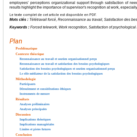
employees’ perceptions organizational support through satisfaction of ne
results highlight the importance of supervisor's recognition at work, especially
Le texte complet de cet article est disponible en PDF.
Mots clés :
Télétravail forcé, Reconnaissance au travail, Satisfaction des 
Keywords :
Forced telework, Work recognition, Satisfaction of psychologica
Plan
Problématique
Contexte théorique
Reconnaissance au travail et soutien organisationnel perçu
Reconnaissance au travail et satisfaction des besoins psychologiques
Satisfaction des besoins psychologiques et soutien organisationnel perçu
Le rôle médiateur de la satisfaction des besoins psychologiques
Méthodologie
Participants
Déroulement et considérations éthiques
Instruments de mesure
Résultats
Analyses préliminaires
Analyses principales
Discussion
Implications théoriques
Implications managériales
Limites et pistes futures
Conclusion