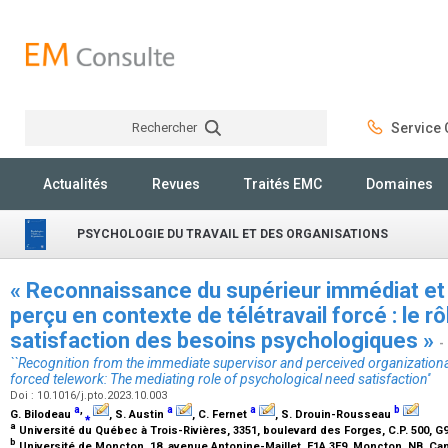
Rechercher
Service C
Rechercher
Actualités
Revues
Traités EMC
Domaines
PSYCHOLOGIE DU TRAVAIL ET DES ORGANISATIONS
« Reconnaissance du supérieur immédiat et 
perçu en contexte de télétravail forcé : le r
satisfaction des besoins psychologiques »
-
``Recognition from the immediate supervisor and perceived organizational
forced telework: The mediating role of psychological need satisfaction''
Doi : 10.1016/j.pto.2023.10.003
a
,
a
a
b
G. Bilodeau
⁎
, S. Austin
, C. Fernet
, S. Drouin-Rousseau
a
Université du Québec à Trois-Rivières, 3351, boulevard des Forges, C.P. 500, G
b
Université de Moncton, 18, avenue Antonine-Maillet, E1A 3E9, Moncton, NB, C