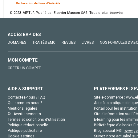
Déclaration de liens d’intérêts
© 2023 AIPTLF. Publié par Elsevier Masson SAS. Tous droits réservés.
ACCÈS RAPIDES
DOMAINES
TRAITÉS EMC
REVUES
LIVRES
NOS FORMULES D'AB
MON COMPTE
CRÉER UN COMPTE
AIDE & SUPPORT
PLATEFORMES ELSE
Contactez-nous / FAQ
Site e-commerce :
www.el
Qui sommes-nous ?
Aide à la pratique clinique
Mentions légales
Portail pour les institution
© - Avertissements
Site d'information sur l'E
Termes et conditions d'utilisation
E-learning pour les infirmi
Politique rédactionnelle
Bibliothèque d'e-books Els
Politique publicitaire
Blog special IFSI :
www.gen
Cookie settings
Suivez notre actualité sur