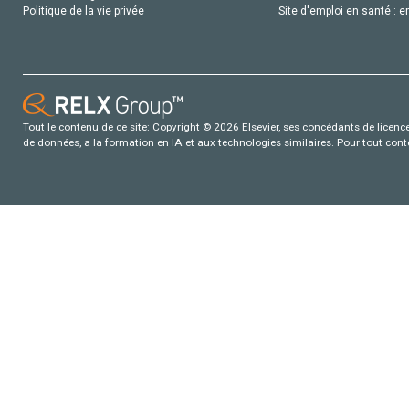
Politique de la vie privée
Site d'emploi en santé :
e
Tout le contenu de ce site: Copyright © 2026 Elsevier, ses concédants de licence e
de données, a la formation en IA et aux technologies similaires. Pour tout con