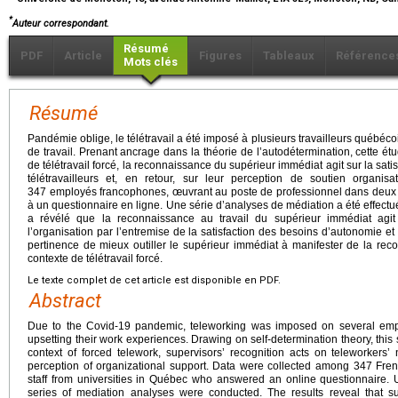
*
Auteur correspondant.
Résumé
PDF
Article
Figures
Tableaux
Référence
Mots clés
Résumé
Pandémie oblige, le télétravail a été imposé à plusieurs travailleurs québéco
de travail. Prenant ancrage dans la théorie de l’autodétermination, cette é
de télétravail forcé, la reconnaissance du supérieur immédiat agit sur la sa
télétravailleurs et, en retour, sur leur perception de soutien organi
347 employés francophones, œuvrant au poste de professionnel dans deux 
à un questionnaire en ligne. Une série d’analyses de médiation a été eff
a révélé que la reconnaissance au travail du supérieur immédiat agit
l’organisation par l’entremise de la satisfaction des besoins d’autonomie et
pertinence de mieux outiller le supérieur immédiat à manifester de la rec
contexte de télétravail forcé.
Le texte complet de cet article est disponible en PDF.
Abstract
Due to the Covid-19 pandemic, teleworking was imposed on several em
upsetting their work experiences. Drawing on self-determination theory, thi
context of forced telework, supervisors’ recognition acts on teleworkers’ 
perception of organizational support. Data were collected among 347 Fre
staff from universities in Québec who answered an online questionnair
series of mediation analyses were conducted. The results reveal that su