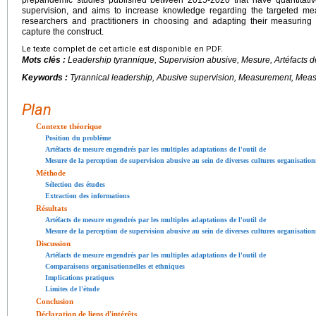
supervision, and aims to increase knowledge regarding the targeted me
researchers and practitioners in choosing and adapting their measuring i
capture the construct.
Le texte complet de cet article est disponible en PDF.
Mots clés :
Leadership tyrannique, Supervision abusive, Mesure, Artéfacts 
Keywords :
Tyrannical leadership, Abusive supervision, Measurement, Meas
Plan
Contexte théorique
Position du problème
Artéfacts de mesure engendrés par les multiples adaptations de l'outil de
Mesure de la perception de supervision abusive au sein de diverses cultures organisation
Méthode
Sélection des études
Extraction des informations
Résultats
Artéfacts de mesure engendrés par les multiples adaptations de l'outil de
Mesure de la perception de supervision abusive au sein de diverses cultures organisation
Discussion
Artéfacts de mesure engendrés par les multiples adaptations de l'outil de
Comparaisons organisationnelles et ethniques
Implications pratiques
Limites de l'étude
Conclusion
Déclaration de liens d'intérêts