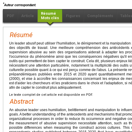
*
Auteur correspondant.
Résumé
PDF
Article
Figures
Compléments
Table
Mots clés
Résumé
Un leader abusif peut utiliser l'humiliation, le dénigrement et la manipulatio
des objectifs de travail. Une meilleure compréhension des antécédent
supervision abusive au sein des organisations aiderait à adapter les pro
l'occurrence du phénomène ainsi que les conséquences négatives qu'il eng
outils qui permettent de bien capter le construit. Cela dit, plusieurs enjeux 
nécessitent une attention particulière, notamment la multiplicité des outils uti
culturelle possible quant à ce qui est perçu comme de l'abus. La présente r
prépandémiques publiées entre 2015 et 2020 ayant quantitativement me
(2000), et vise à accroître les connaissances concernant les enjeux de mes
est d'aider les chercheurs et les praticiens dans le choix et l'adaptation, si
afin de capter le construit plus adéquatement.
Le texte complet de cet article est disponible en PDF.
Abstract
An abusive leader uses humiliation, belittlement and manipulation to influ
goals. A better understanding of the antecedents and mechanisms that promo
organizational processes in order to reduce its occurrence and negative c
the measurement of abusive supervision necessitate attention, such as the 
possible differences when measuring the construct across cultures. This 
prepandemic studies published between 2015-2020 that have quantitati