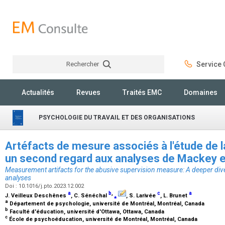
Rechercher
Service C
Rechercher
Actualités
Revues
Traités EMC
Domaines
PSYCHOLOGIE DU TRAVAIL ET DES ORGANISATIONS
Artéfacts de mesure associés à l'étude de l
un second regard aux analyses de Mackey e
Measurement artifacts for the abusive supervision measure: A deeper dive
analyses
Doi : 10.1016/j.pto.2023.12.002
a
b
,
c
a
J. Veilleux Deschênes
, C. Sénéchal
⁎
, S. Larivée
, L. Brunet
a
Département de psychologie, université de Montréal, Montréal, Canada
b
Faculté d'éducation, université d'Ottawa, Ottawa, Canada
c
École de psychoéducation, université de Montréal, Montréal, Canada