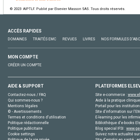
© 2023 AIPTLF. Publié par Elsevier Masson SAS. Tous droits réservés.
ACCÈS RAPIDES
DOMAINES
TRAITÉS EMC
REVUES
LIVRES
NOS FORMULES D'AB
MON COMPTE
CRÉER UN COMPTE
AIDE & SUPPORT
PLATEFORMES ELSE
Contactez-nous / FAQ
Site e-commerce :
www.el
Qui sommes-nous ?
Aide à la pratique clinique
Mentions légales
Portail pour les institution
© - Avertissements
Site d'information sur l'E
Termes et conditions d'utilisation
E-learning pour les infirmi
Politique rédactionnelle
Bibliothèque d'e-books Els
Politique publicitaire
Blog special IFSI :
www.gen
Cookie settings
Suivez notre actualité sur
Politique de la vie privée
Site d'emploi en santé :
e