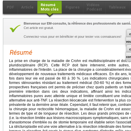
Résumé
Vidéos
PDF
Article
Figures
Tableaux
Mots clés
Podcast
Bienvenue sur EM-consulte, la référence des professionnels de santé.
Cet article est gratuit.
c
Connectez-vous pour en bénéficier et pour tester vos connaisances!
vo
Résumé
co
La prise en charge de la maladie de Crohn est multidisciplinaire et doit ê
pluridisciplinaire (RCP). Cette RCP doit faire intervenir, entre autre
inflammatoires de l'intestin. La place de la chirurgie a considérablement év
développement de nouveaux traitements médicaux efficaces. En dix ans, l
fois dans leur vie est passé de 60 à 30 %. Les indications chirurgicales 
formes sténosantes résistant au traitement médical (50-60 %) et des form
prospectives françaises ont permis de préciser chez quels patients un tra
première intention dans ces deux indications, affinant ainsi les indica
inflammatoires pures avec atteinte unique et limitée constituent une indic
alternative aux anti-TNF. La résection iléocæcale est l'intervention la plus c
prévalente de la dernière anse iléale. Cependant, il faut retenir que, contra
la chirurgie pour rectocolite hémorragique, la maladie de Crohn est asso
termes de type et de longueur de résection. Les deux grands principes de ce
(i.e. la résection limitée aux lésions macroscopiques symptomatiques, sans mar
d'anastomose d'emblée ou de stomie temporaire est établie selon l'associatio
La stricturoplastie est une voie alternative à la résection intestinale des for