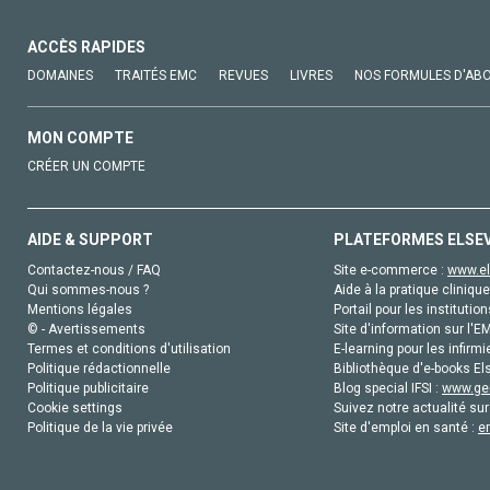
ACCÈS RAPIDES
DOMAINES
TRAITÉS EMC
REVUES
LIVRES
NOS FORMULES D'AB
MON COMPTE
CRÉER UN COMPTE
AIDE & SUPPORT
PLATEFORMES ELSE
Contactez-nous / FAQ
Site e-commerce :
www.el
Qui sommes-nous ?
Aide à la pratique clinique
Mentions légales
Portail pour les institution
© - Avertissements
Site d'information sur l'E
Termes et conditions d'utilisation
E-learning pour les infirmi
Politique rédactionnelle
Bibliothèque d'e-books Els
Politique publicitaire
Blog special IFSI :
www.gen
Cookie settings
Suivez notre actualité sur
Politique de la vie privée
Site d'emploi en santé :
e