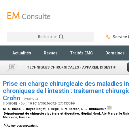
Rechercher
Service C
Rechercher
Actualités
Revues
Traités EMC
Domaines
TECHNIQUES CHIRURGICALES - APPAREIL DIGESTIF
Prise en charge chirurgicale des maladies 
chroniques de l'intestin : traitement chirurgi
Crohn
- 29/02/24
[40-590-B] - Doi : 10.1016/S0246-0424(24)43304-9
⁎
M.-C. Blanc, L. Beyer-Berjot, T. Bège, S.-V. Berdah, D.-J. Birnbaum
Département de chirurgie viscérale et digestive, Hôpital Nord, Aix-Marseille Un
Marseille, France
Auteur correspondant.