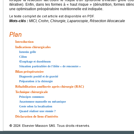
lorsque la résection fait courir le risque d'un syndrome d'intestin grêle cour
itérative). Enfin, dans les formes à « haut risque » (dénutrition, formes stén
une optimisation préopératoire nutritionnelle est indiquée.
Le texte complet de cet article est disponible en PDF.
Mots-clés :
MICI, Crohn, Chirurgie, Laparocopie, Résection iléocæcale
Plan
Introduction
Indications chirurgicales
Intestin grêle
Côlon
Œsophage et duodénum
Situation particulière de l'iléite « de rencontre »
Bilan préopératoire
Diagnostic positif et de gravité
Préparation à la chirurgie
Réhabilitation améliorée après chirurgie (RAC)
Technique chirurgicale
Principes communs
Anastomose manuelle ou mécanique
Geste selon la localisation
Quand réaliser une stomie ?
Déclaration de liens d'intérêts
© 2024 Elsevier Masson SAS. Tous droits réservés.