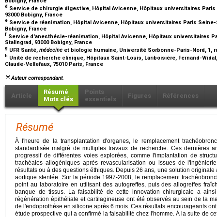
Bobigny, France
d
Service de chirurgie digestive, Hôpital Avicenne, Hôpitaux universitaires Paris
93000 Bobigny, France
e
Service de réanimation, Hôpital Avicenne, Hôpitaux universitaires Paris Seine-S
Bobigny, France
f
Service d'anesthésie-réanimation, Hôpital Avicenne, Hôpitaux universitaires Pa
Stalingrad, 93000 Bobigny, France
g
UFR Santé,
médecine
et biologie humaine, Université Sorbonne-Paris-Nord, 1, r
h
Unité de recherche clinique, Hôpitaux Saint-Louis, Lariboisière, Fernand-Widal,
Claude-Vellefaux, 75010 Paris, France
Auteur correspondant.
Résumé
Points
Article
Figures
Références
Mots clés
essentiels
Résumé
À l'heure de la transplantation d'organes, le remplacement trachéobronc
standardisée malgré de multiples travaux de recherche. Ces dernières 
progressif de différentes voies explorées, comme l'implantation de struct
trachéales allogéniques après revascularisation ou issues de l'ingénierie
résultats ou à des questions éthiques. Depuis 26 ans, une solution originale a 
aortique stentée. Sur la période 1997-2008, le remplacement trachéobronc
point au laboratoire en utilisant des autogreffes, puis des allogreffes fr
banque de tissus. La faisabilité de cette innovation chirurgicale a a
régénération épithéliale et cartilagineuse ont été observés au sein de la mat
de l'endoprothèse en silicone après 6 mois. Ces résultats encourageants ont 
étude prospective qui a confirmé la faisabilité chez l'homme. À la suite de c