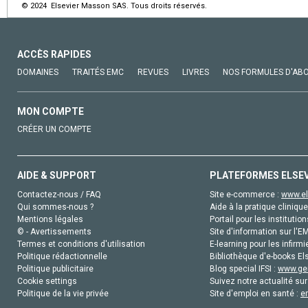
© 2024 Elsevier Masson SAS. Tous droits réservés.
ACCÈS RAPIDES
DOMAINES
TRAITÉS EMC
REVUES
LIVRES
NOS FORMULES D'AB
MON COMPTE
CRÉER UN COMPTE
AIDE & SUPPORT
PLATEFORMES ELSE
Contactez-nous / FAQ
Site e-commerce :
www.el
Qui sommes-nous ?
Aide à la pratique clinique
Mentions légales
Portail pour les institution
© - Avertissements
Site d'information sur l'E
Termes et conditions d'utilisation
E-learning pour les infirmi
Politique rédactionnelle
Bibliothèque d'e-books Els
Politique publicitaire
Blog special IFSI :
www.gen
Cookie settings
Suivez notre actualité sur
Politique de la vie privée
Site d'emploi en santé :
e