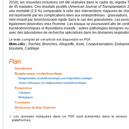
2018), les nouvelles inclusions ont été réalisées dans le cadre du registr
de 45 malades. Ces résultats positifs (
American Journal of Transplantation
2
une mortalité (2,9 %) comparable à celle des interventions majeures de chi
est représenté par les complications liées aux endoprothèses : granulations, o
mini-invasif par bronchoscopie rigide dans le cas des granulomes. Les possib
également observées chez l'homme. Les travaux se poursuivent afin de confor
trachéobronchiques et thyroïdiens invasifs ; autres pathologies bénignes o
avec des laboratoires de recherche spécialisés dans les domaines respiratoir
Le texte complet de cet article est disponible en PDF.
Mots-clés :
Trachée, Bronches, Allogreffe, Aorte, Cryopréservation, Endopr
tissulaire, Cartilage
Plan
Introduction
Remplacement trachéobronchique
Remplacement trachéobronchique par bioprothèse aortique
Autres techniques de remplacement trachéobronchique
Perspectives
Cliniques
Biologiques
Conclusion
Déclaration de liens d'intérêts
☆
Les annexes indiquées dans ce PDF sont présentes dans la version é
plateformes.