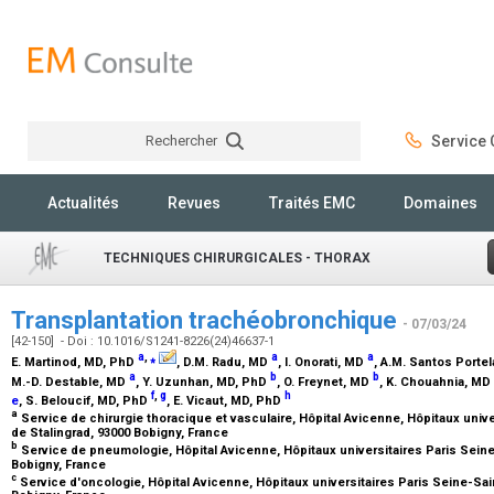
Rechercher
Service C
Rechercher
Actualités
Revues
Traités EMC
Domaines
TECHNIQUES CHIRURGICALES - THORAX
Transplantation trachéobronchique
- 07/03/24
[42-150] - Doi : 10.1016/S1241-8226(24)46637-1
a
,
⁎
a
a
E. Martinod,
MD, PhD
, D.M. Radu,
MD
, I. Onorati,
MD
, A.M. Santos Portel
a
b
b
M.-D. Destable,
MD
, Y. Uzunhan,
MD, PhD
, O. Freynet,
MD
, K. Chouahnia,
MD
f
,
g
h
e
, S. Beloucif,
MD, PhD
, E. Vicaut,
MD, PhD
a
Service de chirurgie thoracique et vasculaire, Hôpital Avicenne, Hôpitaux unive
de Stalingrad, 93000 Bobigny, France
b
Service de pneumologie, Hôpital Avicenne, Hôpitaux universitaires Paris Seine-
Bobigny, France
c
Service d'oncologie, Hôpital Avicenne, Hôpitaux universitaires Paris Seine-Sain