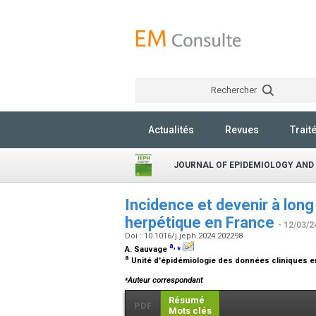
Rechercher
Actualités
Revues
Trait
JOURNAL OF EPIDEMIOLOGY AND
Incidence et devenir à lon
herpétique en France
- 12/03/2
Doi : 10.1016/j.jeph.2024.202298
a
,
⁎
A. Sauvage
a
Unité d'épidémiologie des données cliniques en
⁎
Auteur correspondant
Résumé
PDF
Mots clés