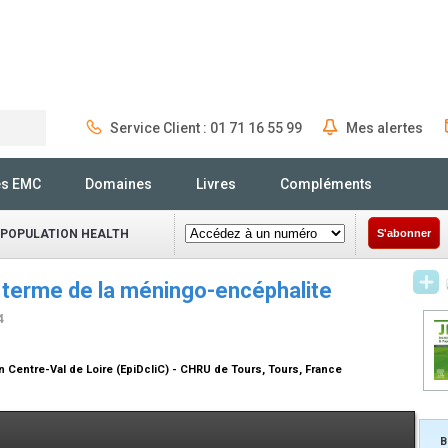
Service Client : 01 71 16 55 99
Mes alertes
Rechercher
és EMC
Domaines
Livres
Compléments
 POPULATION HEALTH
S'abonner
g terme de la méningo-encéphalite
4
 Centre-Val de Loire (EpiDcliC) - CHRU de Tours, Tours, France
B