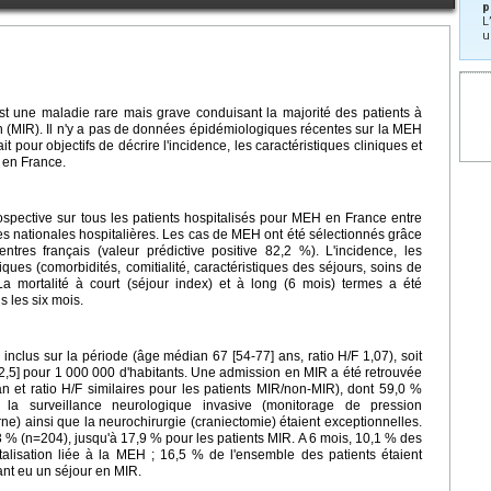
p
L
u
t une maladie rare mais grave conduisant la majorité des patients à
 (MIR). Il n'y a pas de données épidémiologiques récentes sur la MEH
 pour objectifs de décrire l'incidence, les caractéristiques cliniques et
 en France.
pective sur tous les patients hospitalisés pour MEH en France entre
es nationales hospitalières. Les cas de MEH ont été sélectionnés grâce
tres français (valeur prédictive positive 82,2 %). L'incidence, les
ques (comorbidités, comitialité, caractéristiques des séjours, soins de
La mortalité à court (séjour index) et à long (6 mois) termes a été
s les six mois.
inclus sur la période (âge médian 67 [54-77] ans, ratio H/F 1,07), soit
,5] pour 1 000 000 d'habitants. Une admission en MIR a été retrouvée
 et ratio H/F similaires pour les patients MIR/non-MIR), dont 59,0 %
 la surveillance neurologique invasive (monitorage de pression
erne) ainsi que la neurochirurgie (craniectomie) étaient exceptionnelles.
3 % (n=204), jusqu'à 17,9 % pour les patients MIR. A 6 mois, 10,1 % des
alisation liée à la MEH ; 16,5 % de l'ensemble des patients étaient
ant eu un séjour en MIR.