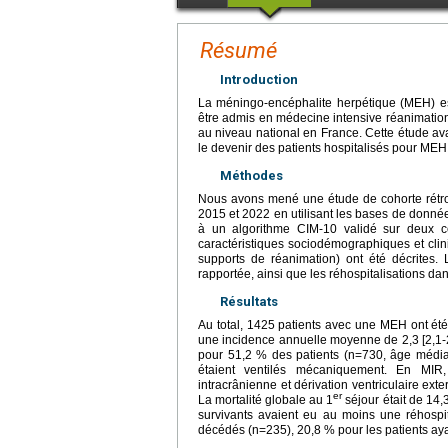
Résumé
Introduction
La méningo-encéphalite herpétique (MEH) es
être admis en médecine intensive réanimation
au niveau national en France. Cette étude avait
le devenir des patients hospitalisés pour MEH
Méthodes
Nous avons mené une étude de cohorte rétros
2015 et 2022 en utilisant les bases de donné
à un algorithme CIM-10 validé sur deux cen
caractéristiques sociodémographiques et clini
supports de réanimation) ont été décrites. 
rapportée, ainsi que les réhospitalisations dan
Résultats
Au total, 1425 patients avec une MEH ont été 
une incidence annuelle moyenne de 2,3 [2,1-2
pour 51,2 % des patients (n=730, âge médian
étaient ventilés mécaniquement. En MIR,
intracrânienne et dérivation ventriculaire ext
er
La mortalité globale au 1
séjour était de 14,
survivants avaient eu au moins une réhospit
décédés (n=235), 20,8 % pour les patients ay