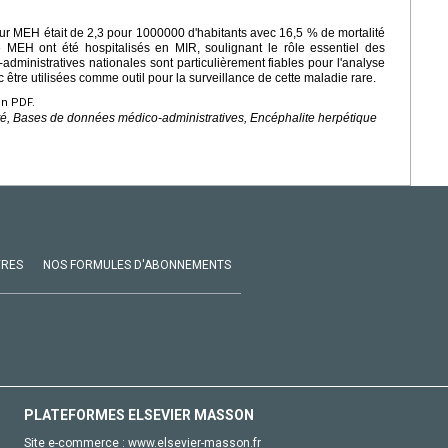
our MEH était de 2,3 pour 1000000 d'habitants avec 16,5 % de mortalité
e MEH ont été hospitalisés en MIR, soulignant le rôle essentiel des
ministratives nationales sont particulièrement fiables pour l'analyse
être utilisées comme outil pour la surveillance de cette maladie rare.
en PDF.
ité, Bases de données médico-administratives, Encéphalite herpétique
VRES
NOS FORMULES D'ABONNEMENTS
PLATEFORMES ELSEVIER MASSON
Site e-commerce :
www.elsevier-masson.fr