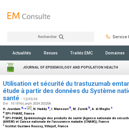
Rechercher
Service C
Rechercher
Actualités
Revues
Traités EMC
Domaines
JOURNAL OF EPIDEMIOLOGY AND POPULATION HEALTH
Utilisation et sécurité du trastuzumab emta
étude à partir des données du Système nat
santé
- 12/03/24
Doi : 10.1016/j.jeph.2024.202206
a
,
⁎
a
b
b
c
H. Jourdain
, N. Haddy
, I. Mansouri
, M. Zureik
, A. di Meglio
a
EPI-PHARE, France
b
EPI-PHARE, Epidémiologie des produits de santé (Agence nationale de sécurit
(ANSM) et Caisse nationale de l'assurance maladie (CNAM)), France
c
Institut Gustave Roussy, Villejuif, France