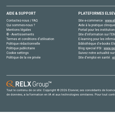
AIDE & SUPPORT
PLATEFORMES ELSE
Contactez-nous / FAQ
Site e-commerce :
www.el
Qui sommes-nous ?
Aide à la pratique clinique
Mentions légales
Portail pour les institution
© - Avertissements
Site d'information sur l'E
Termes et conditions d'utilisation
E-learning pour les infirmi
Politique rédactionnelle
Bibliothèque d'e-books Els
Politique publicitaire
Blog special IFSI :
www.gen
Cookie settings
Suivez notre actualité sur
Politique de la vie privée
Site d'emploi en santé :
e
Tout le contenu de ce site: Copyright © 2026 Elsevier, ses concédants de licence e
de données, a la formation en IA et aux technologies similaires. Pour tout con