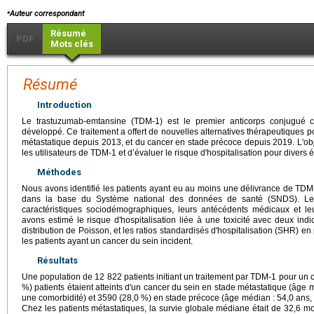
⁎
Auteur correspondant
Résumé
PDF
Mots clés
Résumé
Introduction
Le trastuzumab-emtansine (TDM-1) est le premier anticorps conjugué c
développé. Ce traitement a offert de nouvelles alternatives thérapeutiques p
métastatique depuis 2013, et du cancer en stade précoce depuis 2019. L'objec
les utilisateurs de TDM-1 et d’évaluer le risque d'hospitalisation pour divers
Méthodes
Nous avons identifié les patients ayant eu au moins une délivrance de TD
dans la base du Système national des données de santé (SNDS). Les 
caractéristiques sociodémographiques, leurs antécédents médicaux et leu
avons estimé le risque d'hospitalisation liée à une toxicité avec deux ind
distribution de Poisson, et les ratios standardisés d'hospitalisation (SHR) 
les patients ayant un cancer du sein incident.
Résultats
Une population de 12 822 patients initiant un traitement par TDM-1 pour un c
%) patients étaient atteints d'un cancer du sein en stade métastatique (âge
une comorbidité) et 3590 (28,0 %) en stade précoce (âge médian : 54,0 ans,
Chez les patients métastatiques, la survie globale médiane était de 32,6 moi