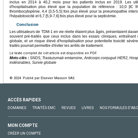
inclus en 2014 à 40,2 mois pour les patients inclus en 2019. Les uti
d'hospitalisation plus élevé que la population de référence : 10,0 [IC 9
thrombocytopénie, 4,4 [3,5-5,5] fois plus élevé pour la pneumopathie interstit
l'hépatotoxicité et 6,7 [5,9-7,6] fois plus élevé pour la septicémie.
Conclusion
Les utilisateurs de TDM-1 en vie réelle étaient plus âgés, présentaient dava
souvent pré-traités que ceux inclus dans les essais cliniques, entraînant
globale, et un risque élevé d'hospitalisation pour potentielle toxicité sévère
traités pourrait permettre d'éviter les arrêts de traitement.
Le texte complet de cet article est disponible en PDF.
Mots-clés :
SNDS, Trastuzumab emtansine, Anticorps conjugué HER2, Hospi
indésirables, Survie globale
© 2024 Publié par Elsevier Masson SAS.
ACCÈS RAPIDES
DOMAINES
TRAITÉS EMC
REVUES
LIVRES
NOS FORMULES D'AB
MON COMPTE
CRÉER UN COMPTE