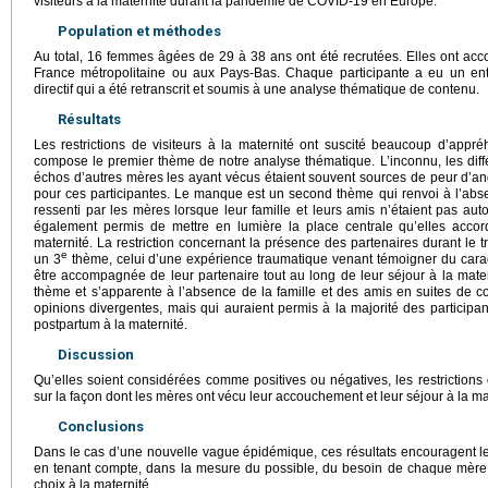
visiteurs à la maternité durant la pandémie de COVID-19 en Europe.
Population et méthodes
Au total, 16 femmes âgées de 29 à 38 ans ont été recrutées. Elles ont acco
France métropolitaine ou aux Pays-Bas. Chaque participante a eu un entr
directif qui a été retranscrit et soumis à une analyse thématique de contenu.
Résultats
Les restrictions de visiteurs à la maternité ont suscité beaucoup d’appré
compose le premier thème de notre analyse thématique. L’inconnu, les diffé
échos d’autres mères les ayant vécus étaient souvent sources de peur d’a
pour ces participantes. Le manque est un second thème qui renvoi à l’abs
ressenti par les mères lorsque leur famille et leurs amis n’étaient pas au
également permis de mettre en lumière la place centrale qu’elles accor
maternité. La restriction concernant la présence des partenaires durant le 
e
un 3
thème, celui d’une expérience traumatique venant témoigner du caractè
être accompagnée de leur partenaire tout au long de leur séjour à la materni
thème et s’apparente à l’absence de la famille et des amis en suites de 
opinions divergentes, mais qui auraient permis à la majorité des participa
postpartum à la maternité.
Discussion
Qu’elles soient considérées comme positives ou négatives, les restrictions d
sur la façon dont les mères ont vécu leur accouchement et leur séjour à la ma
Conclusions
Dans le cas d’une nouvelle vague épidémique, ces résultats encouragent les
en tenant compte, dans la mesure du possible, du besoin de chaque mère
choix à la maternité.