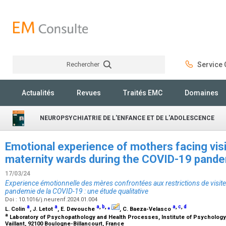
Rechercher
Service C
Rechercher
Actualités
Revues
Traités EMC
Domaines
NEUROPSYCHIATRIE DE L'ENFANCE ET DE L'ADOLESCENCE
Emotional experience of mothers facing visit
maternity wards during the COVID-19 pandem
17/03/24
Experience émotionnelle des mères confrontées aux restrictions de visiteu
pandemie de la COVID-19 : une étude qualitative
Doi : 10.1016/j.neurenf.2024.01.004
a
a
a
,
b
,
⁎
a
,
c
,
d
L. Colin
, J. Letot
, E. Devouche
, C. Baeza-Velasco
a
Laboratory of Psychopathology and Health Processes, Institute of Psychology, 
Vaillant, 92100 Boulogne-Billancourt, France