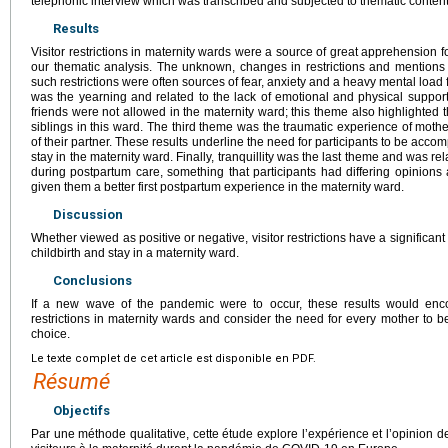
telephonic interview which was transcribed and subjected to thematic content
Results
Visitor restrictions in maternity wards were a source of great apprehension for
our thematic analysis. The unknown, changes in restrictions and mention
such restrictions were often sources of fear, anxiety and a heavy mental load
was the yearning and related to the lack of emotional and physical support
friends were not allowed in the maternity ward; this theme also highlighted 
siblings in this ward. The third theme was the traumatic experience of moth
of their partner. These results underline the need for participants to be acco
stay in the maternity ward. Finally, tranquillity was the last theme and was re
during postpartum care, something that participants had differing opinion
given them a better first postpartum experience in the maternity ward.
Discussion
Whether viewed as positive or negative, visitor restrictions have a significa
childbirth and stay in a maternity ward.
Conclusions
If a new wave of the pandemic were to occur, these results would encou
restrictions in maternity wards and consider the need for every mother to 
choice.
Le texte complet de cet article est disponible en PDF.
Résumé
Objectifs
Par une méthode qualitative, cette étude explore l’expérience et l’opinion d