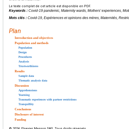
Le texte complet de cet article est disponible en PDF.
Keywords :
Covid-19 pandemic, Maternity wards, Mothers’ experiences, Mother
Mots clés :
Covid-19, Expériences et opinions des mères, Maternités, Restric
Plan
Introduction and objectives
Population and methods
Population
Design
Procedures
Analysis
Trustworthiness
Results
Sample data
Thematic analysis data
Discussion
Apprehensions
Yearning
Traumatic experiences with partner restrictions
Tranquillity
Conclusions
Disclosure of interest
Funding
© 2024 Elsevier Masson SAS. Tous droits réservés.