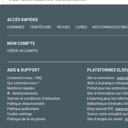
ACCÈS RAPIDES
DOMAINES
TRAITÉS EMC
REVUES
LIVRES
NOS FORMULES D'AB
MON COMPTE
CRÉER UN COMPTE
AIDE & SUPPORT
PLATEFORMES ELSE
Contactez-nous / FAQ
Site e-commerce :
www.el
Qui sommes-nous ?
Aide à la pratique clinique
Mentions légales
Portail pour les institution
© - Avertissements
Site d'information sur l'E
Termes et conditions d'utilisation
E-learning pour les infirmi
Politique rédactionnelle
Bibliothèque d'e-books Els
Politique publicitaire
Blog special IFSI :
www.gen
Cookie settings
Suivez notre actualité sur
Politique de la vie privée
Site d'emploi en santé :
e