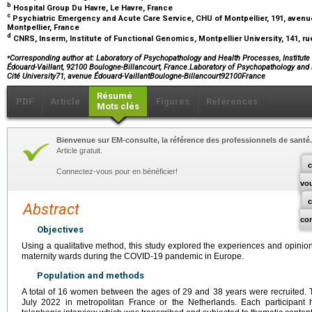
b
Hospital Group Du Havre, Le Havre, France
c
Psychiatric Emergency and Acute Care Service, CHU of Montpellier, 191, aven
Montpellier, France
d
CNRS, Inserm, Institute of Functional Genomics, Montpellier University, 141, rue
⁎
Corresponding author at: Laboratory of Psychopathology and Health Processes, Institute o
Édouard-Vaillant, 92100 Boulogne-Billancourt, France.Laboratory of Psychopathology and H
Cité University71, avenue Édouard-VaillantBoulogne-Billancourt92100France
Résumé
PDF
Article
Figures
Références
Mots clés
Bienvenue sur EM-consulte, la référence des professionnels de santé.
Article gratuit.
c
Connectez-vous pour en bénéficier!
vo
Abstract
co
Objectives
Using a qualitative method, this study explored the experiences and opinions 
maternity wards during the COVID-19 pandemic in Europe.
Population and methods
A total of 16 women between the ages of 29 and 38 years were recruited. 
July 2022 in metropolitan France or the Netherlands. Each participant 