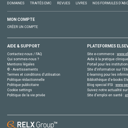
DOMAINES
TRAITÉS EMC
REVUES
LIVRES
NOS FORMULES D'AB
MON COMPTE
CRÉER UN COMPTE
AIDE & SUPPORT
PLATEFORMES ELSE
Contactez-nous / FAQ
Site e-commerce :
www.el
Qui sommes-nous ?
Aide à la pratique clinique
Mentions légales
Portail pour les institution
© - Avertissements
Site d'information sur l'E
Termes et conditions d'utilisation
E-learning pour les infirmi
Politique rédactionnelle
Bibliothèque d'e-books Els
Politique publicitaire
Blog special IFSI :
www.gen
Cookie settings
Suivez notre actualité sur
Politique de la vie privée
Site d'emploi en santé :
e