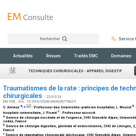
Rechercher
Service C
Rechercher
Actualités
Revues
Traités EMC
Domaines
TECHNIQUES CHIRURGICALES - APPAREIL DIGESTIF
Traumatismes de la rate : principes de techn
chirurgicales
- 22/03/24
[40-750] - Doi : 10.1016/S0246-0424(24)77062-9
a
,
⁎
b
C. Arvieux
:
Professeur des Universités-praticien hospitalier
, L. Mourot
c
hospitalo-universitaire
, J. Picard
:
Professeur associé
a
Service de chirurgie viscérale et de l'urgence, CHU Grenoble-Alpes, Universit
cedex, France
b
Service de chirurgie digestive, générale et endocrinienne, CHU de Limoges, 2
France
c
Service de réanimation chirurgicale-déchocage, CHU Grenoble-Alpes, Universi