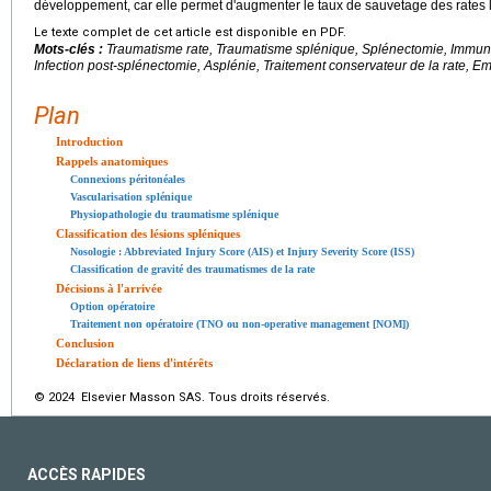
développement, car elle permet d'augmenter le taux de sauvetage des rates l
Le texte complet de cet article est disponible en PDF.
Mots-clés :
Traumatisme rate, Traumatisme splénique, Splénectomie, Immun
Infection post-splénectomie, Asplénie, Traitement conservateur de la rate, 
Plan
Introduction
Rappels anatomiques
Connexions péritonéales
Vascularisation splénique
Physiopathologie du traumatisme splénique
Classification des lésions spléniques
Nosologie : Abbreviated Injury Score (AIS) et Injury Severity Score (ISS)
Classification de gravité des traumatismes de la rate
Décisions à l'arrivée
Option opératoire
Traitement non opératoire (TNO ou non-operative management [NOM])
Conclusion
Déclaration de liens d'intérêts
© 2024 Elsevier Masson SAS. Tous droits réservés.
ACCÈS RAPIDES