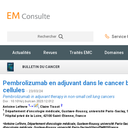
Rechercher
Service C
Rechercher
Actualités
Revues
Traités EMC
Domaines
BULLETIN DU CANCER
Pembrolizumab en adjuvant dans le cancer b
cellules
- 23/03/24
Pembrolizumab in adjuvant therapy in non-small cell lung cancers
Doi : 10.1016/j.bulcan.2023.12.012
1
,
⁎
2
Antoine Lefèvre
, Claire Tissot
1
Département d’oncologie médicale, Gustave-Roussy, université Paris-Saclay, 94
2
Hôpital privé de la Loire, 42100 Saint-Étienne, France
⁎
Antoine Lefèvre, Département d’oncologie médicale, Gustave-Roussy, université Paris-Sac
d’oncologie médicale, Gustave-Roussy, université Paris-SaclayVillejuif94805France