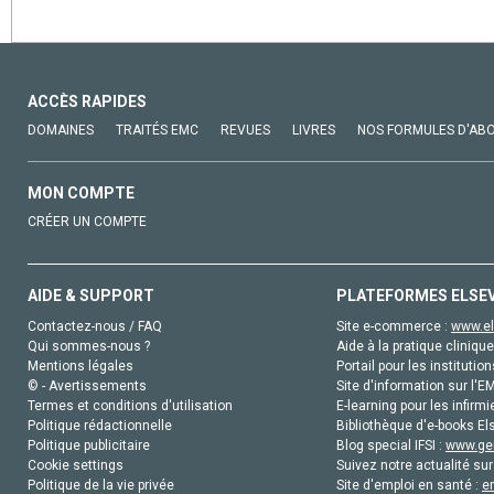
ACCÈS RAPIDES
DOMAINES
TRAITÉS EMC
REVUES
LIVRES
NOS FORMULES D'AB
MON COMPTE
CRÉER UN COMPTE
AIDE & SUPPORT
PLATEFORMES ELSE
Contactez-nous / FAQ
Site e-commerce :
www.el
Qui sommes-nous ?
Aide à la pratique clinique
Mentions légales
Portail pour les institution
© - Avertissements
Site d'information sur l'E
Termes et conditions d'utilisation
E-learning pour les infirmi
Politique rédactionnelle
Bibliothèque d'e-books Els
Politique publicitaire
Blog special IFSI :
www.gen
Cookie settings
Suivez notre actualité sur
Politique de la vie privée
Site d'emploi en santé :
e