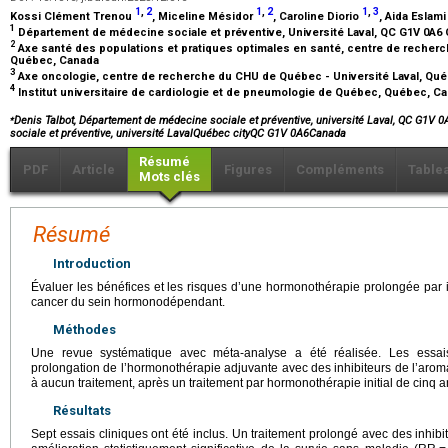
1
,
2
1
,
2
1
,
3
Kossi Clément Trenou
, Miceline Mésidor
, Caroline Diorio
, Aida Eslam
1
Département de médecine sociale et préventive, Université Laval, QC G1V 0A
2
Axe santé des populations et pratiques optimales en santé, centre de recherc
Québec, Canada
3
Axe oncologie, centre de recherche du CHU de Québec - Université Laval, Qu
4
Institut universitaire de cardiologie et de pneumologie de Québec, Québec, C
⁎
Denis Talbot, Département de médecine sociale et préventive, université Laval, QC G1V
sociale et préventive, université LavalQuébec cityQC G1V 0A6Canada
Résumé
PDF
Article
Figures
Compléments
Table
Mots clés
Résumé
Introduction
Évaluer les bénéfices et les risques d’une hormonothérapie prolongée par in
cancer du sein hormonodépendant.
Méthodes
Une revue systématique avec méta-analyse a été réalisée. Les essai
prolongation de l’hormonothérapie adjuvante avec des inhibiteurs de l’ar
à aucun traitement, après un traitement par hormonothérapie initial de cinq an
Résultats
Sept essais cliniques ont été inclus. Un traitement prolongé avec des inhibi