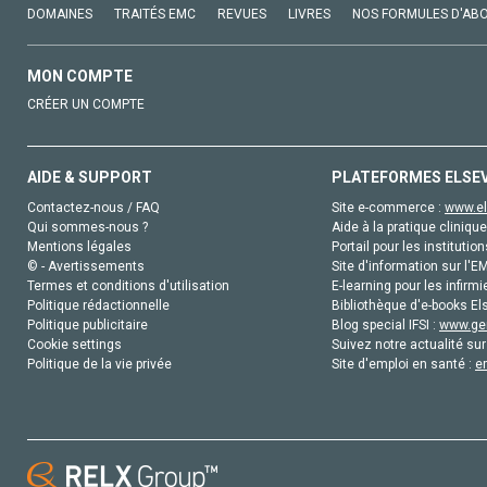
DOMAINES
TRAITÉS EMC
REVUES
LIVRES
NOS FORMULES D'AB
MON COMPTE
CRÉER UN COMPTE
AIDE & SUPPORT
PLATEFORMES ELSE
Contactez-nous / FAQ
Site e-commerce :
www.el
Qui sommes-nous ?
Aide à la pratique clinique
Mentions légales
Portail pour les institution
© - Avertissements
Site d'information sur l'E
Termes et conditions d'utilisation
E-learning pour les infirmi
Politique rédactionnelle
Bibliothèque d'e-books Els
Politique publicitaire
Blog special IFSI :
www.gen
Cookie settings
Suivez notre actualité sur
Politique de la vie privée
Site d'emploi en santé :
e