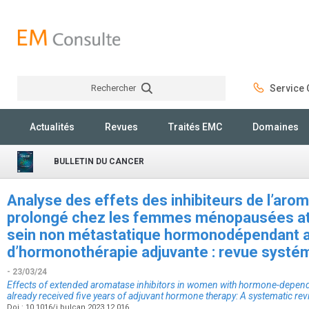
Rechercher
Service C
Rechercher
Actualités
Revues
Traités EMC
Domaines
BULLETIN DU CANCER
Analyse des effets des inhibiteurs de l’aro
prolongé chez les femmes ménopausées att
sein non métastatique hormonodépendant ay
d’hormonothérapie adjuvante : revue systé
- 23/03/24
Effects of extended aromatase inhibitors in women with hormone-depen
already received five years of adjuvant hormone therapy: A systematic re
Doi : 10.1016/j.bulcan.2023.12.016