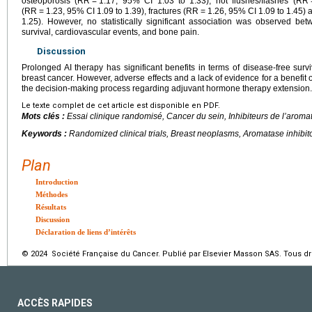
osteoporosis (RR
=
1.17, 95% CI 1.03 to 1.33), hot flushes/flashes (RR
(RR
=
1.23, 95% CI 1.09 to 1.39), fractures (RR
=
1.26, 95% CI 1.09 to 1.45) 
1.25). However, no statistically significant association was observed be
survival, cardiovascular events, and bone pain.
Discussion
Prolonged AI therapy has significant benefits in terms of disease-free s
breast cancer. However, adverse effects and a lack of evidence for a benefit 
the decision-making process regarding adjuvant hormone therapy extension.
Le texte complet de cet article est disponible en PDF.
Mots clés :
Essai clinique randomisé, Cancer du sein, Inhibiteurs de l’arom
Keywords :
Randomized clinical trials, Breast neoplasms, Aromatase inhibito
Plan
Introduction
Méthodes
Résultats
Discussion
Déclaration de liens d’intérêts
© 2024 Société Française du Cancer. Publié par Elsevier Masson SAS. Tous dro
ACCÈS RAPIDES