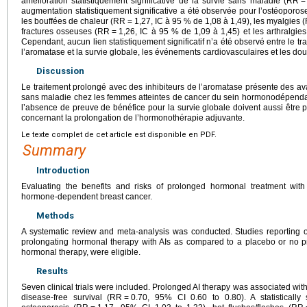
amélioration statistiquement significative de la survie sans maladie (RR
=
augmentation statistiquement significative a été observée pour l’ostéoporo
les bouffées de chaleur (RR
=
1,27, IC à 95 % de 1,08 à 1,49), les myalgies 
fractures osseuses (RR
=
1,26, IC à 95 % de 1,09 à 1,45) et les arthralgie
Cependant, aucun lien statistiquement significatif n’a été observé entre le tr
l’aromatase et la survie globale, les événements cardiovasculaires et les do
Discussion
Le traitement prolongé avec des inhibiteurs de l’aromatase présente des ava
sans maladie chez les femmes atteintes de cancer du sein hormonodépendant
l’absence de preuve de bénéfice pour la survie globale doivent aussi être 
concernant la prolongation de l’hormonothérapie adjuvante.
Le texte complet de cet article est disponible en PDF.
Summary
Introduction
Evaluating the benefits and risks of prolonged hormonal treatment with a
hormone-dependent breast cancer.
Methods
A systematic review and meta-analysis was conducted. Studies reporting o
prolongating hormonal therapy with AIs as compared to a placebo or no prol
hormonal therapy, were eligible.
Results
Seven clinical trials were included. Prolonged AI therapy was associated with 
disease-free survival (RR
=
0.70, 95% CI 0.60 to 0.80). A statistically