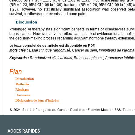
osteoporosis (RR
=
1.17, 95% CI 1.03 to 1.33), hot flushes/flashes (RR
(RR
=
1.23, 95% CI 1.09 to 1.39), fractures (RR
=
1.26, 95% CI 1.09 to 1.45) 
1.25). However, no statistically significant association was observed be
survival, cardiovascular events, and bone pain.
Discussion
Prolonged AI therapy has significant benefits in terms of disease-free s
breast cancer. However, adverse effects and a lack of evidence for a benefit 
the decision-making process regarding adjuvant hormone therapy extension.
Le texte complet de cet article est disponible en PDF.
Mots clés :
Essai clinique randomisé, Cancer du sein, Inhibiteurs de l’arom
Keywords :
Randomized clinical trials, Breast neoplasms, Aromatase inhibito
Plan
Introduction
Méthodes
Résultats
Discussion
Déclaration de liens d’intérêts
© 2024 Société Française du Cancer. Publié par Elsevier Masson SAS. Tous dro
ACCÈS RAPIDES