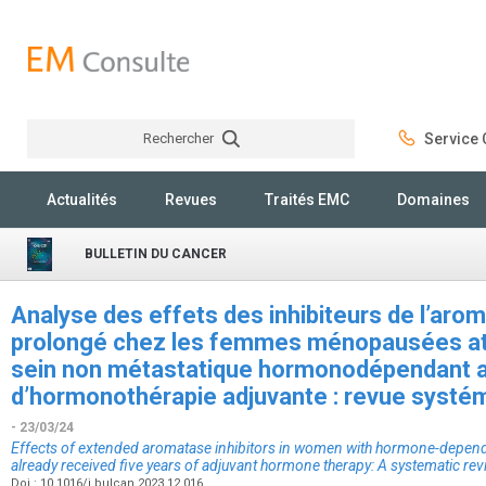
Rechercher
Service C
Rechercher
Actualités
Revues
Traités EMC
Domaines
BULLETIN DU CANCER
Analyse des effets des inhibiteurs de l’aro
prolongé chez les femmes ménopausées att
sein non métastatique hormonodépendant ay
d’hormonothérapie adjuvante : revue systé
- 23/03/24
Effects of extended aromatase inhibitors in women with hormone-depen
already received five years of adjuvant hormone therapy: A systematic re
Doi : 10.1016/j.bulcan.2023.12.016