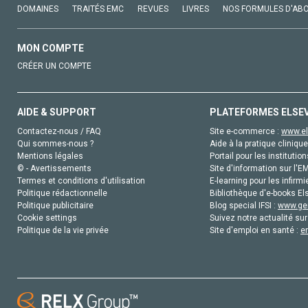
DOMAINES
TRAITÉS EMC
REVUES
LIVRES
NOS FORMULES D'AB
MON COMPTE
CRÉER UN COMPTE
AIDE & SUPPORT
PLATEFORMES ELSE
Contactez-nous / FAQ
Site e-commerce :
www.el
Qui sommes-nous ?
Aide à la pratique clinique
Mentions légales
Portail pour les institution
© - Avertissements
Site d'information sur l'E
Termes et conditions d'utilisation
E-learning pour les infirmi
Politique rédactionnelle
Bibliothèque d'e-books Els
Politique publicitaire
Blog special IFSI :
www.gen
Cookie settings
Suivez notre actualité sur
Politique de la vie privée
Site d'emploi en santé :
e