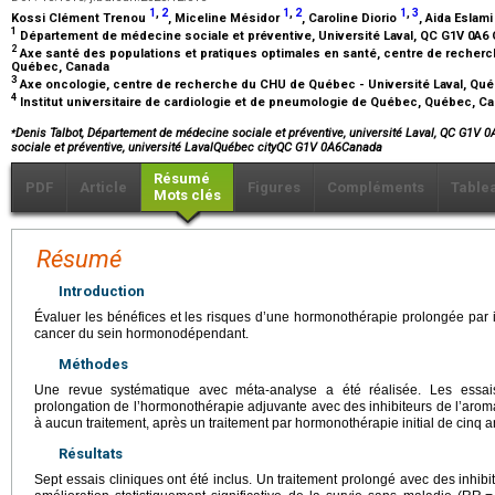
1
,
2
1
,
2
1
,
3
Kossi Clément Trenou
, Miceline Mésidor
, Caroline Diorio
, Aida Eslam
1
Département de médecine sociale et préventive, Université Laval, QC G1V 0A
2
Axe santé des populations et pratiques optimales en santé, centre de recherc
Québec, Canada
3
Axe oncologie, centre de recherche du CHU de Québec - Université Laval, Qu
4
Institut universitaire de cardiologie et de pneumologie de Québec, Québec, C
⁎
Denis Talbot, Département de médecine sociale et préventive, université Laval, QC G1V
sociale et préventive, université LavalQuébec cityQC G1V 0A6Canada
Résumé
PDF
Article
Figures
Compléments
Table
Mots clés
Résumé
Introduction
Évaluer les bénéfices et les risques d’une hormonothérapie prolongée par in
cancer du sein hormonodépendant.
Méthodes
Une revue systématique avec méta-analyse a été réalisée. Les essai
prolongation de l’hormonothérapie adjuvante avec des inhibiteurs de l’ar
à aucun traitement, après un traitement par hormonothérapie initial de cinq an
Résultats
Sept essais cliniques ont été inclus. Un traitement prolongé avec des inhibi