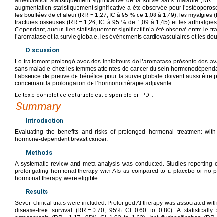
amélioration statistiquement significative de la survie sans maladie (RR
=
augmentation statistiquement significative a été observée pour l’ostéoporo
les bouffées de chaleur (RR
=
1,27, IC à 95 % de 1,08 à 1,49), les myalgies 
fractures osseuses (RR
=
1,26, IC à 95 % de 1,09 à 1,45) et les arthralgie
Cependant, aucun lien statistiquement significatif n’a été observé entre le tr
l’aromatase et la survie globale, les événements cardiovasculaires et les do
Discussion
Le traitement prolongé avec des inhibiteurs de l’aromatase présente des ava
sans maladie chez les femmes atteintes de cancer du sein hormonodépendant
l’absence de preuve de bénéfice pour la survie globale doivent aussi être 
concernant la prolongation de l’hormonothérapie adjuvante.
Le texte complet de cet article est disponible en PDF.
Summary
Introduction
Evaluating the benefits and risks of prolonged hormonal treatment with a
hormone-dependent breast cancer.
Methods
A systematic review and meta-analysis was conducted. Studies reporting o
prolongating hormonal therapy with AIs as compared to a placebo or no prol
hormonal therapy, were eligible.
Results
Seven clinical trials were included. Prolonged AI therapy was associated with 
disease-free survival (RR
=
0.70, 95% CI 0.60 to 0.80). A statistically