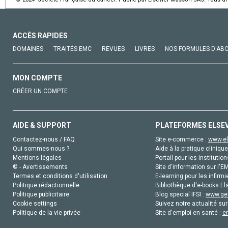
ACCÈS RAPIDES
DOMAINES
TRAITÉS EMC
REVUES
LIVRES
NOS FORMULES D'AB
MON COMPTE
CRÉER UN COMPTE
AIDE & SUPPORT
PLATEFORMES ELSE
Contactez-nous / FAQ
Site e-commerce :
www.el
Qui sommes-nous ?
Aide à la pratique clinique
Mentions légales
Portail pour les institution
© - Avertissements
Site d'information sur l'E
Termes et conditions d'utilisation
E-learning pour les infirmi
Politique rédactionnelle
Bibliothèque d'e-books Els
Politique publicitaire
Blog special IFSI :
www.gen
Cookie settings
Suivez notre actualité sur
Politique de la vie privée
Site d'emploi en santé :
e