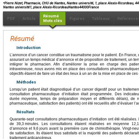
⁎
Pierre Nizet, Pharmacie, CHU de Nantes, Nantes université, 1, place Alexis-Ricordeau, 
Nantes université1, place Alexis-RicordeauNantes44000France
Résumé
PDF
Article
Figures
Tableaux
Référence
Mots clés
Résumé
Introduction
L’annonce d’un cancer constitue un traumatisme pour le patient. En France, u
assurant un temps médical d’annonce et de proposition de traitement, un 
intégrer le pharmacien. Afin d’améliorer la prise en charge des patien
intraveineuse, nous avons mis en place des consultations pharmaceutiques d
objectifs étaient de faire un état des lieux à un an de la mise en place de ces 
Méthodes
Lorsqu’un patient était diagnostiqué d’un cancer digestif pour un traiteme
consultation pharmaceutique d’initiation était programmée. Des indicateu
durée moyenne, temps de préparation moyen et différents délais), de ré
pharmaceutique, satisfaction des patients) ont été recueillis afin d’évaluer l’ac
Résultats
Quarante-sept consultations pharmaceutiques d’initiation ont été réalisées
de 39,3
minutes. Les consultations étaient réalisées en moyenne 12,1
d’annonce et 9,6
jours avant la première cure de chimiothérapie. Vingt-neu
de satisfaction. Ils étaient tous satisfaits et la majorité des patients décla
traitement anticancéreux.