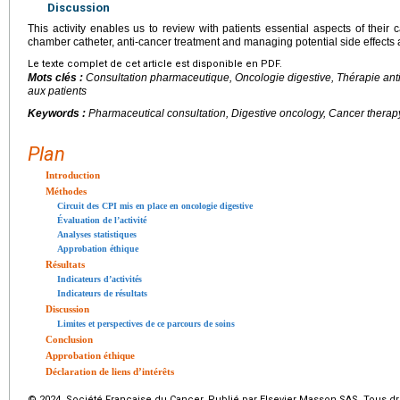
Discussion
This activity enables us to review with patients essential aspects of their
chamber catheter, anti-cancer treatment and managing potential side effects an
Le texte complet de cet article est disponible en PDF.
Mots clés :
Consultation pharmaceutique, Oncologie digestive, Thérapie anti
aux patients
Keywords :
Pharmaceutical consultation, Digestive oncology, Cancer therapy,
Plan
Introduction
Méthodes
Circuit des CPI mis en place en oncologie digestive
Évaluation de l’activité
Analyses statistiques
Approbation éthique
Résultats
Indicateurs d’activités
Indicateurs de résultats
Discussion
Limites et perspectives de ce parcours de soins
Conclusion
Approbation éthique
Déclaration de liens d’intérêts
© 2024 Société Française du Cancer. Publié par Elsevier Masson SAS. Tous dro