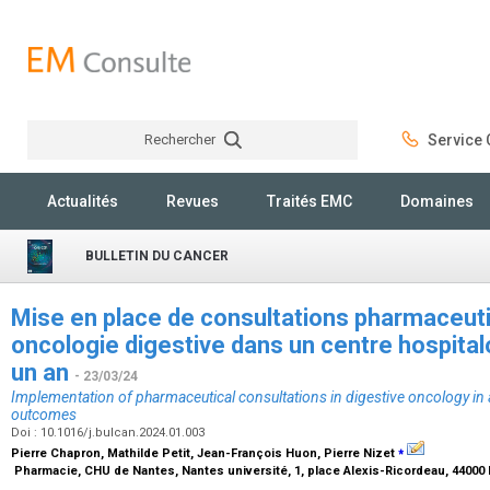
Rechercher
Service C
Rechercher
Actualités
Revues
Traités EMC
Domaines
BULLETIN DU CANCER
Mise en place de consultations pharmaceutiq
oncologie digestive dans un centre hospitalo-
un an
- 23/03/24
Implementation of pharmaceutical consultations in digestive oncology in a
outcomes
Doi : 10.1016/j.bulcan.2024.01.003
⁎
Pierre Chapron, Mathilde Petit, Jean-François Huon, Pierre Nizet
Pharmacie, CHU de Nantes, Nantes université, 1, place Alexis-Ricordeau, 44000