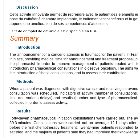
Discussion
Cette activité innovante permet de reprendre avec le patient des éléments 
pose du cathéter à chambre implantable, le traitement anticancéreux et la gest
apporte une amélioration de ses compétences d’autosoins.
Le texte complet de cet article est disponible en PDF.
Summary
Introduction
The announcement of a cancer diagnosis is traumatic for the patient. In 
in place, providing medical time for announcement and treatment proposal, nu
the pharmacist. In order to improve management of patients treated with 
introductory pharmaceutical consultations in digestive oncology. The aims we
the introduction of these consultations, and to assess their contribution.
Methods
When a patient was diagnosed with digestive cancer and receiving intravenou
consultation was scheduled. Indicators of activity (number of consultation
time and various delays) and results (number and type of pharmaceutical in
collected in order to assess activity.
Results
Forty-seven pharmaceutical initiation consultations were carried out. The a
39.3
minutes. Consultations were carried out on average 12.1 days after
before the first chemotherapy treatment. Twenty-nine patients responded to 
satisfied, and the majority of patients said they had improved their knowledge