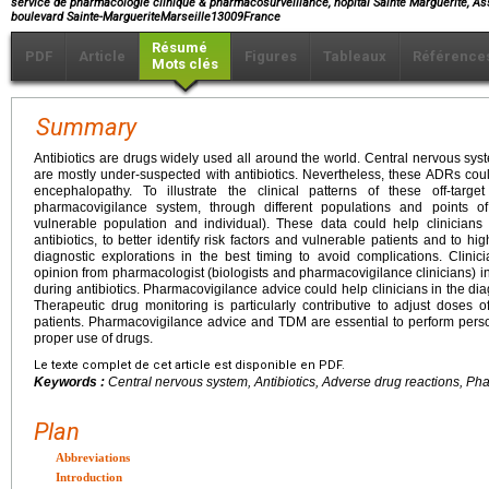
service de pharmacologie clinique & pharmacosurveillance, hôpital Sainte Marguerite, As
boulevard Sainte-MargueriteMarseille13009France
Résumé
PDF
Article
Figures
Tableaux
Référence
Mots clés
Summary
Antibiotics are drugs widely used all around the world. Central nervous s
are mostly under-suspected with antibiotics. Nevertheless, these ADRs cou
encephalopathy. To illustrate the clinical patterns of these off-ta
pharmacovigilance system, through different populations and points o
vulnerable population and individual). These data could help clinicia
antibiotics, to better identify risk factors and vulnerable patients and to hi
diagnostic explorations in the best timing to avoid complications. Clini
opinion from pharmacologist (biologists and pharmacovigilance clinicians) in
during antibiotics. Pharmacovigilance advice could help clinicians in the 
Therapeutic drug monitoring is particularly contributive to adjust doses o
patients. Pharmacovigilance advice and TDM are essential to perform perso
proper use of drugs.
Le texte complet de cet article est disponible en PDF.
Keywords :
Central nervous system, Antibiotics, Adverse drug reactions, 
Plan
Abbreviations
Introduction