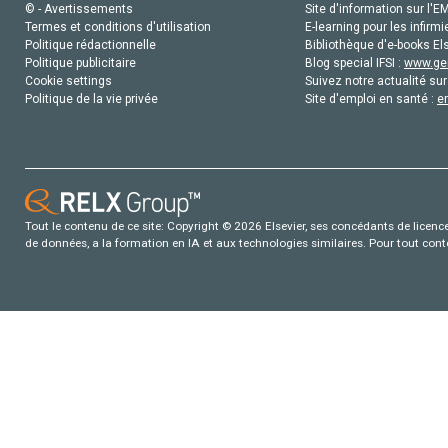
© - Avertissements
Site d'information sur l'E
Termes et conditions d'utilisation
E-learning pour les infirmi
Politique rédactionnelle
Bibliothèque d'e-books Els
Politique publicitaire
Blog special IFSI :
www.gen
Cookie settings
Suivez notre actualité sur
Politique de la vie privée
Site d'emploi en santé :
e
Tout le contenu de ce site: Copyright © 2026 Elsevier, ses concédants de licence e
de données, a la formation en IA et aux technologies similaires. Pour tout con