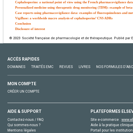
Cephalosporins: a national point of view using the French pharmacovigilance dat
Personalized medicine using therapeutic drug monitoring (TDM): example of beta
Case reports using pharmacovigilance data: examples of fluoroquinolones and me
VigiBase: a worldwide macro analysis of cephalosporins’ CNS ADRs
Conclusion
Disclosure of interest
© 2023 Société française de pharmacologie et de thérapeutique. Publié par E
ACCÈS RAPIDES
DOMAINES
TRAITÉS EMC
REVUES
LIVRES
NOS FORMULES D'AB
MON COMPTE
CRÉER UN COMPTE
AIDE & SUPPORT
PLATEFORMES ELSE
Contactez-nous / FAQ
Site e-commerce :
www.el
Qui sommes-nous ?
Aide à la pratique clinique
Mentions légales
Portail pour les institution