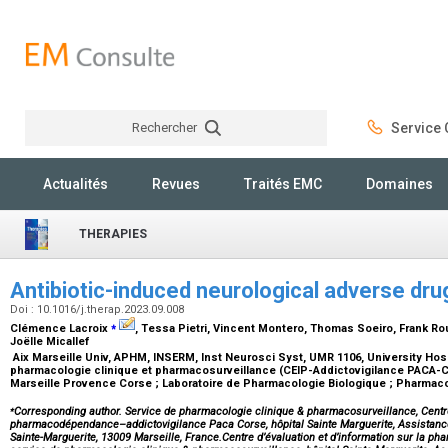
Rechercher
Service C
Rechercher
Actualités
Revues
Traités EMC
Domaines
THERAPIES
Antibiotic-induced neurological adverse dru
Doi : 10.1016/j.therap.2023.09.008
⁎
Clémence Lacroix
, Tessa Pietri, Vincent Montero, Thomas Soeiro, Frank Rou
Joëlle Micallef
Aix Marseille Univ, APHM, INSERM, Inst Neurosci Syst, UMR 1106, University Hos
pharmacologie clinique et pharmacosurveillance (CEIP-Addictovigilance PACA-C
Marseille Provence Corse ; Laboratoire de Pharmacologie Biologique ; Pharmaco
⁎
Corresponding author. Service de pharmacologie clinique & pharmacosurveillance, Centre 
pharmacodépendance–addictovigilance Paca Corse, hôpital Sainte Marguerite, Assistance
Sainte-Marguerite, 13009 Marseille, France.Centre d’évaluation et d’information sur la