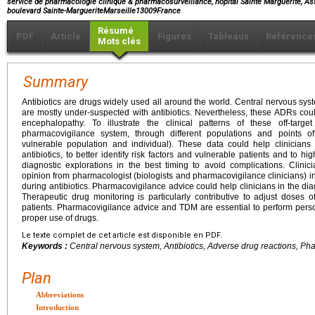
service de pharmacologie clinique & pharmacosurveillance, hôpital Sainte Marguerite, As
boulevard Sainte-MargueriteMarseille13009France
Résumé
PDF
Article
Figures
Tableaux
Référence
Mots clés
Summary
Antibiotics are drugs widely used all around the world. Central nervous s
are mostly under-suspected with antibiotics. Nevertheless, these ADRs cou
encephalopathy. To illustrate the clinical patterns of these off-ta
pharmacovigilance system, through different populations and points o
vulnerable population and individual). These data could help clinicia
antibiotics, to better identify risk factors and vulnerable patients and to hi
diagnostic explorations in the best timing to avoid complications. Clini
opinion from pharmacologist (biologists and pharmacovigilance clinicians) in
during antibiotics. Pharmacovigilance advice could help clinicians in the 
Therapeutic drug monitoring is particularly contributive to adjust doses o
patients. Pharmacovigilance advice and TDM are essential to perform perso
proper use of drugs.
Le texte complet de cet article est disponible en PDF.
Keywords :
Central nervous system, Antibiotics, Adverse drug reactions, 
Plan
Abbreviations
Introduction