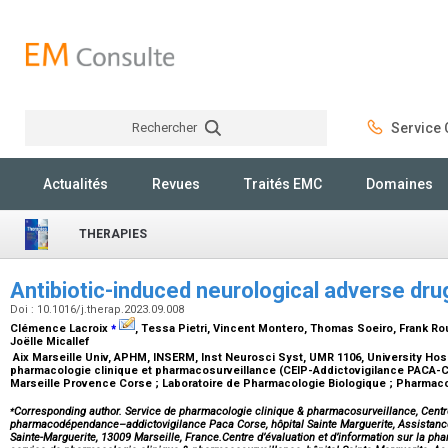
Rechercher
Service C
Rechercher
Actualités
Revues
Traités EMC
Domaines
THERAPIES
Antibiotic-induced neurological adverse dru
Doi : 10.1016/j.therap.2023.09.008
⁎
Clémence Lacroix
, Tessa Pietri, Vincent Montero, Thomas Soeiro, Frank Rou
Joëlle Micallef
Aix Marseille Univ, APHM, INSERM, Inst Neurosci Syst, UMR 1106, University Hos
pharmacologie clinique et pharmacosurveillance (CEIP-Addictovigilance PACA-C
Marseille Provence Corse ; Laboratoire de Pharmacologie Biologique ; Pharmaco
⁎
Corresponding author. Service de pharmacologie clinique & pharmacosurveillance, Centre 
pharmacodépendance–addictovigilance Paca Corse, hôpital Sainte Marguerite, Assistance
Sainte-Marguerite, 13009 Marseille, France.Centre d’évaluation et d’information sur la