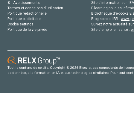
© - Avertissements
Site d'information sur l'E
Termes et conditions d'utilisation
E-learning pour les infirmi
Politique rédactionnelle
Bibliothèque d'e-books Els
Politique publicitaire
Blog special IFSI :
www.gen
Cookie settings
Suivez notre actualité sur
Politique de la vie privée
Site d'emploi en santé :
e
Tout le contenu de ce site: Copyright © 2026 Elsevier, ses concédants de licence e
de données, a la formation en IA et aux technologies similaires. Pour tout con