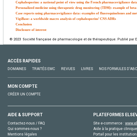
Cephalosporins: a national point of view using the French pharmacovigilance dat
Personalized medicine using therapeutic drug monitoring (TDM): example of beta
Case reports using pharmacovigilance data: examples of fluoroquinolones and me
VigiBase: a worldwide macro analysis of cephalosporins’ CNS ADRs
Conclusion
Disclosure of interest
© 2023 Société française de pharmacologie et de thérapeutique. Publié par E
ACCÈS RAPIDES
DOMAINES
TRAITÉS EMC
REVUES
LIVRES
NOS FORMULES D'AB
MON COMPTE
CRÉER UN COMPTE
AIDE & SUPPORT
PLATEFORMES ELSE
Contactez-nous / FAQ
Site e-commerce :
www.el
Qui sommes-nous ?
Aide à la pratique clinique
Mentions légales
Portail pour les institution