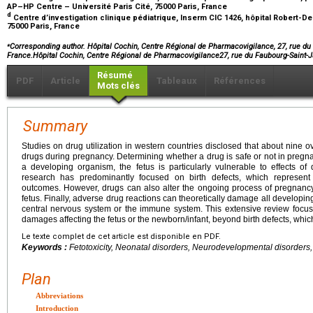
AP–HP Centre – Université Paris Cité, 75000 Paris, France
d
Centre d’investigation clinique pédiatrique, Inserm CIC 1426, hôpital Robert-D
75000 Paris, France
⁎
Corresponding author. Hôpital Cochin, Centre Régional de Pharmacovigilance, 27, rue du
France.Hôpital Cochin, Centre Régional de Pharmacovigilance27, rue du Faubourg-Saint
Résumé
PDF
Article
Tableaux
Références
Mots clés
Summary
Studies on drug utilization in western countries disclosed that about nine
drugs during pregnancy. Determining whether a drug is safe or not in pregna
a developing organism, the fetus is particularly vulnerable to effects of 
research has predominantly focused on birth defects, which represen
outcomes. However, drugs can also alter the ongoing process of pregnanc
fetus. Finally, adverse drug reactions can theoretically damage all developin
central nervous system or the immune system. This extensive review focus
damages affecting the fetus or the newborn/infant, beyond birth defects, whi
Le texte complet de cet article est disponible en PDF.
Keywords :
Fetotoxicity, Neonatal disorders, Neurodevelopmental disorder
Plan
Abbreviations
Introduction