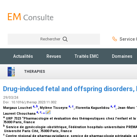
Rechercher
Service C
Rechercher
Actualités
Revues
Traités EMC
Domaines
THERAPIES
Drug-induced fetal and offspring disorders,
29/03/24
Doi : 10.1016/j.therap.2023.11.002
a
,
b
a
,
c
a
,
d
Margaux Louchet
, Mylène Tisseyre
, Florentia Kaguelidou
, Jean-Marc 
a
,
c
,
⁎
Laurent Chouchana
a
URP 7323 “Pharmacologie et évaluation des thérapeutiques chez l’enfant et la 
75000 Paris, France
b
Service de gynécologie-obstétrique, Fédération hospitalo-universitaire PREMA
Université Paris Cité, 75000 Paris, France
c
Centre régional de pharmacovigilance, service de pharmacologie périnatale, pé