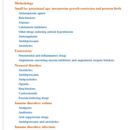
Methodology
Small for gestational age, intrauterine growth restriction and preterm birth
Antineoplastic agents
Beta-blockers
Triptans
Calcineurin inhibitors
Other drugs inducing arterial hypertension
Anticoagulants
Antidepressants
Anxiolytics
Fetotoxicity
Nonsteroidal anti-inflammatory drugs
Angiotensin converting enzyme inhibitors and angiotensin receptor blockers
Neonatal disorders
Anxiolytics
Antidepressants
Antipsychotics
Opioids
Beta-blockers
Corticosteroids
Enzyme-inducing drugs
Immune disorders: asthma
Analgesics
Antibiotics
Acid suppressant drugs
Antidepressants and anxiolytics
Immune disorders: infections