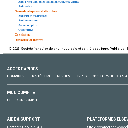
Anti-TNFα and other immunomodulatory agents
Antibiotics
Neurodevelopmental disorders
Antiseizure medications
Antidepressants
Acetaminophen
Other drugs
Conclusion
Disclosure of interest
© 2023 Société française de pharmacologie et de thérapeutique. Publié par E
ACCÈS RAPIDES
DOMAINES
TRAITÉS EMC
REVUES
LIVRES
NOS FORMULES D'AB
MON COMPTE
CRÉER UN COMPTE
AIDE & SUPPORT
PLATEFORMES ELSE
Contactez-nous / FAQ
Site e-commerce :
www.el