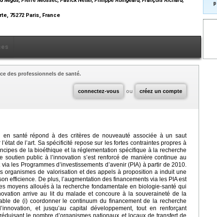
 Migus, Pierre Miossec, Patrick Netter, Philippe Roingeard, François Richard,
p
te, 75272 Paris, France
ces
ce des professionnels de santé.
connectez-vous
ou
créez un compte
on en santé répond à des critères de nouveauté associée à un saut
l’état de l’art. Sa spécificité repose sur les fortes contraintes propres à
ncipes de la bioéthique et la réglementation spécifique à la recherche
e soutien public à l’innovation s’est renforcé de manière continue au
via les Programmes d’investissements d’avenir (PIA) à partir de 2010.
s organismes de valorisation et des appels à proposition a induit une
on efficience. De plus, l’augmentation des financements via les PIA est
des moyens alloués à la recherche fondamentale en biologie-santé qui
innovation arrive au lit du malade et concoure à la souveraineté de la
sable de (i) coordonner le continuum du financement de la recherche
innovation, et jusqu’au capital développement, tout en renforçant
en réduisant le nombre d’organismes nationaux et locaux de transfert de