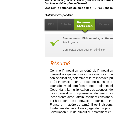
Yvon Lebranchu, Daniel Loisance, Francis Michot, Arnold
Dominique Vuitton, Bruno Clément.
Académie nationale de médecine, 16, rue Bonapar
⁎
Auteur correspondant.
Résumé
PDF
Article
Référen
Mots clés
Bienvenue sur EM-consulte, la référen
Article gratuit.
Connectez-vous pour en bénéficier!
Résumé
Comme l’innovation en général, l’innovati
d’inventivité qui ne pouvait pas être prévu par 
son application, notamment le respect des pri
et à l’innovation sur la personne humaine. L
cours des vingt dernières années, notamment 
Cependant, la multiplication des agences, de
désorganisation du système, au détriment de s
incohérente avec l’affaiblissement constant 
est à l’origine de l’innovation. Pour que l’
France en matière de santé, il est indispen
fondamentale vers l’amorçage de projets d’
l’évaluation ; (ii) de simplifier, notamment 