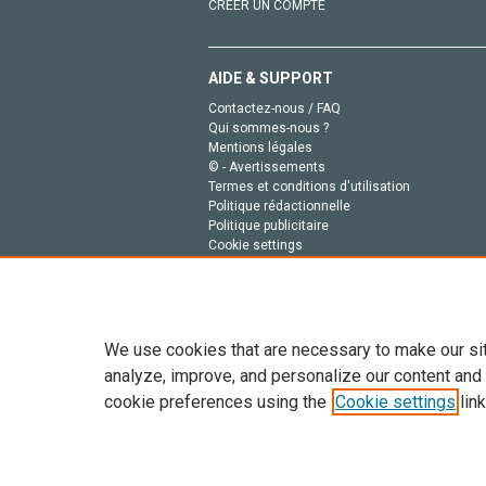
CRÉER UN COMPTE
AIDE & SUPPORT
Contactez-nous / FAQ
Qui sommes-nous ?
Mentions légales
© - Avertissements
Termes et conditions d'utilisation
Politique rédactionnelle
Politique publicitaire
Cookie settings
Politique de la vie privée
We use cookies that are necessary to make our si
analyze, improve, and personalize our content and
cookie preferences using the
Cookie settings
link
Tout le contenu de ce site: Copyright © 2026 Else
de données, a la formation en IA et aux technol