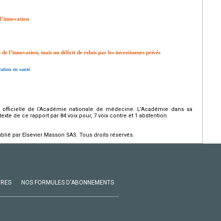
 l’innovation
e l’innovation, mais un déficit de relais par les investisseurs privés
vation en santé
 officielle de l’Académie nationale de médecine. L’Académie dans sa
exte de ce rapport par 84 voix pour, 7 voix contre et 1 abstention.
ié par Elsevier Masson SAS. Tous droits réservés.
VRES
NOS FORMULES D'ABONNEMENTS