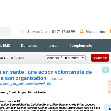
Service Client : 01 71 16 55 99
Mes alertes
Rechercher
és EMC
Domaines
Livres
Compléments
NALE DE MÉDECINE
S'abonner
 en santé : une action volontariste de
 de son organisation
- 30/03/24
cy facing organisational complexity
uvreur, Arnold Migus, Patrick Netter
1
a Commission 10
daillou, Bernard Bioulac, Christian Boitard, Alain Bonnin, Alexis Brice, Jacques
ebré, Christian Gachet, François Guilhot, Jacques Hubert, Bruno Jarry, Yves Le Bouc,
B