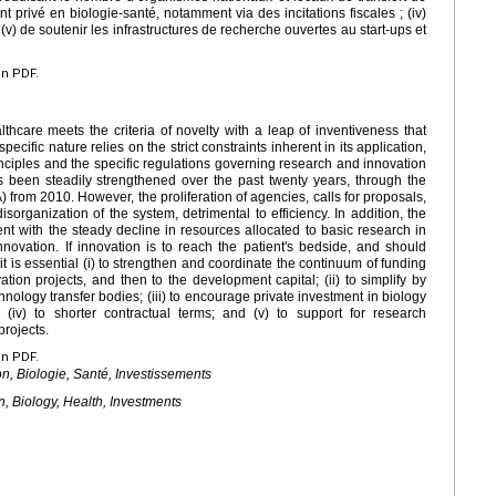
nt privé en biologie-santé, notamment via des incitations fiscales ; (iv)
 (v) de soutenir les infrastructures de recherche ouvertes au start-ups et
en PDF.
lthcare meets the criteria of novelty with a leap of inventiveness that
specific nature relies on the strict constraints inherent in its application,
inciples and the specific regulations governing research and innovation
s been steadily strengthened over the past twenty years, through the
from 2010. However, the proliferation of agencies, calls for proposals,
isorganization of the system, detrimental to efficiency. In addition, the
ent with the steady decline in resources allocated to basic research in
nnovation. If innovation is to reach the patient's bedside, and should
it is essential (i) to strengthen and coordinate the continuum of funding
tion projects, and then to the development capital; (ii) to simplify by
nology transfer bodies; (iii) to encourage private investment in biology
 (iv) to shorter contractual terms; and (v) to support for research
projects.
en PDF.
on, Biologie, Santé, Investissements
n, Biology, Health, Investments