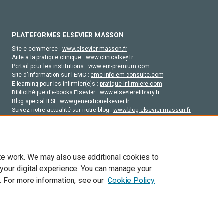
PLATEFORMES ELSEVIER MASSON
Site e-commerce :
www.elsevier-masson.fr
Aide à la pratique clinique :
www.clinicalkey.fr
Portail pour les institutions :
www.em-premium.com
Site d'information sur l'EMC :
emc-info.em-consulte.com
E-learning pour les infirmier(e)s :
pratique-infirmiere.com
Bibliothèque d'e-books Elsevier :
www.elsevierelibrary.fr
Blog special IFSI :
www.generationelsevier.fr
Suivez notre actualité sur notre blog :
www.blog-elsevier-masson.fr
Site d'emploi en santé :
emploisante.com
te work. We may also use additional cookies to
 your digital experience. You can manage your
. For more information, see our
Cookie Policy
vier, ses concédants de licence et ses contributeurs. Tout les droits sont réservés, y 
ogies similaires. Pour tout contenu en libre accès, les conditions de licence Creati