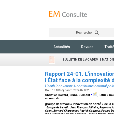
Rechercher
Actualités
Revues
Trait
BULLETIN DE L'ACADÉMIE NATIO
Rapport 24-01. L’innovation
l’État face à la complexité
Health Innovation: A continuous national poli
Doi : 10.1016/j.banm.2024.02.002
⁎
Christian Boitard, Bruno Clément
, Patrick Co
au nom du
groupe de travail « Innovation en santé » de l
Groupe de travail : Jean François Allilaire, Raymond Ar
Caton, Bernard Charpentier, Patrick Couvreur, Patrice D