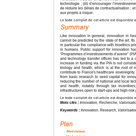
technologie ; (iii) d’encourager l’investisseme
de réduire les délais de contractualisation ; et
aux projets à risque.
Le texte complet de cet article est disponible 
Summary
Like innovation in general, innovation in hea
cannot be predicted by the state of the art. Its 
in particular the compliance with bioethics pr
in humans. Public support for innovation ha
“Programmes d’investissements d’avenir” (PIA) 
and technology transfer offices has led to a d
increase in funding via the PIA is not consist
biology and health, which is at the root of i
contribute to France's healthcare sovereignty, 
from basic research to seed capital for innova
reducing the number of national and local tech
and health, notably through tax incentives;
infrastructures open to start-ups and high-risk 
Le texte complet de cet article est disponible 
Mots clés :
Innovation, Recherche, Valorisati
Keywords :
Innovation, Research, Valorisatio
Plan
Abréviations