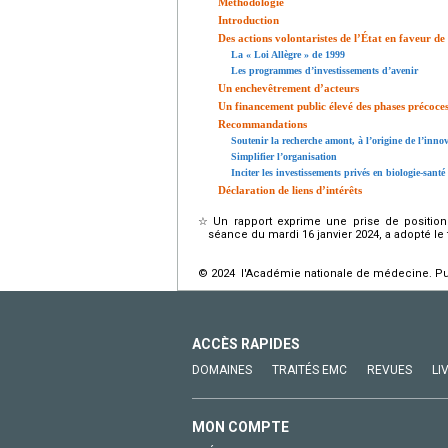
Méthodologie
Introduction
Des actions volontaristes de l’État en faveur de
La « Loi Allègre » de 1999
Les programmes d’investissements d’avenir
Un enchevêtrement d’acteurs
Un financement public élevé des phases précoces d
Recommandations
Soutenir la recherche amont, à l’origine de l’inno
Simplifier l’organisation
Inciter les investissements privés en biologie-santé
Déclaration de liens d’intérêts
☆
Un rapport exprime une prise de position
séance du mardi 16 janvier 2024, a adopté le t
© 2024 l'Académie nationale de médecine. Publ
ACCÈS RAPIDES
DOMAINES
TRAITÉS EMC
REVUES
LI
MON COMPTE