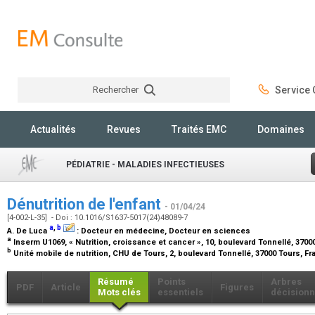
Rechercher
Service C
Rechercher
Actualités
Revues
Traités EMC
Domaines
PÉDIATRIE - MALADIES INFECTIEUSES
Dénutrition de l'enfant
- 01/04/24
[4-002-L-35] - Doi : 10.1016/S1637-5017(24)48089-7
a
,
b
A. De Luca
:
Docteur en médecine, Docteur en sciences
a
Inserm U1069, « Nutrition, croissance et cancer », 10, boulevard Tonnellé, 3700
b
Unité mobile de nutrition, CHU de Tours, 2, boulevard Tonnellé, 37000 Tours, F
Résumé
Points
Arbres
PDF
Article
Figures
Mots clés
essentiels
décisionn