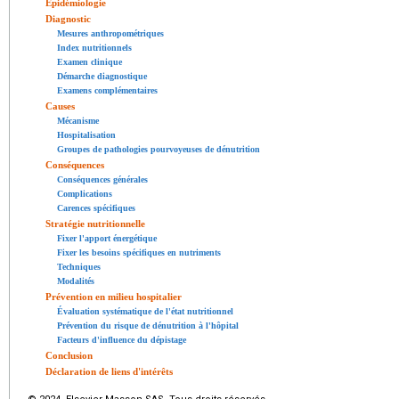
Épidémiologie
Diagnostic
Mesures anthropométriques
Index nutritionnels
Examen clinique
Démarche diagnostique
Examens complémentaires
Causes
Mécanisme
Hospitalisation
Groupes de pathologies pourvoyeuses de dénutrition
Conséquences
Conséquences générales
Complications
Carences spécifiques
Stratégie nutritionnelle
Fixer l'apport énergétique
Fixer les besoins spécifiques en nutriments
Techniques
Modalités
Prévention en milieu hospitalier
Évaluation systématique de l'état nutritionnel
Prévention du risque de dénutrition à l'hôpital
Facteurs d'influence du dépistage
Conclusion
Déclaration de liens d'intérêts