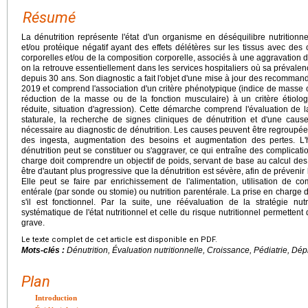
Résumé
La dénutrition représente l'état d'un organisme en déséquilibre nutritionn
et/ou protéique négatif ayant des effets délétères sur les tissus avec d
corporelles et/ou de la composition corporelle, associés à une aggravation d
on la retrouve essentiellement dans les services hospitaliers où sa prévalen
depuis 30 ans. Son diagnostic a fait l'objet d'une mise à jour des recommand
2019 et comprend l'association d'un critère phénotypique (indice de masse c
réduction de la masse ou de la fonction musculaire) à un critère étiolog
réduite, situation d'agression). Cette démarche comprend l'évaluation de 
staturale, la recherche de signes cliniques de dénutrition et d'une ca
nécessaire au diagnostic de dénutrition. Les causes peuvent être regroupées
des ingesta, augmentation des besoins et augmentation des pertes. L'ho
dénutrition peut se constituer ou s'aggraver, ce qui entraîne des complicat
charge doit comprendre un objectif de poids, servant de base au calcul des a
être d'autant plus progressive que la dénutrition est sévère, afin de prévenir
Elle peut se faire par enrichissement de l'alimentation, utilisation de co
entérale (par sonde ou stomie) ou nutrition parentérale. La prise en charge doit
s'il est fonctionnel. Par la suite, une réévaluation de la stratégie nutr
systématique de l'état nutritionnel et celle du risque nutritionnel permettent
grave.
Le texte complet de cet article est disponible en PDF.
Mots-clés :
Dénutrition, Évaluation nutritionnelle, Croissance, Pédiatrie, Dép
Plan
Introduction