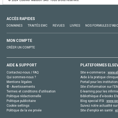
© 2024 Elsevier Masson SAS. Tous droits réservés.
ACCÈS RAPIDES
DOMAINES
TRAITÉS EMC
REVUES
LIVRES
NOS FORMULES D'AB
MON COMPTE
CRÉER UN COMPTE
AIDE & SUPPORT
PLATEFORMES ELSE
Contactez-nous / FAQ
Site e-commerce :
www.el
Qui sommes-nous ?
Aide à la pratique clinique
Mentions légales
Portail pour les institution
© - Avertissements
Site d'information sur l'E
Termes et conditions d'utilisation
E-learning pour les infirmi
Politique rédactionnelle
Bibliothèque d'e-books Els
Politique publicitaire
Blog special IFSI :
www.gen
Cookie settings
Suivez notre actualité sur
Politique de la vie privée
Site d'emploi en santé :
e